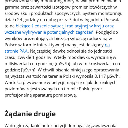
prowadzony stały monitoring mocy dawki promieniowania
gamma oraz zawartości izotopów promieniotwórczych w
środowisku i produktach spożywczych. System monitoringu
działa 24 godziny na dobę przez 7 dni w tygodniu. Pozwala
to na
bieżące śledzenie sytuacji radiacyjnej w kraju oraz
wczesne wykrywanie potencjalnych zagrożeń
. Podgląd do
wyników prezentujących bieżącą sytuację radiacyjną w
Polsce w formie interaktywnej mapy jest dostępny
na
stronie PAA
. Najczęściej dawkę odnosi się do jednostki
czasu, zwykle 1 godziny. Wtedy moc dawki, wyraża się w
milisiwertach na godzinę [mSv/h] lub w mikrosiwertach na
godzinę [µSv/h]. W chwili pisania niniejszego opracowania
najwyższa wartość na terenie Polski wynosiła 0,117 µSv/h.
Wartości przywołane w petycji mają się nijak do realnych
poziomów rejestrowanych na terenie Polski przez
profesjonalną aparaturę pomiarową.
Żądanie drugie
W drugim żądaniu autor petycji domaga się „zawieszenia