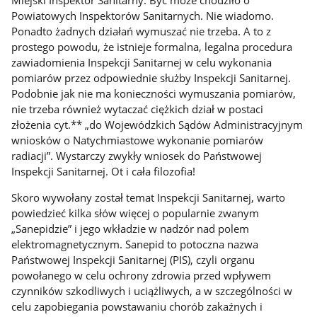
Miejski Inspektor Sanitarny. Być może chodziło o
Powiatowych Inspektorów Sanitarnych. Nie wiadomo.
Ponadto żadnych działań wymuszać nie trzeba. A to z
prostego powodu, że istnieje formalna, legalna procedura
zawiadomienia Inspekcji Sanitarnej w celu wykonania
pomiarów przez odpowiednie służby Inspekcji Sanitarnej.
Podobnie jak nie ma konieczności wymuszania pomiarów,
nie trzeba również wytaczać ciężkich dział w postaci
złożenia cyt.** „do Wojewódzkich Sądów Administracyjnym
wniosków o Natychmiastowe wykonanie pomiarów
radiacji”.
Wystarczy zwykły wniosek do Państwowej
Inspekcji Sanitarnej. Ot i cała filozofia!
Skoro wywołany został temat Inspekcji Sanitarnej, warto
powiedzieć kilka słów więcej o popularnie zwanym
„Sanepidzie” i jego wkładzie w nadzór nad polem
elektromagnetycznym. Sanepid to potoczna nazwa
Państwowej Inspekcji Sanitarnej (PIS), czyli organu
powołanego w celu ochrony zdrowia przed wpływem
czynników szkodliwych i uciążliwych, a w szczególności w
celu zapobiegania powstawaniu chorób zakaźnych i