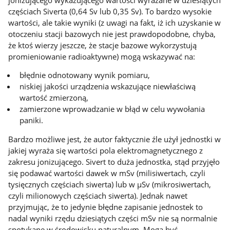
częściach Siverta (0,64 Sv lub 0,35 Sv). To bardzo wysokie
wartości, ale takie wyniki (z uwagi na fakt, iż ich uzyskanie w
otoczeniu stacji bazowych nie jest prawdopodobne, chyba,
że ktoś wierzy jeszcze, że stacje bazowe wykorzystują
promieniowanie radioaktywne) mogą wskazywać na:
błędnie odnotowany wynik pomiaru,
niskiej jakości urządzenia wskazujące niewłaściwą
wartość zmierzoną,
zamierzone wprowadzanie w błąd w celu wywołania
paniki.
Bardzo możliwe jest, że autor faktycznie źle użył jednostki w
jakiej wyraża się wartości pola elektromagnetycznego z
zakresu jonizującego. Sivert to duża jednostka, stąd przyjęło
się podawać wartości dawek w mSv (milisiwertach, czyli
tysięcznych częściach siwerta) lub w µSv (mikrosiwertach,
czyli milionowych częściach siwerta). Jednak nawet
przyjmując, że to jedynie błędne zapisanie jednostek to
nadal wyniki rzędu dziesiątych części mSv nie są normalnie
spotykane w środowisku naturalnym. Mogą być