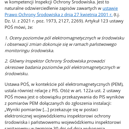
w kompetencji Inspekcji Ochrony Środowiska. Jest to
naturalne odzwierciedlenie zapisów zawartych w
ustawie
Prawo Ochrony Środowiska z dnia 27 kwietnia 2001 r.
(t.j.
Dz. U. z 2021 r. poz. 1973, 2127, 2269). Artykuł 123 ustawy
POŚ mówi, że:
1. Oceny poziomów pól elektromagnetycznych w środowisku
i obserwacji zmian dokonuje się w ramach państwowego
monitoringu środowiska.
2. Główny Inspektor Ochrony Środowiska prowadzi
okresowe badania poziomów pól elektromagnetycznych w
środowisku.
Ustawa POŚ, w kontekście pól elektromagnetycznych (PEM),
ustala również relacje z PIS. Otóż w art. 122a ust. 2 ustawy
POŚ mowa jest o obowiązku przekazywania do PIS wyników
z pomiarów PEM dołączanych do zgłoszenia instalacji:
„Wyniki pomiarów […] przekazuje się w postaci
elektronicznej wojewódzkiemu inspektorowi ochrony
środowiska i państwowemu wojewódzkiemu inspektorowi
sanitarnemu w terminie 30 dni od dnia wykonania