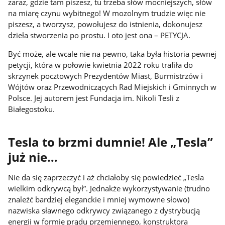
zaraz, gdzie tam piszesz, tu trzeba słów mocniejszych, słów
na miarę czynu wybitnego! W mozolnym trudzie więc nie
piszesz, a tworzysz, powołujesz do istnienia, dokonujesz
dzieła stworzenia po prostu. I oto jest ona – PETYCJA.
Być może, ale wcale nie na pewno, taka była historia pewnej
petycji, która w połowie kwietnia 2022 roku trafiła do
skrzynek pocztowych Prezydentów Miast, Burmistrzów i
Wójtów oraz Przewodniczących Rad Miejskich i Gminnych w
Polsce. Jej autorem jest Fundacja im. Nikoli Tesli z
Białegostoku.
Tesla to brzmi dumnie! Ale „Tesla”
już nie…
Nie da się zaprzeczyć i aż chciałoby się powiedzieć „Tesla
wielkim odkrywcą był”. Jednakże wykorzystywanie (trudno
znaleźć bardziej eleganckie i mniej wymowne słowo)
nazwiska sławnego odkrywcy związanego z dystrybucją
energii w formie prądu przemiennego, konstruktora