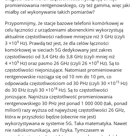
promieniowania rentgenowskiego, czy też gamma, więc jaki
miałby cel wykonywanie takich pomiarów?
Przypomnijmy, że stacje bazowe telefonii komórkowej w
celu łączności z urządzeniami abonenckimi wykorzystują
aktualnie częstotliwości radiowe mniejsze niż 3 GHz (czyli
9
3 ×10
Hz). Prawdą też jest, że dla celów łączności
komórkowej w sieciach 5G dedykowany jest zakres
częstotliwości od 3,4 GHz do 3,8 GHz (czyli mniej niż
9
9
4 ×10
Hz) oraz pasmo 26 GHz (czyli 26 ×10
Hz). Są to
częstotliwości niejonizujące. Natomiast promieniowanie
rentgenowskie rozciąga się od 10 nm do 10 pm, co
15
odpowiada częstotliwościom od 30 PHz (czyli 30 ×10
Hz)
18
do 30 EHz (czyli 30 ×10
Hz). Są to częstotliwości
jonizujące. Najniższa częstotliwość promieniowania
rentgenowskiego 30 PHz jest ponad 1 000 000 (tak, ponad
milion!) razy wyższa od najwyższej częstotliwości 26 GHz,
która w przyszłości będzie (obecnie nie jest)
wykorzystywana w systemie 5G. Taka matematyka. Nawet
nie radiokomunikacja, ani fizyka. Tymczasem w