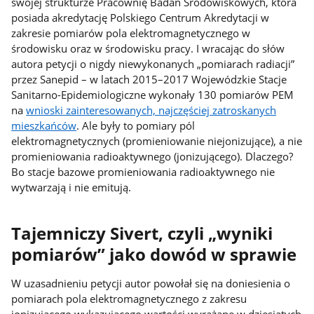
swojej strukturze Pracownię Badań Środowiskowych, która
posiada akredytację Polskiego Centrum Akredytacji w
zakresie pomiarów pola elektromagnetycznego w
środowisku oraz w środowisku pracy. I wracając do słów
autora petycji o nigdy niewykonanych „pomiarach radiacji”
przez Sanepid – w latach 2015–2017 Wojewódzkie Stacje
Sanitarno-Epidemiologiczne wykonały 130 pomiarów PEM
na
wnioski zainteresowanych, najczęściej zatroskanych
mieszkańców
. Ale były to pomiary pól
elektromagnetycznych (promieniowanie niejonizujące), a nie
promieniowania radioaktywnego (jonizującego). Dlaczego?
Bo stacje bazowe promieniowania radioaktywnego nie
wytwarzają i nie emitują.
Tajemniczy Sivert, czyli „wyniki
pomiarów” jako dowód w sprawie
W uzasadnieniu petycji autor powołał się na doniesienia o
pomiarach pola elektromagnetycznego z zakresu
jonizującego wykazującego wartości wyrażane w dziesiątych