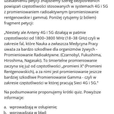
uzasadnieniu petycji znajdziemy szereg bezpośrednich
powiązań częstotliwości stosowanych w systemach 4G i 5G
z promieniowaniem radioaktywnym (promieniowanie
rentgenowskie i gamma). Poniżej cytujemy (z bólem)
fragment petycji:
„Niestety ale Anteny 4G i 5G działają w paśmie
częstotliwości od 1800–3800 MHz (18–38 GHz) czyli w
zakresie fal, które Nauka a zwłaszcza Medycyna Pracy
uważa za bardzo szkodliwe dla organizmów żywych -
Promieniowanie Radioaktywne. (Czarnobyl, Fukushima,
Hiroshima, Nagasaki). To śmiertelne promieniowanie
zaczyna się już od częstotliwości „promieni X” (Promieni
Rentgenowskich), a za nimi jest promieniowanie jeszcze
bardziej szkodliwe Promieniowanie Gamma - czyli w
zakresie częstotliwości w której pracują Sieci 4G i 5G.”
Na podsumowanie proponujemy krótki quiz. Powyższe
informacje:
wprowadzają w osłupienie;
wprowadzają w błąd;