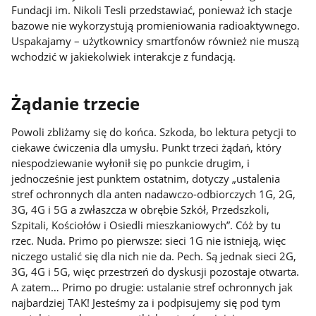
Fundacji im. Nikoli Tesli przedstawiać, ponieważ ich stacje
bazowe nie wykorzystują promieniowania radioaktywnego.
Uspakajamy – użytkownicy smartfonów również nie muszą
wchodzić w jakiekolwiek interakcje z fundacją.
Żądanie trzecie
Powoli zbliżamy się do końca. Szkoda, bo lektura petycji to
ciekawe ćwiczenia dla umysłu. Punkt trzeci żądań, który
niespodziewanie wyłonił się po punkcie drugim, i
jednocześnie jest punktem ostatnim, dotyczy „ustalenia
stref ochronnych dla anten nadawczo-odbiorczych 1G, 2G,
3G, 4G i 5G a zwłaszcza w obrębie Szkół, Przedszkoli,
Szpitali, Kościołów i Osiedli mieszkaniowych”. Cóż by tu
rzec. Nuda. Primo po pierwsze: sieci 1G nie istnieją, więc
niczego ustalić się dla nich nie da. Pech. Są jednak sieci 2G,
3G, 4G i 5G, więc przestrzeń do dyskusji pozostaje otwarta.
A zatem… Primo po drugie: ustalanie stref ochronnych jak
najbardziej TAK! Jesteśmy za i podpisujemy się pod tym