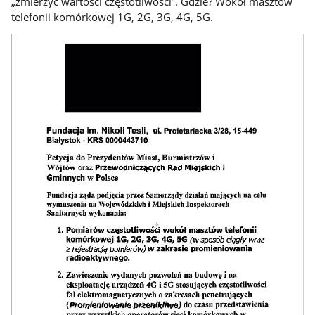
„zmierzyć wartości częstotliwości”. Gdzie? Wokół masztów
telefonii komórkowej 1G, 2G, 3G, 4G, 5G.