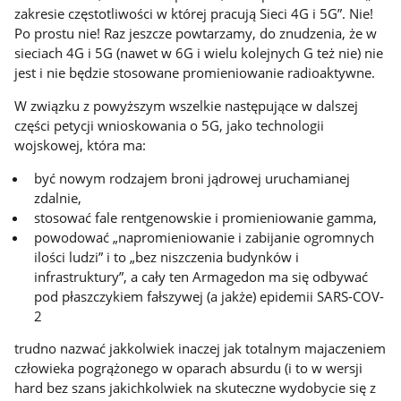
zakresie częstotliwości w której pracują Sieci 4G i 5G”. Nie!
Po prostu nie! Raz jeszcze powtarzamy, do znudzenia, że w
sieciach 4G i 5G (nawet w 6G i wielu kolejnych G też nie) nie
jest i nie będzie stosowane promieniowanie radioaktywne.
W związku z powyższym wszelkie następujące w dalszej
części petycji wnioskowania o 5G, jako technologii
wojskowej, która ma:
być nowym rodzajem broni jądrowej uruchamianej
zdalnie,
stosować fale rentgenowskie i promieniowanie gamma,
powodować „napromieniowanie i zabijanie ogromnych
ilości ludzi” i to „bez niszczenia budynków i
infrastruktury”, a cały ten Armagedon ma się odbywać
pod płaszczykiem fałszywej (a jakże) epidemii SARS-COV-
2
trudno nazwać jakkolwiek inaczej jak totalnym majaczeniem
człowieka pogrążonego w oparach absurdu (i to w wersji
hard bez szans jakichkolwiek na skuteczne wydobycie się z