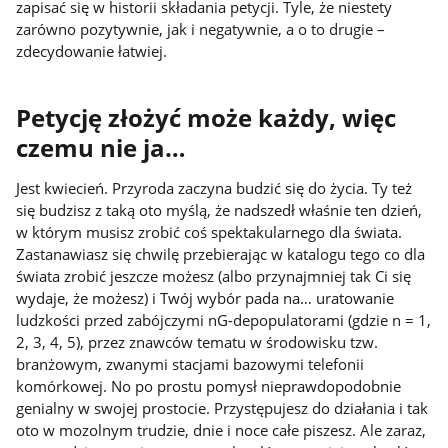
zapisać się w historii składania petycji. Tyle, że niestety
zarówno pozytywnie, jak i negatywnie, a o to drugie –
zdecydowanie łatwiej.
Petycję złożyć może każdy, więc
czemu nie ja…
Jest kwiecień. Przyroda zaczyna budzić się do życia. Ty też
się budzisz z taką oto myślą, że nadszedł właśnie ten dzień,
w którym musisz zrobić coś spektakularnego dla świata.
Zastanawiasz się chwilę przebierając w katalogu tego co dla
świata zrobić jeszcze możesz (albo przynajmniej tak Ci się
wydaje, że możesz) i Twój wybór pada na… uratowanie
ludzkości przed zabójczymi nG-depopulatorami (gdzie n = 1,
2, 3, 4, 5), przez znawców tematu w środowisku tzw.
branżowym, zwanymi stacjami bazowymi telefonii
komórkowej. No po prostu pomysł nieprawdopodobnie
genialny w swojej prostocie. Przystępujesz do działania i tak
oto w mozolnym trudzie, dnie i noce całe piszesz. Ale zaraz,