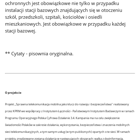
ochronnych jest obowiązkowe nie tylko w przypadku
instalacji stacji bazowych znajdujących się w otoczeniu
szkół, przedszkoli, szpitali, kościołów i osiedli
mieszkaniowych. Jest obowiązkowe w przypadku każdej
stacji bazowej.
** Cytaty - pisownia oryginalna.
O projekcie
Projekt „Sprawna telekomunikacja mobilna jako klucz do rozwoju i bezpieczeństwa" realizowany
przez KPRM we współpracy z Instytutem Łączności - Państwowym Instytutem Badawczym w ramach
Programu Operacyjnego Polska Cyfrowa Działanie 3.4. Kampania ma na celu zwiększenie
świadomości Polaków w zakresie działania, wykorzystania, bezpieczeństwa i znaczenia mobilnych
sieci telekomunikacyjnych, a tym samym usług (w tym publicznych) opartych o te sieci. W ramach
projektu zrealizowane zostaną działania w następujących obszarach: walka z dezinformacją,