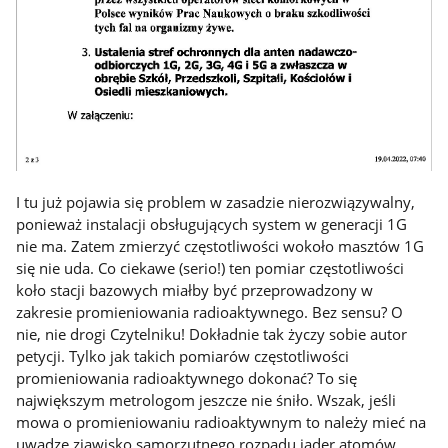
I tu już pojawia się problem w zasadzie nierozwiązywalny,
ponieważ instalacji obsługujących system w generacji 1G
nie ma. Zatem zmierzyć częstotliwości wokoło masztów 1G
się nie uda. Co ciekawe (serio!) ten pomiar częstotliwości
koło stacji bazowych miałby być przeprowadzony w
zakresie promieniowania radioaktywnego. Bez sensu? O
nie, nie drogi Czytelniku! Dokładnie tak życzy sobie autor
petycji. Tylko jak takich pomiarów częstotliwości
promieniowania radioaktywnego dokonać? To się
największym metrologom jeszcze nie śniło. Wszak, jeśli
mowa o promieniowaniu radioaktywnym to należy mieć na
uwadze zjawisko samorzutnego rozpadu jąder atomów