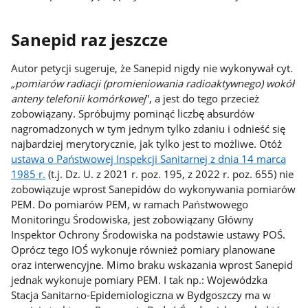
Sanepid raz jeszcze
Autor petycji sugeruje, że Sanepid nigdy nie wykonywał cyt.
„pomiarów radiacji (promieniowania radioaktywnego) wokół
anteny telefonii komórkowej
”, a jest do tego przecież
zobowiązany. Spróbujmy pominąć liczbę absurdów
nagromadzonych w tym jednym tylko zdaniu i odnieść się
najbardziej merytorycznie, jak tylko jest to możliwe. Otóż
ustawa o Państwowej Inspekcji Sanitarnej z dnia 14 marca
1985 r.
(t.j. Dz. U. z 2021 r. poz. 195, z 2022 r. poz. 655) nie
zobowiązuje wprost Sanepidów do wykonywania pomiarów
PEM. Do pomiarów PEM, w ramach Państwowego
Monitoringu Środowiska, jest zobowiązany Główny
Inspektor Ochrony Środowiska na podstawie ustawy POŚ.
Oprócz tego IOŚ wykonuje również pomiary planowane
oraz interwencyjne. Mimo braku wskazania wprost Sanepid
jednak wykonuje pomiary PEM. I tak np.: Wojewódzka
Stacja Sanitarno-Epidemiologiczna w Bydgoszczy ma w