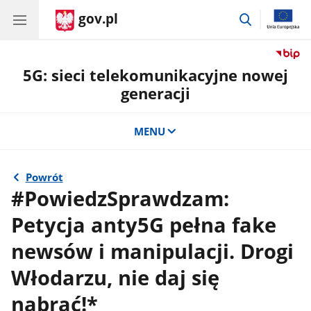
gov.pl
przejdź
do
wyszukiwar
5G: sieci telekomunikacyjne nowej
generacji
MENU
Powrót
#PowiedzSprawdzam:
Petycja anty5G pełna fake
newsów i manipulacji. Drogi
Włodarzu, nie daj się
nabrać!*