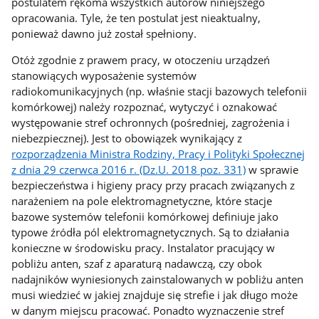
postulatem rękoma wszystkich autorów niniejszego
opracowania. Tyle, że ten postulat jest nieaktualny,
ponieważ dawno już został spełniony.
Otóż zgodnie z prawem pracy, w otoczeniu urządzeń
stanowiących wyposażenie systemów
radiokomunikacyjnych (np. właśnie stacji bazowych telefonii
komórkowej) należy rozpoznać, wytyczyć i oznakować
występowanie stref ochronnych (pośredniej, zagrożenia i
niebezpiecznej). Jest to obowiązek wynikający z
rozporządzenia Ministra Rodziny, Pracy i Polityki Społecznej
z dnia 29 czerwca 2016 r. (Dz.U. 2018 poz. 331)
w sprawie
bezpieczeństwa i higieny pracy przy pracach związanych z
narażeniem na pole elektromagnetyczne, które stacje
bazowe systemów telefonii komórkowej definiuje jako
typowe źródła pól elektromagnetycznych. Są to działania
konieczne w środowisku pracy. Instalator pracujący w
pobliżu anten, szaf z aparaturą nadawczą, czy obok
nadajników wyniesionych zainstalowanych w pobliżu anten
musi wiedzieć w jakiej znajduje się strefie i jak długo może
w danym miejscu pracować. Ponadto wyznaczenie stref