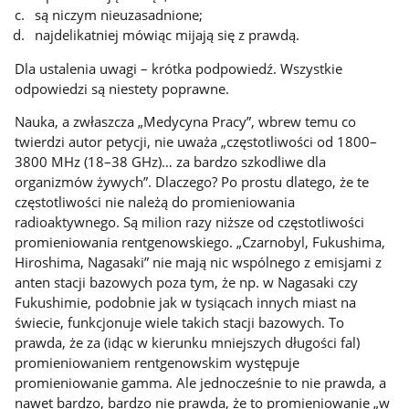
są niczym nieuzasadnione;
najdelikatniej mówiąc mijają się z prawdą.
Dla ustalenia uwagi – krótka podpowiedź. Wszystkie
odpowiedzi są niestety poprawne.
Nauka, a zwłaszcza „Medycyna Pracy”, wbrew temu co
twierdzi autor petycji, nie uważa „częstotliwości od 1800–
3800 MHz (18–38 GHz)… za bardzo szkodliwe dla
organizmów żywych”. Dlaczego? Po prostu dlatego, że te
częstotliwości nie należą do promieniowania
radioaktywnego. Są milion razy niższe od częstotliwości
promieniowania rentgenowskiego. „Czarnobyl, Fukushima,
Hiroshima, Nagasaki” nie mają nic wspólnego z emisjami z
anten stacji bazowych poza tym, że np. w Nagasaki czy
Fukushimie, podobnie jak w tysiącach innych miast na
świecie, funkcjonuje wiele takich stacji bazowych. To
prawda, że za (idąc w kierunku mniejszych długości fal)
promieniowaniem rentgenowskim występuje
promieniowanie gamma. Ale jednocześnie to nie prawda, a
nawet bardzo, bardzo nie prawda, że to promieniowanie „w