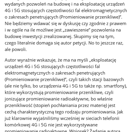
wydanych pozwoleń na budowę i na eksploatację urządzeń
4G i 5G stosujących częstotliwości fal elektromagnetycznych
o zakresach penetrujących (Promieniowanie przenikliwe)”.
Nie będziemy wdawać się w dyskusję czy zgodnie z prawem
i w ogóle na ile możliwe jest „zawieszenie” pozwolenia na
budowę inwestycji zrealizowanej. Skupimy się na tym,
czego literalnie domaga się autor petycji. No to jeszcze raz,
ale powoli.
Autor wyraźnie wskazuje, że ma na myśli „eksploatację
urządzeń 4G i 5G stosujących częstotliwości fal
elektromagnetycznych o zakresach penetrujących
(Promieniowanie przenikliwe)”, czyli takich stacji bazowych
(ale nie tylko, bo urządzenia 4G i 5G to także np. smartfony),
które wykorzystują promieniowanie przenikliwe, czyli
jonizujące promieniowanie radioaktywne, bo właśnie
przenikliwość (stopień pochłaniania przez materię) jest
cechą charakterystyczną tego rodzaju promieniowania. Jak
już klarownie wyjaśniliśmy wcześniej w sieciach telefonii
komórkowej 4G i 5G nie jest wykorzystywane
promieniowanie radioaktywne. Wniosek? Żądanie autora