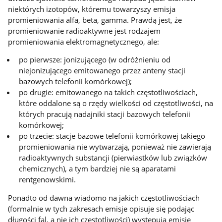
niektórych izotopów, któremu towarzyszy emisja
promieniowania alfa, beta, gamma. Prawdą jest, że
promieniowanie radioaktywne jest rodzajem
promieniowania elektromagnetycznego, ale:
po pierwsze: jonizującego (w odróżnieniu od
niejonizującego emitowanego przez anteny stacji
bazowych telefonii komórkowej);
po drugie: emitowanego na takich częstotliwościach,
które oddalone są o rzędy wielkości od częstotliwości, na
których pracują nadajniki stacji bazowych telefonii
komórkowej;
po trzecie: stacje bazowe telefonii komórkowej takiego
promieniowania nie wytwarzają, ponieważ nie zawierają
radioaktywnych substancji (pierwiastków lub związków
chemicznych), a tym bardziej nie są aparatami
rentgenowskimi.
Ponadto od dawna wiadomo na jakich częstotliwościach
(formalnie w tych zakresach emisje opisuje się podając
długości fal, a nie ich częstotliwości) występują emisje