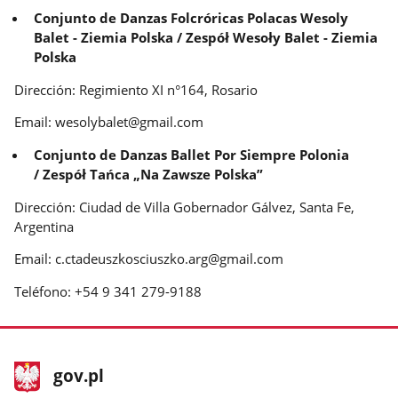
Conjunto de Danzas Folcróricas Polacas Wesoly
Balet - Ziemia Polska / Zespół Wesoły Balet - Ziemia
Polska
Dirección: Regimiento XI n°164, Rosario
Email: wesolybalet@gmail.com
Conjunto de Danzas Ballet Por Siempre Polonia
/ Zespół Tańca „Na Zawsze Polska”
Dirección: Ciudad de Villa Gobernador Gálvez, Santa Fe,
Argentina
Email: c.ctadeuszkosciuszko.arg@gmail.com
Teléfono: +54 9 341 279-9188
stopka
Página
gov.pl
gov.pl
principal