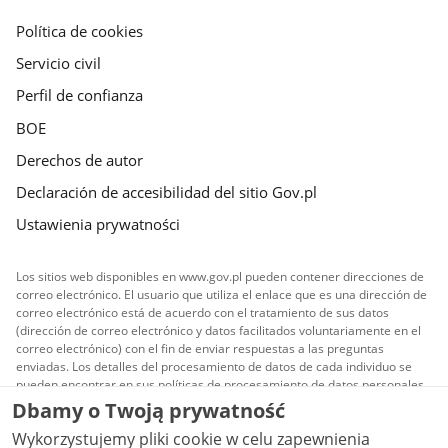
gov.pl
Política de cookies
Servicio civil
Perfil de confianza
BOE
Derechos de autor
Declaración de accesibilidad del sitio Gov.pl
Ustawienia prywatności
Los sitios web disponibles en www.gov.pl pueden contener direcciones de
correo electrónico. El usuario que utiliza el enlace que es una dirección de
correo electrónico está de acuerdo con el tratamiento de sus datos
(dirección de correo electrónico y datos facilitados voluntariamente en el
correo electrónico) con el fin de enviar respuestas a las preguntas
enviadas. Los detalles del procesamiento de datos de cada individuo se
pueden encontrar en sus políticas de procesamiento de datos personales.
Dbamy o Twoją prywatność
Todo el contenido publicado en el sitio es licenciado
Wykorzystujemy pliki cookie w celu zapewnienia
Creative Commons Reconocimiento 3.0 Polonia
a