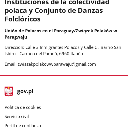
Instituciones de la colectividad
polaca y Conjunto de Danzas
Folclóricos
Unión de Polacos en el Paraguay/Związek Polaków w
Paragwaju
Dirección: Calle 3 Inmigrantes Polacos y Calle C . Barrio San
Isidro - Carmen del Paraná, 6960 Itapúa
Email: zwiazekpolakowwparawaju@gmail.com
stopka
Página
gov.pl
gov.pl
principal
gov.pl
Política de cookies
Servicio civil
Perfil de confianza