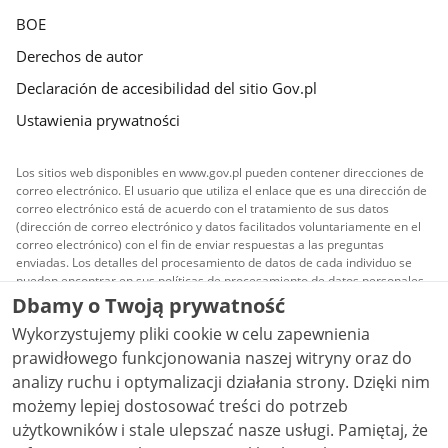
BOE
Derechos de autor
Declaración de accesibilidad del sitio Gov.pl
Ustawienia prywatności
Los sitios web disponibles en www.gov.pl pueden contener direcciones de
correo electrónico. El usuario que utiliza el enlace que es una dirección de
correo electrónico está de acuerdo con el tratamiento de sus datos
(dirección de correo electrónico y datos facilitados voluntariamente en el
correo electrónico) con el fin de enviar respuestas a las preguntas
enviadas. Los detalles del procesamiento de datos de cada individuo se
pueden encontrar en sus políticas de procesamiento de datos personales.
Dbamy o Twoją prywatność
Todo el contenido publicado en el sitio es licenciado
Wykorzystujemy pliki cookie w celu zapewnienia
Creative Commons Reconocimiento 3.0 Polonia
a
menos que se indique lo contrario.
prawidłowego funkcjonowania naszej witryny oraz do
analizy ruchu i optymalizacji działania strony. Dzięki nim
możemy lepiej dostosować treści do potrzeb
użytkowników i stale ulepszać nasze usługi. Pamiętaj, że