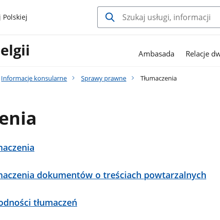
 Polskiej
elgii
Ambasada
Relacje d
Informacje konsularne
Sprawy prawne
Tłumaczenia
enia
maczenia
maczenia dokumentów o treściach powtarzalnych
odności tłumaczeń