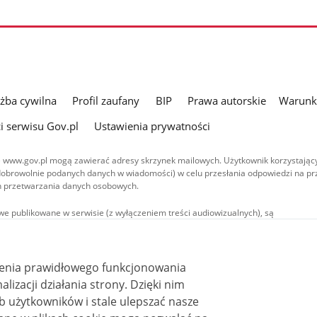
użba cywilna
Profil zaufany
BIP
Prawa autorskie
Warunki
i serwisu Gov.pl
Ustawienia prywatności
 www.gov.pl mogą zawierać adresy skrzynek mailowych. Użytkownik korzystający
dobrowolnie podanych danych w wiadomości) w celu przesłania odpowiedzi na prz
ach przetwarzania danych osobowych.
we publikowane w serwisie (z wyłączeniem treści audiowizualnych), są
 na licencji typu Creative Commons: uznanie autorstwa - na tych samych
 (CC BY-SA 4.0). Materiały audiowizualne, w tym zdjęcia, materiały audio i wideo
ane na licencji typu Creative Commons: uznanie autorstwa użycie niekomercyjne 
ależnych 4.0 (CC BY-NC-ND 4.0), o ile nie jest to stwierdzone inaczej.
ienia prawidłowego funkcjonowania
i działania strony. Dzięki nim
 użytkowników i stale ulepszać nasze