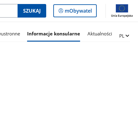
Logowanie
SZUKAJ
mObywatel
do
panelu
wustronne
Informacje konsularne
Aktualności
Zmień ję
PL