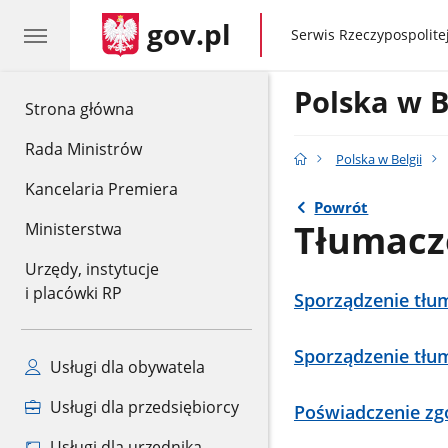
gov.pl
gov.pl
Serwis Rzeczypospolitej
Polska w B
gov.pl
Strona główna
Rada Ministrów
Polska w Belgii
Kancelaria Premiera
Powrót
Tłumacz
Ministerstwa
Urzędy, instytucje
i placówki RP
Sporządzenie tłu
Sporządzenie tłu
Usługi dla obywatela
Usługi dla przedsiębiorcy
Poświadczenie zg
Usługi dla urzędnika