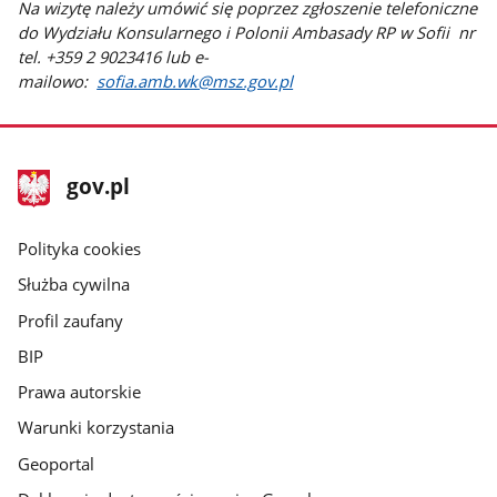
Na wizytę należy umówić się poprzez zgłoszenie telefoniczne
do Wydziału Konsularnego i Polonii Ambasady RP w Sofii nr
tel. +359 2 9023416 lub e-
mailowo:
sofia.amb.wk@msz.gov.pl
stopka
Strona
gov.pl
gov.pl
główna
gov.pl
Polityka cookies
Służba cywilna
Profil zaufany
BIP
Prawa autorskie
Warunki korzystania
Geoportal