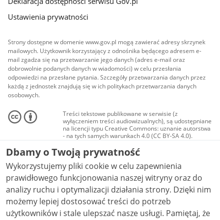
Deklaracja dostępności serwisu Gov.pl
Ustawienia prywatności
Strony dostępne w domenie www.gov.pl mogą zawierać adresy skrzynek
mailowych. Użytkownik korzystający z odnośnika będącego adresem e-
mail zgadza się na przetwarzanie jego danych (adres e-mail oraz
dobrowolnie podanych danych w wiadomości) w celu przesłania
odpowiedzi na przesłane pytania. Szczegóły przetwarzania danych przez
każdą z jednostek znajdują się w ich politykach przetwarzania danych
osobowych.
Treści tekstowe publikowane w serwisie (z
wyłączeniem treści audiowizualnych), są udostępniane
na licencji typu Creative Commons: uznanie autorstwa
- na tych samych warunkach 4.0 (CC BY-SA 4.0).
Materiały audiowizualne, w tym zdjęcia, materiały
Dbamy o Twoją prywatność
audio i wideo, są udostępniane na licencji typu
Creative Commons: uznanie autorstwa użycie
Wykorzystujemy pliki cookie w celu zapewnienia
niekomercyjne - bez utworów zależnych 4.0 (CC BY-
NC-ND 4.0), o ile nie jest to stwierdzone inaczej.
prawidłowego funkcjonowania naszej witryny oraz do
analizy ruchu i optymalizacji działania strony. Dzięki nim
możemy lepiej dostosować treści do potrzeb
użytkowników i stale ulepszać nasze usługi. Pamiętaj, że