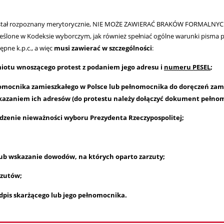
został rozpoznany merytorycznie, NIE MOŻE ZAWIERAĆ BRAKÓW FORMALNY
eślone w Kodeksie wyborczym, jak również spełniać ogólne warunki pisma
ępne k.p.c., a więc
musi zawierać w szczególności
:
otu wnoszącego protest z podaniem jego adresu i
numeru PESEL
;
mocnika zamieszkałego w Polsce lub pełnomocnika do doręczeń zam
skazaniem ich adresów (do protestu należy dołączyć dokument pełno
dzenie nieważności wyboru Prezydenta Rzeczypospolitej;
ub wskazanie dowodów, na których oparto zarzuty;
rzutów;
pis skarżącego lub jego pełnomocnika.