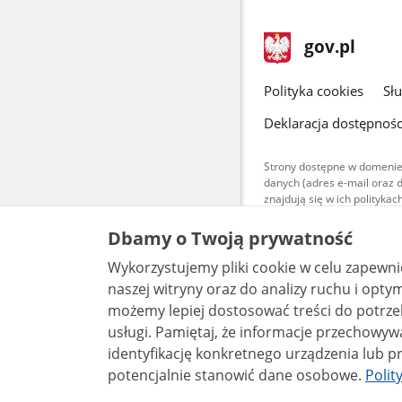
stopka
Strona
gov.pl
gov.pl
główna
gov.pl
Polityka cookies
Sł
Deklaracja dostępnośc
Strony dostępne w domenie
danych (adres e-mail oraz 
znajdują się w ich polityk
Treści teksto
Dbamy o Twoją prywatność
udostępniane
warunkach 4.0
Wykorzystujemy pliki cookie w celu zapewn
są udostępni
bez utworów z
naszej witryny oraz do analizy ruchu i optymalizacj
możemy lepiej dostosować treści do potrzeb
usługi. Pamiętaj, że informacje przechowywane w plikach cookie mogą pozwalać na
identyfikację konkretnego urządzenia lub pr
potencjalnie stanowić dane osobowe.
Polit