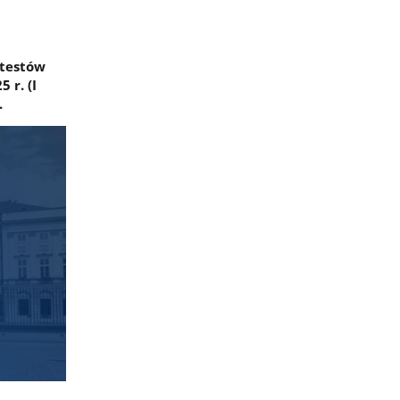
otestów
 r. (I
.