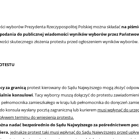
ści wyborów Prezydenta Rzeczypospolitej Polskiej można składać
na piśmi
a podania do publicznej wiadomości wyników wyborów przez Państwo
iwości skutecznego złożenia protestu przed ogłoszeniem wyników wyborów.
ROTESTU
cy za granicą
protest kierowany do Sądu Najwyższego mogą złożyć odpow
ialnie konsulowi
. Tacy wyborcy muszą dołączyć do protestu zawiadomieni
 pełnomocnika zamieszkałego w kraju lub pełnomocnika do doręczeń zami
 do konsula wysłany pocztą zagraniczną lub kurierem
musi wpłynąć do urzę
pływem terminu do wniesienia protestu.
ożna nadać bezpośrednio do Sądu Najwyższego za pośrednictwem poc
iera,
jednakże protest taki musi wpłynąć do Sądu Najwyższego przed upł