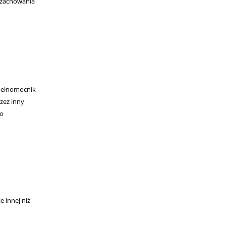
e zachowania
 pełnomocnik
zez inny
go
 innej niż