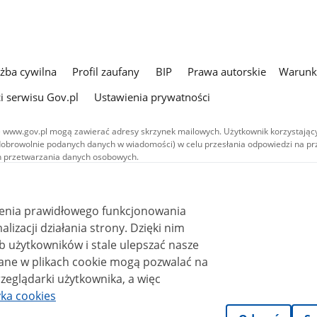
użba cywilna
Profil zaufany
BIP
Prawa autorskie
Warunki
i serwisu Gov.pl
Ustawienia prywatności
 www.gov.pl mogą zawierać adresy skrzynek mailowych. Użytkownik korzystający
dobrowolnie podanych danych w wiadomości) w celu przesłania odpowiedzi na prz
ach przetwarzania danych osobowych.
we publikowane w serwisie (z wyłączeniem treści audiowizualnych), są
 na licencji typu Creative Commons: uznanie autorstwa - na tych samych
 (CC BY-SA 4.0). Materiały audiowizualne, w tym zdjęcia, materiały audio i wideo
ienia prawidłowego funkcjonowania
ane na licencji typu Creative Commons: uznanie autorstwa użycie niekomercyjne 
ależnych 4.0 (CC BY-NC-ND 4.0), o ile nie jest to stwierdzone inaczej.
i działania strony. Dzięki nim
 użytkowników i stale ulepszać nasze
zeglądarki użytkownika, a więc
yka cookies