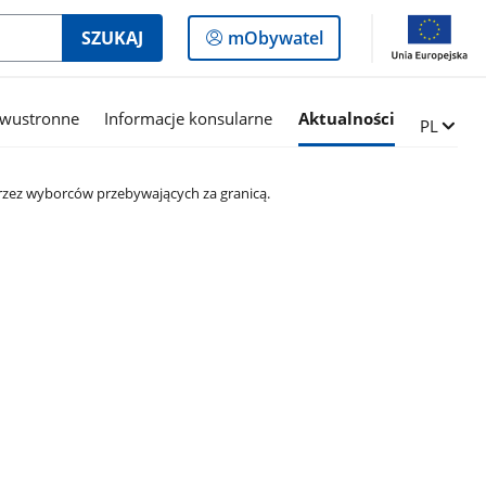
Logowanie
SZUKAJ
mObywatel
do
panelu
dwustronne
Informacje konsularne
Aktualności
Zmień ję
PL
zez wyborców przebywających za granicą.