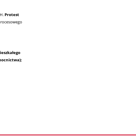
CH.
Protest
 procesowego
ieszkałego
mocnictwa);