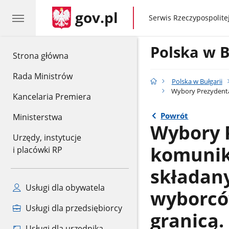
gov.pl
gov.pl
Serwis Rzeczypospolitej
Polska w B
gov.pl
Strona główna
Rada Ministrów
Polska w Bułgarii
Wybory Prezydenta 
Kancelaria Premiera
Powrót
Ministerstwa
Wybory P
Urzędy, instytucje
komunik
i placówki RP
składan
Usługi dla obywatela
wyborcó
Usługi dla przedsiębiorcy
granicą.
Usługi dla urzędnika