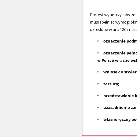
Protest wyborczy, aby 
musi spełniać wymogi okr
określone w art. 126 i nast
• oznaczenie podmi
• oznaczenie pełno
w Polsce wraz ze w
• wniosek o stwier
• zarzuty;
• przedstawienie l
• uzasadnienie za
• własnoręczny pod