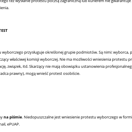
latego też wysłanie protestu pocztą zagraniczną lub kurierem nie gwarantuj
ienia.
TEST
u wyborczego przysługuje określonej grupie podmiotów. Są nimi: wyborca,
ący właściwej komisji wyborczej. Nie ma możliwości wniesienia protestu pr
cję, związek, itd. Skarżący nie mają obowiązku ustanowienia profesjonalne
adca prawny), mogą wnieść protest osobiście.
ny
na piśmie
. Niedopuszczalne jest wniesienie protestu wyborczego w formie
mail, ePUAP.