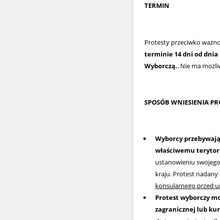
TERMIN
Protesty przeciwko ważno
terminie 14 dni od dni
Wyborczą.
. Nie ma możl
SPOSÓB WNIESIENIA P
Wyborcy przebywają
właściwemu terytor
ustanowieniu swojego
kraju. Protest nadany
konsularnego przed u
Protest wyborczy m
zagranicznej lub kur