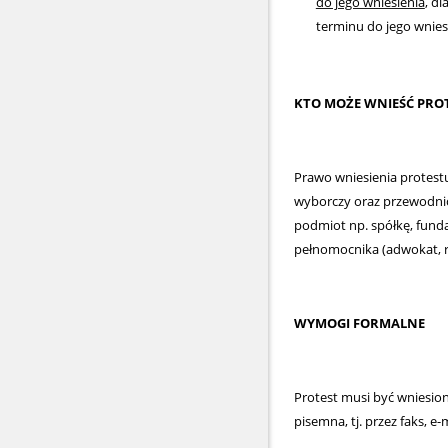
do jego wniesienia
, d
terminu do jego wnies
KTO MOŻE WNIEŚĆ PRO
Prawo wniesienia protest
wyborczy oraz przewodnicz
podmiot np. spółkę, funda
pełnomocnika (adwokat, r
WYMOGI FORMALNE
Protest musi być wniesio
pisemna, tj. przez faks, e-