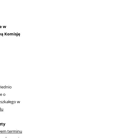
e w
wą Komisję
iednio
e o
eszkałego w
du
zty
ywem terminu