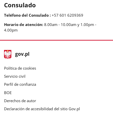
Consulado
Teléfono del Consulado :
+57 601 6209369
Horario de atención:
8.00am - 10.00am y 1.00pm -
4.00pm
stopka
Página
gov.pl
gov.pl
principal
gov.pl
Política de cookies
Servicio civil
Perfil de confianza
BOE
Derechos de autor
Declaración de accesibilidad del sitio Gov.pl