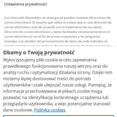
Ustawienia prywatności
Los sitios web disponibles en www.gov.pl pueden contener direcciones de
correo electrónico. El usuario que utiliza el enlace que es una dirección de
correo electrónico está de acuerdo con el tratamiento de sus datos
(dirección de correo electrónico y datos facilitados voluntariamente en el
correo electrónico) con el fin de enviar respuestas a las preguntas
enviadas. Los detalles del procesamiento de datos de cada individuo se
pueden encontrar en sus políticas de procesamiento de datos personales.
Dbamy o Twoją prywatność
Todo el contenido publicado en el sitio es licenciado
Wykorzystujemy pliki cookie w celu zapewnienia
Creative Commons Reconocimiento 3.0 Polonia
a
menos que se indique lo contrario.
prawidłowego funkcjonowania naszej witryny oraz do
analizy ruchu i optymalizacji działania strony. Dzięki nim
możemy lepiej dostosować treści do potrzeb
użytkowników i stale ulepszać nasze usługi. Pamiętaj, że
informacje przechowywane w plikach cookie mogą
pozwalać na identyfikację konkretnego urządzenia lub
przeglądarki użytkownika, a więc potencjalnie stanowić
dane osobowe.
Polityka cookies