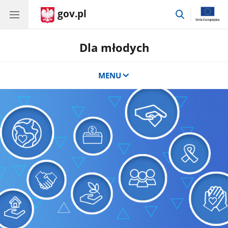
gov.pl
przejdź
do
wyszukiwar
Dla młodych
MENU