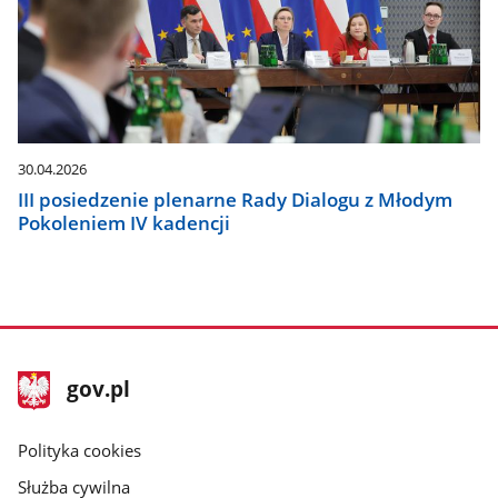
30.04.2026
III posiedzenie plenarne Rady Dialogu z Młodym
Pokoleniem IV kadencji
stopka
Strona
gov.pl
gov.pl
główna
gov.pl
Polityka cookies
Służba cywilna