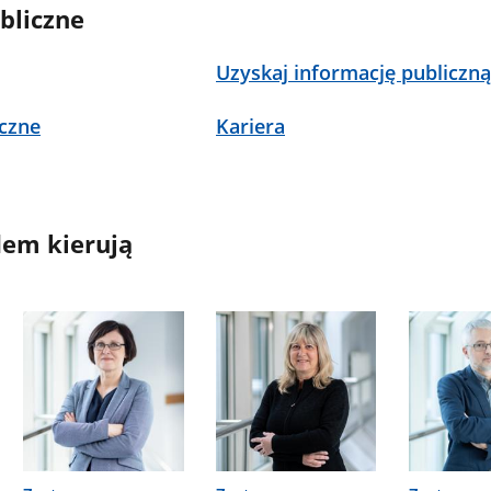
bliczne
Uzyskaj informację publiczn
czne
Kariera
em kierują