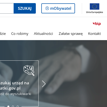
Logowanie
SZUKAJ
mObywatel
do
panelu
dzie
Co robimy
Aktualności
Załatw sprawę
Kontakt
Podatki.gov.pl
Krajo
Admin
Złóż zeznanie podatkowe
Skarb
przez internet
zukaj urząd na
Odwied
atki.gov.pl
jdź do wyszukiwarki