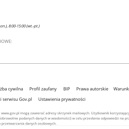
n.), 8:00-15:00 (wt.-pt.)
IOWE:
użba cywilna
Profil zaufany
BIP
Prawa autorskie
Warunki
i serwisu Gov.pl
Ustawienia prywatności
 www.gov.pl mogą zawierać adresy skrzynek mailowych. Użytkownik korzystający
dobrowolnie podanych danych w wiadomości) w celu przesłania odpowiedzi na prz
ach przetwarzania danych osobowych.