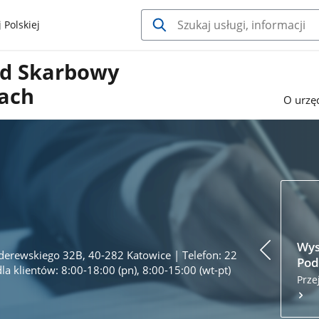
 Polskiej
ąd Skarbowy
ach
O urzę
Wys
aderewskiego 32B, 40-282 Katowice | Telefon: 22
Pod
a klientów: 8:00-18:00 (pn), 8:00-15:00 (wt-pt)
Prze