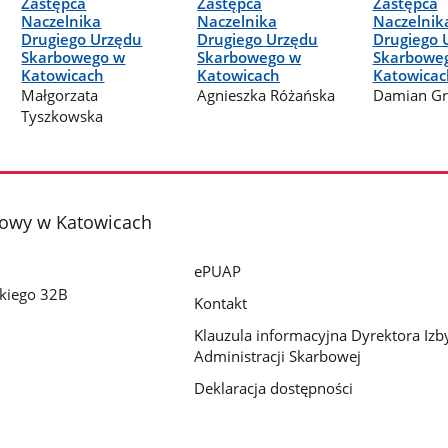
Zastępca
Zastępca
Zastępca
Naczelnika
Naczelnika
Naczelnik
Drugiego Urzędu
Drugiego Urzędu
Drugiego 
Skarbowego w
Skarbowego w
Skarbowe
Katowicach
Katowicach
Katowicac
Małgorzata
Agnieszka Różańska
Damian Gr
Tyszkowska
bowy w Katowicach
ePUAP
skiego 32B
Kontakt
Klauzula informacyjna Dyrektora Izb
Administracji Skarbowej
Deklaracja dostępności