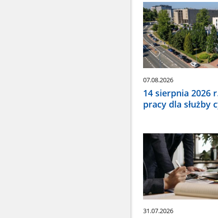
wybrać
odpowiednią
pozycję.
Dane
zaktualizują
się
automatycznie
07.08.2026
14 sierpnia 2026 
pracy dla służby 
31.07.2026