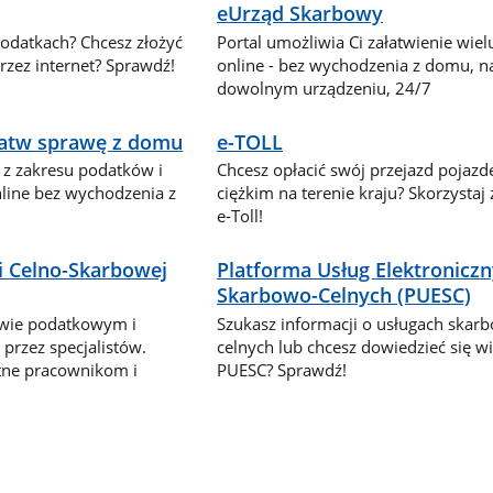
eUrząd Skarbowy
podatkach? Chcesz złożyć
Portal umożliwia Ci załatwienie wie
zez internet? Sprawdź!
online - bez wychodzenia z domu, n
dowolnym urządzeniu, 24/7
ałatw sprawę z domu
e-TOLL
 z zakresu podatków i
Chcesz opłacić swój przejazd pojaz
nline bez wychodzenia z
ciężkim na terenie kraju? Skorzystaj
e-Toll!
i Celno-Skarbowej
Platforma Usług Elektronicz
Skarbowo-Celnych (PUESC)
awie podatkowym i
Szukasz informacji o usługach skar
przez specjalistów.
celnych lub chcesz dowiedzieć się wi
tne pracownikom i
PUESC? Sprawdź!