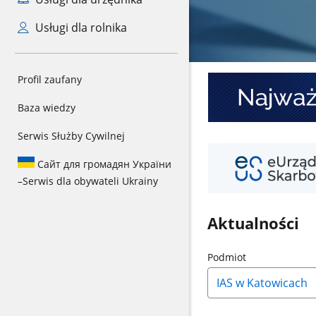
Usługi dla rolnika
Najważniejsze
Profil zaufany
informacje
o
Baza wiedzy
KSeF
Serwis Służby Cywilnej
Twój
e-
Сайт для громадян України
PIT
–
Serwis dla obywateli Ukrainy
Aktualności
Naciśnij
Podmiot
strzałkę
w
dół,
aby