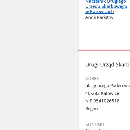
Naczelnik Drugiego
Urzędu Skarbowego
w Katowicach
Anna Parkitny
stopka
Drugi Urząd Skar
ADRES
ul. Ignacego Paderew
40-282 Katowice
NIP 9541026518
Regon
KONTAKT