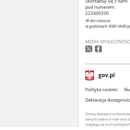
Skontaktuj się z nami
pod numerem:
223300330
W dni robocze
w godzinach: 8:00-18:00 (po
MEDIA SPOŁECZNOŚC
stopka
Strona
gov.pl
gov.pl
główna
gov.pl
Polityka cookies
Sł
Deklaracja dostępnośc
Strony dostępne w domenie
danych (adres e-mail oraz 
znajdują się w ich polityk