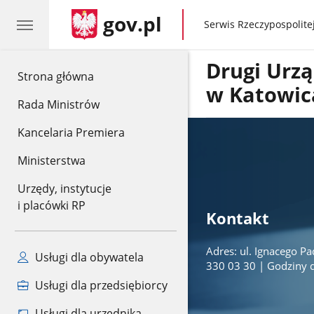
gov.pl
gov.pl
Serwis Rzeczypospolitej
Drugi Urz
gov.pl
Strona główna
w Katowic
Rada Ministrów
Kancelaria Premiera
Ministerstwa
Urzędy, instytucje
i placówki RP
Kontakt
Adres: ul. Ignacego P
Usługi dla obywatela
330 03 30 | Godziny dl
Usługi dla przedsiębiorcy
Usługi dla urzędnika