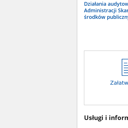
Działania audyto
Administracji Ska
środków publiczn
Usługi i infor