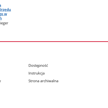
a
Urzędu
go w
h
ieger
Dostępność
Instrukcja
y
Strona archiwalna