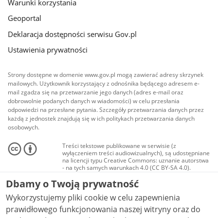
Warunki korzystania
Geoportal
Deklaracja dostępności serwisu Gov.pl
Ustawienia prywatności
Strony dostępne w domenie www.gov.pl mogą zawierać adresy skrzynek
mailowych. Użytkownik korzystający z odnośnika będącego adresem e-
mail zgadza się na przetwarzanie jego danych (adres e-mail oraz
dobrowolnie podanych danych w wiadomości) w celu przesłania
odpowiedzi na przesłane pytania. Szczegóły przetwarzania danych przez
każdą z jednostek znajdują się w ich politykach przetwarzania danych
osobowych.
Treści tekstowe publikowane w serwisie (z
wyłączeniem treści audiowizualnych), są udostępniane
na licencji typu Creative Commons: uznanie autorstwa
- na tych samych warunkach 4.0 (CC BY-SA 4.0).
Materiały audiowizualne, w tym zdjęcia, materiały
Dbamy o Twoją prywatność
audio i wideo, są udostępniane na licencji typu
Creative Commons: uznanie autorstwa użycie
Wykorzystujemy pliki cookie w celu zapewnienia
niekomercyjne - bez utworów zależnych 4.0 (CC BY-
NC-ND 4.0), o ile nie jest to stwierdzone inaczej.
prawidłowego funkcjonowania naszej witryny oraz do