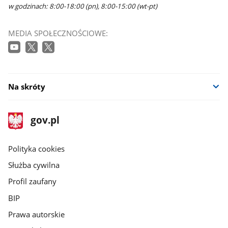
w godzinach: 8:00-18:00 (pn), 8:00-15:00 (wt-pt)
MEDIA SPOŁECZNOŚCIOWE:
Na skróty
stopka
Strona
gov.pl
gov.pl
główna
gov.pl
Polityka cookies
Służba cywilna
Profil zaufany
BIP
Prawa autorskie