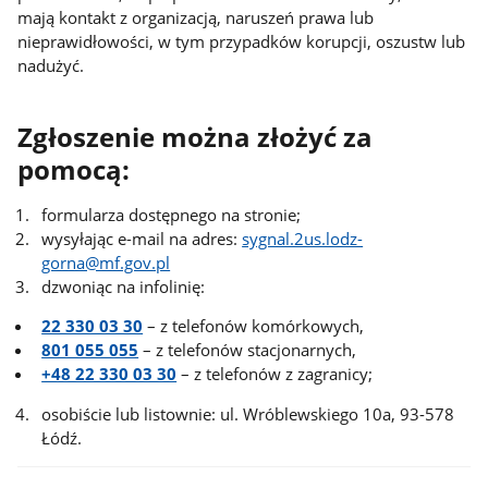
mają kontakt z organizacją, naruszeń prawa lub
nieprawidłowości, w tym przypadków korupcji, oszustw lub
nadużyć.
Zgłoszenie można złożyć za
pomocą:
formularza dostępnego na stronie;
wysyłając e-mail na adres:
sygnal.2us.lodz-
gorna@mf.gov.pl
dzwoniąc na infolinię:
22 330 03 30
– z telefonów komórkowych,
801 055 055
– z telefonów stacjonarnych,
+48 22 330 03 30
– z telefonów z zagranicy;
osobiście lub listownie: ul. Wróblewskiego 10a, 93-578
Łódź.