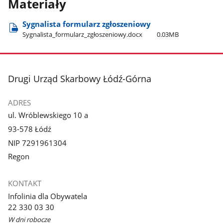
Materiały
Sygnalista formularz zgłoszeniowy
Sygnalista​_formularz​_zgłoszeniowy.docx
0.03MB
stopka
Drugi Urząd Skarbowy Łódź-Górna
ADRES
ul. Wróblewskiego 10 a
93-578 Łódź
NIP 7291961304
Regon
KONTAKT
Infolinia dla Obywatela
22 330 03 30
W dni robocze