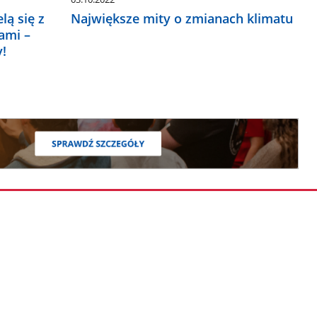
lą się z
Największe mity o zmianach klimatu
ami –
!