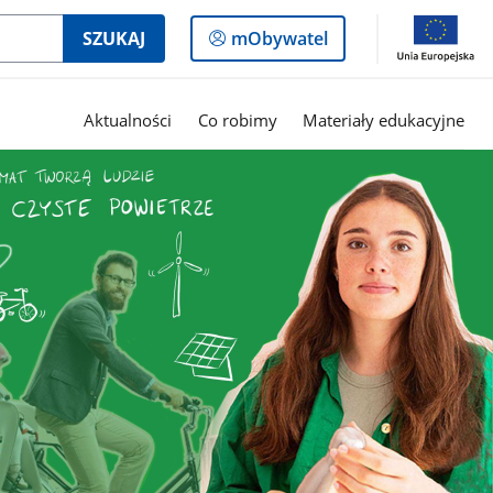
Logowanie
SZUKAJ
mObywatel
do
panelu
Aktualności
Co robimy
Materiały edukacyjne