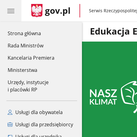
gov.pl
gov.pl
Serwis Rzeczypospolitej
Edukacja 
gov.pl
Strona główna
Rada Ministrów
Kancelaria Premiera
Ministerstwa
Urzędy, instytucje
i placówki RP
Usługi dla obywatela
Usługi dla przedsiębiorcy
Usługi dla urzędnika