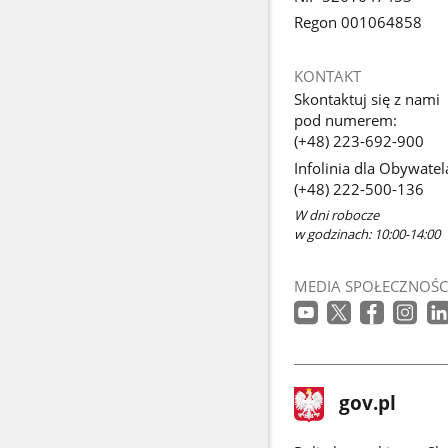
Regon 001064858
KONTAKT
Skontaktuj się z nami
pod numerem:
(+48) 223-692-900
Infolinia dla Obywatel
(+48) 222-500-136
W dni robocze
w godzinach: 10:00-14:00
MEDIA SPOŁECZNOŚC
stopka
Strona
gov.pl
gov.pl
główna