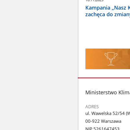
Kampania „Nasz 
zachęca do zmia
Konkursy
stopka
Ministerstwo Klim
ADRES
ul. Wawelska 52/54 (We
00-922 Warszawa
NIP 5261647453