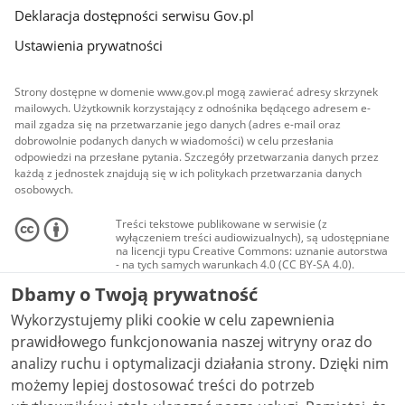
Deklaracja dostępności serwisu Gov.pl
Ustawienia prywatności
Strony dostępne w domenie www.gov.pl mogą zawierać adresy skrzynek
mailowych. Użytkownik korzystający z odnośnika będącego adresem e-
mail zgadza się na przetwarzanie jego danych (adres e-mail oraz
dobrowolnie podanych danych w wiadomości) w celu przesłania
odpowiedzi na przesłane pytania. Szczegóły przetwarzania danych przez
każdą z jednostek znajdują się w ich politykach przetwarzania danych
osobowych.
Treści tekstowe publikowane w serwisie (z
wyłączeniem treści audiowizualnych), są udostępniane
na licencji typu Creative Commons: uznanie autorstwa
- na tych samych warunkach 4.0 (CC BY-SA 4.0).
Materiały audiowizualne, w tym zdjęcia, materiały
Dbamy o Twoją prywatność
audio i wideo, są udostępniane na licencji typu
Creative Commons: uznanie autorstwa użycie
Wykorzystujemy pliki cookie w celu zapewnienia
niekomercyjne - bez utworów zależnych 4.0 (CC BY-
NC-ND 4.0), o ile nie jest to stwierdzone inaczej.
prawidłowego funkcjonowania naszej witryny oraz do
analizy ruchu i optymalizacji działania strony. Dzięki nim
możemy lepiej dostosować treści do potrzeb