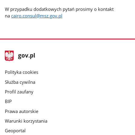
W przypadku dodatkowych pytań prosimy o kontakt
na
cairo.consul@msz.gov.pl
stopka
Strona
gov.pl
gov.pl
główna
gov.pl
Polityka cookies
Służba cywilna
Profil zaufany
BIP
Prawa autorskie
Warunki korzystania
Geoportal