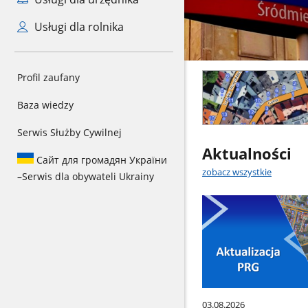
Usługi dla rolnika
Mini
Profil zaufany
banner
-
Baza wiedzy
logowanie
Serwis Służby Cywilnej
Aktualności
Сайт для громадян України
zobacz wszystkie
–
Serwis dla obywateli Ukrainy
03.08.2026