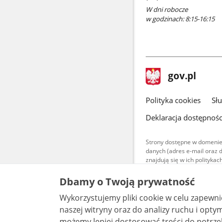
W dni robocze
w godzinach: 8:15-16:15
stopka
Strona
gov.pl
gov.pl
główna
gov.pl
Polityka cookies
Sł
Deklaracja dostępnośc
Strony dostępne w domenie
danych (adres e-mail oraz 
znajdują się w ich polityk
Treści teksto
Dbamy o Twoją prywatność
udostępniane
warunkach 4.0
Wykorzystujemy pliki cookie w celu zapewn
są udostępni
bez utworów z
naszej witryny oraz do analizy ruchu i optymalizacj
możemy lepiej dostosować treści do potrzeb