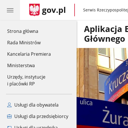
gov.pl
gov.pl
Serwis Rzeczypospolitej
Aplikacja
gov.pl
Strona główna
Głównego U
Rada Ministrów
Kancelaria Premiera
Ministerstwa
Urzędy, instytucje
i placówki RP
Usługi dla obywatela
Usługi dla przedsiębiorcy
Usługi dla urzędnika