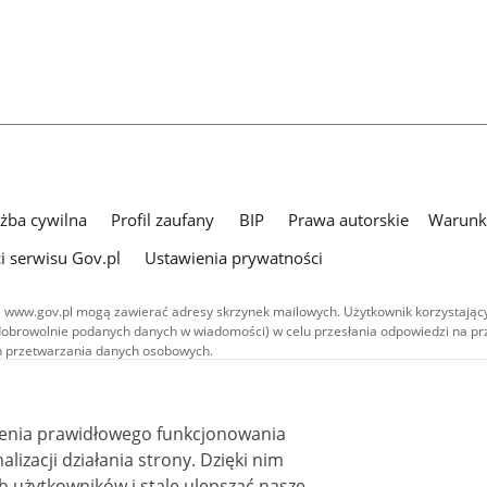
użba cywilna
Profil zaufany
BIP
Prawa autorskie
Warunki
i serwisu Gov.pl
Ustawienia prywatności
 www.gov.pl mogą zawierać adresy skrzynek mailowych. Użytkownik korzystający
dobrowolnie podanych danych w wiadomości) w celu przesłania odpowiedzi na prz
ach przetwarzania danych osobowych.
we publikowane w serwisie (z wyłączeniem treści audiowizualnych), są
 na licencji typu Creative Commons: uznanie autorstwa - na tych samych
 (CC BY-SA 4.0). Materiały audiowizualne, w tym zdjęcia, materiały audio i wideo
ienia prawidłowego funkcjonowania
ane na licencji typu Creative Commons: uznanie autorstwa użycie niekomercyjne 
ależnych 4.0 (CC BY-NC-ND 4.0), o ile nie jest to stwierdzone inaczej.
i działania strony. Dzięki nim
 użytkowników i stale ulepszać nasze