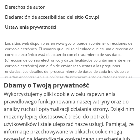
Derechos de autor
Declaración de accesibilidad del sitio Gov.pl
Ustawienia prywatności
Los sitios web disponibles en www.gov.pl pueden contener direcciones de
correo electrónico. El usuario que utiliza el enlace que es una dirección de
correo electrónico está de acuerdo con el tratamiento de sus datos
(dirección de correo electrónico y datos facilitados voluntariamente en el
correo electrónico) con el fin de enviar respuestas a las preguntas
enviadas. Los detalles del procesamiento de datos de cada individuo se
pueden encontrar en sus políticas de procesamiento de datos personales.
Dbamy o Twoją prywatność
Todo el contenido publicado en el sitio es licenciado
Wykorzystujemy pliki cookie w celu zapewnienia
Creative Commons Reconocimiento 3.0 Polonia
a
menos que se indique lo contrario.
prawidłowego funkcjonowania naszej witryny oraz do
analizy ruchu i optymalizacji działania strony. Dzięki nim
możemy lepiej dostosować treści do potrzeb
użytkowników i stale ulepszać nasze usługi. Pamiętaj, że
informacje przechowywane w plikach cookie mogą
pozwalać na identyfikację konkretnego urządzenia lub