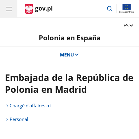
gov.pl
przejdź
do
wyszukiwar
Zmień 
ES
Polonia en España
MENU
Embajada de la República de
Polonia en Madrid
Chargé d’affaires a.i.
Personal