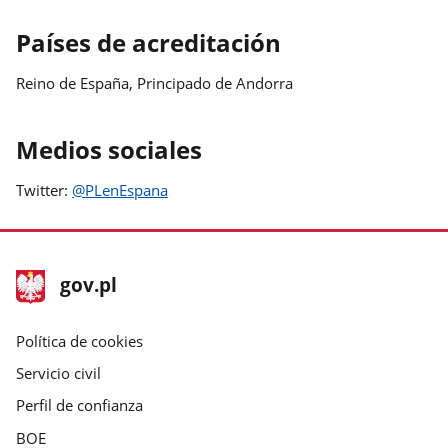
Países de acreditación
Reino de España, Principado de Andorra
Medios sociales
Twitter:
@PLenEspana
stopka
Página
gov.pl
gov.pl
principal
gov.pl
Política de cookies
Servicio civil
Perfil de confianza
BOE