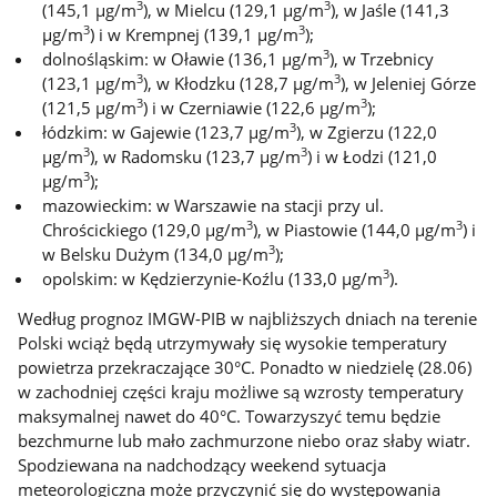
3
3
(145,1 µg/m
), w Mielcu (129,1 µg/m
), w Jaśle (141,3
3
3
µg/m
) i w Krempnej (139,1 µg/m
);
3
dolnośląskim: w Oławie (136,1 µg/m
), w Trzebnicy
3
3
(123,1 µg/m
), w Kłodzku (128,7 µg/m
), w Jeleniej Górze
3
3
(121,5 µg/m
) i w Czerniawie (122,6 µg/m
);
3
łódzkim: w Gajewie (123,7 µg/m
), w Zgierzu (122,0
3
3
µg/m
), w Radomsku (123,7 µg/m
) i w Łodzi (121,0
3
µg/m
);
mazowieckim: w Warszawie na stacji przy ul.
3
3
Chrościckiego (129,0 µg/m
), w Piastowie (144,0 µg/m
) i
3
w Belsku Dużym (134,0 µg/m
);
3
opolskim: w Kędzierzynie-Koźlu (133,0 µg/m
).
Według prognoz IMGW-PIB w najbliższych dniach na terenie
Polski wciąż będą utrzymywały się wysokie temperatury
powietrza przekraczające 30°C. Ponadto w niedzielę (28.06)
w zachodniej części kraju możliwe są wzrosty temperatury
maksymalnej nawet do 40°C. Towarzyszyć temu będzie
bezchmurne lub mało zachmurzone niebo oraz słaby wiatr.
Spodziewana na nadchodzący weekend sytuacja
meteorologiczna może przyczynić się do występowania