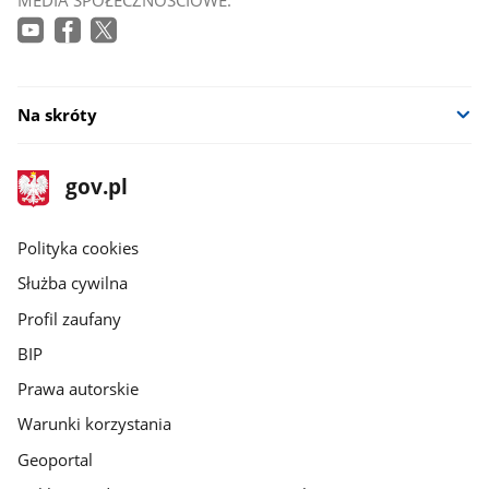
MEDIA SPOŁECZNOŚCIOWE:
Na skróty
stopka
Strona
gov.pl
gov.pl
główna
gov.pl
Polityka cookies
Służba cywilna
Profil zaufany
BIP
Prawa autorskie
Warunki korzystania
Geoportal