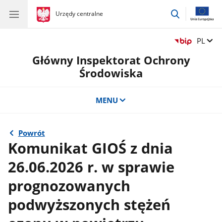
przejdź
gov.pl
Urzędy centralne
gov.pl
Urzędy
do
centralne
wyszukiwar
Zmień 
PL
Główny Inspektorat Ochrony
Środowiska
MENU
Powrót
Komunikat GIOŚ z dnia
26.06.2026 r. w sprawie
prognozowanych
podwyższonych stężeń