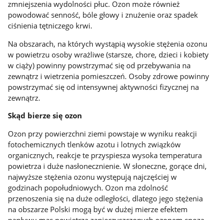
zmniejszenia wydolności płuc. Ozon może również
powodować senność, bóle głowy i znużenie oraz spadek
ciśnienia tętniczego krwi.
Na obszarach, na których wystąpią wysokie stężenia ozonu
w powietrzu osoby wrażliwe (starsze, chore, dzieci i kobiety
w ciąży) powinny powstrzymać się od przebywania na
zewnątrz i wietrzenia pomieszczeń. Osoby zdrowe powinny
powstrzymać się od intensywnej aktywności fizycznej na
zewnątrz.
Skąd bierze się ozon
Ozon przy powierzchni ziemi powstaje w wyniku reakcji
fotochemicznych tlenków azotu i lotnych związków
organicznych, reakcje te przyspiesza wysoka temperatura
powietrza i duże nasłonecznienie. W słoneczne, gorące dni,
najwyższe stężenia ozonu występują najczęściej w
godzinach popołudniowych. Ozon ma zdolność
przenoszenia się na duże odległości, dlatego jego stężenia
na obszarze Polski mogą być w dużej mierze efektem
napływu mas powietrza zanieczyszczonych ozonem spoza