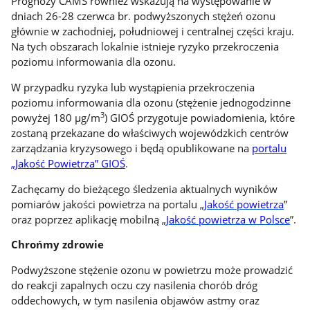
Prognozy CAMS również wskazują na występowanie w
dniach 26-28 czerwca br. podwyższonych stężeń ozonu
głównie w zachodniej, południowej i centralnej części kraju.
Na tych obszarach lokalnie istnieje ryzyko przekroczenia
poziomu informowania dla ozonu.
W przypadku ryzyka lub wystąpienia przekroczenia
poziomu informowania dla ozonu (stężenie jednogodzinne
3
powyżej 180 µg/m
) GIOŚ przygotuje powiadomienia, które
zostaną przekazane do właściwych wojewódzkich centrów
zarządzania kryzysowego i będą opublikowane na
portalu
„Jakość Powietrza” GIOŚ
.
Zachęcamy do bieżącego śledzenia aktualnych wyników
pomiarów jakości powietrza na portalu „
Jakość powietrza
”
oraz poprzez aplikację mobilną „
Jakość powietrza w Polsce
”.
Chrońmy zdrowie
Podwyższone stężenie ozonu w powietrzu może prowadzić
do reakcji zapalnych oczu czy nasilenia chorób dróg
oddechowych, w tym nasilenia objawów astmy oraz