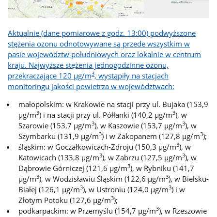
Aktualnie (dane pomiarowe z godz. 13:00) podwyższone
stężenia ozonu odnotowywane są przede wszystkim w
pasie województw południowych oraz lokalnie w centrum
kraju. Najwyższe stężenia jednogodzinne ozonu,
3
przekraczające 120 µg/m
, wystąpiły na stacjach
monitoringu jakości powietrza w województwach:
małopolskim: w Krakowie na stacji przy ul. Bujaka (153,9
3
3
µg/m
) i na stacji przy ul. Półłanki (140,2 µg/m
), w
3
3
Szarowie (153,7 µg/m
), w Kaszowie (153,7 µg/m
), w
3
3
Szymbarku (131,9 µg/m
) i w Zakopanem (127,8 µg/m
);
3
śląskim: w Goczałkowicach-Zdroju (150,3 µg/m
), w
3
3
Katowicach (133,8 µg/m
), w Zabrzu (127,5 µg/m
), w
3
Dąbrowie Górniczej (121,6 µg/m
), w Rybniku (141,7
3
3
µg/m
), w Wodzisławiu Śląskim (122,6 µg/m
), w Bielsku-
3
3
Białej (126,1 µg/m
), w Ustroniu (124,0 µg/m
) i w
3
Złotym Potoku (127,6 µg/m
);
3
podkarpackim: w Przemyślu (154,7 µg/m
), w Rzeszowie