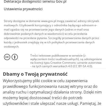
Deklaracja dostępności serwisu Gov.pl
Ustawienia prywatności
Strony dostępne w domenie www.gov.pl mogą zawierać adresy skrzynek
mailowych. Użytkownik korzystający z odnośnika będącego adresem e-
mail zgadza się na przetwarzanie jego danych (adres e-mail oraz
dobrowolnie podanych danych w wiadomości) w celu przesłania
odpowiedzi na przesłane pytania. Szczegóły przetwarzania danych przez
każdą z jednostek znajdują się w ich politykach przetwarzania danych
osobowych.
Treści tekstowe publikowane w serwisie (z
wyłączeniem treści audiowizualnych), są udostępniane
na licencji typu Creative Commons: uznanie autorstwa
- na tych samych warunkach 4.0 (CC BY-SA 4.0).
Materiały audiowizualne, w tym zdjęcia, materiały
Dbamy o Twoją prywatność
audio i wideo, są udostępniane na licencji typu
Creative Commons: uznanie autorstwa użycie
Wykorzystujemy pliki cookie w celu zapewnienia
niekomercyjne - bez utworów zależnych 4.0 (CC BY-
NC-ND 4.0), o ile nie jest to stwierdzone inaczej.
prawidłowego funkcjonowania naszej witryny oraz do
analizy ruchu i optymalizacji działania strony. Dzięki nim
możemy lepiej dostosować treści do potrzeb
użytkowników i stale ulepszać nasze usługi. Pamiętaj, że