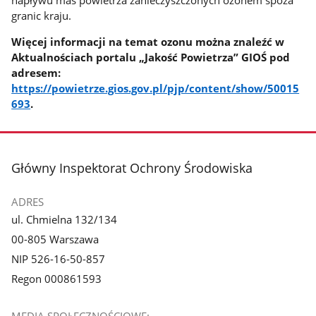
granic kraju.
Więcej informacji na temat ozonu można znaleźć w
Aktualnościach portalu „Jakość Powietrza” GIOŚ pod
adresem:
https://powietrze.gios.gov.pl/pjp/content/show/50015
693
.
stopka
Główny Inspektorat Ochrony Środowiska
ADRES
ul. Chmielna 132/134
00-805 Warszawa
NIP 526-16-50-857
Regon 000861593