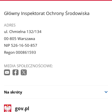
stopka
Główny Inspektorat Ochrony Środowiska
ADRES
ul. Chmielna 132/134
00-805 Warszawa
NIP 526-16-50-857
Regon 000861593
MEDIA SPOŁECZNOŚCIOWE:
Na skróty
stopka
Strona
gov.pl
gov.pl