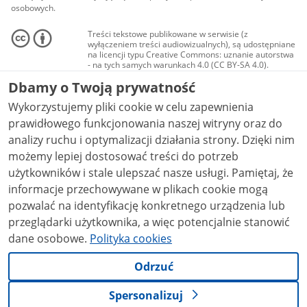
osobowych.
Treści tekstowe publikowane w serwisie (z
wyłączeniem treści audiowizualnych), są udostępniane
na licencji typu Creative Commons: uznanie autorstwa
- na tych samych warunkach 4.0 (CC BY-SA 4.0).
Materiały audiowizualne, w tym zdjęcia, materiały
Dbamy o Twoją prywatność
audio i wideo, są udostępniane na licencji typu
Creative Commons: uznanie autorstwa użycie
Wykorzystujemy pliki cookie w celu zapewnienia
niekomercyjne - bez utworów zależnych 4.0 (CC BY-
NC-ND 4.0), o ile nie jest to stwierdzone inaczej.
prawidłowego funkcjonowania naszej witryny oraz do
analizy ruchu i optymalizacji działania strony. Dzięki nim
możemy lepiej dostosować treści do potrzeb
użytkowników i stale ulepszać nasze usługi. Pamiętaj, że
informacje przechowywane w plikach cookie mogą
pozwalać na identyfikację konkretnego urządzenia lub
przeglądarki użytkownika, a więc potencjalnie stanowić
dane osobowe.
Polityka cookies
Odrzuć
Spersonalizuj