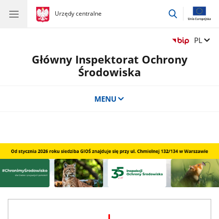
przejdź
gov.pl
Urzędy centralne
gov.pl
Urzędy
do
centralne
wyszukiwar
Zmień 
PL
Główny Inspektorat Ochrony
Środowiska
MENU
odstęp