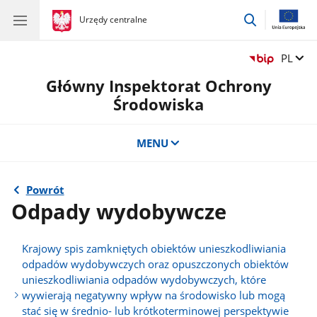
przejdź
gov.pl
Urzędy centralne
gov.pl
Urzędy
do
centralne
wyszukiwar
Zmień 
PL
Główny Inspektorat Ochrony
Środowiska
MENU
Powrót
Odpady wydobywcze
Krajowy spis zamkniętych obiektów unieszkodliwiania
odpadów wydobywczych oraz opuszczonych obiektów
unieszkodliwiania odpadów wydobywczych, które
wywierają negatywny wpływ na środowisko lub mogą
stać się w średnio- lub krótkoterminowej perspektywie