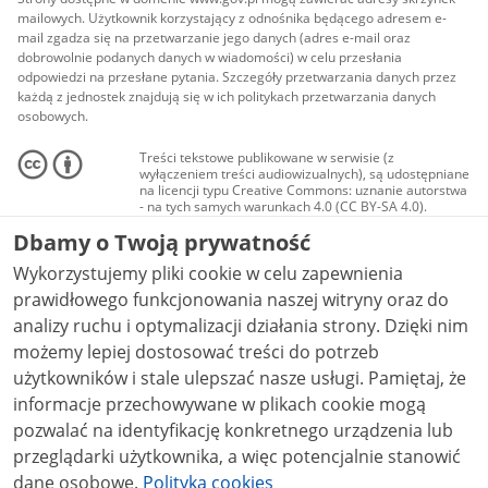
mailowych. Użytkownik korzystający z odnośnika będącego adresem e-
mail zgadza się na przetwarzanie jego danych (adres e-mail oraz
dobrowolnie podanych danych w wiadomości) w celu przesłania
odpowiedzi na przesłane pytania. Szczegóły przetwarzania danych przez
każdą z jednostek znajdują się w ich politykach przetwarzania danych
osobowych.
Treści tekstowe publikowane w serwisie (z
wyłączeniem treści audiowizualnych), są udostępniane
na licencji typu Creative Commons: uznanie autorstwa
- na tych samych warunkach 4.0 (CC BY-SA 4.0).
Materiały audiowizualne, w tym zdjęcia, materiały
Dbamy o Twoją prywatność
audio i wideo, są udostępniane na licencji typu
Creative Commons: uznanie autorstwa użycie
Wykorzystujemy pliki cookie w celu zapewnienia
niekomercyjne - bez utworów zależnych 4.0 (CC BY-
NC-ND 4.0), o ile nie jest to stwierdzone inaczej.
prawidłowego funkcjonowania naszej witryny oraz do
analizy ruchu i optymalizacji działania strony. Dzięki nim
możemy lepiej dostosować treści do potrzeb
użytkowników i stale ulepszać nasze usługi. Pamiętaj, że
informacje przechowywane w plikach cookie mogą
pozwalać na identyfikację konkretnego urządzenia lub
przeglądarki użytkownika, a więc potencjalnie stanowić
dane osobowe.
Polityka cookies