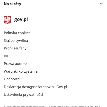
Na skróty
stopka
Strona
gov.pl
gov.pl
główna
gov.pl
Polityka cookies
Służba cywilna
Profil zaufany
BIP
Prawa autorskie
Warunki korzystania
Geoportal
Deklaracja dostępności serwisu Gov.pl
Ustawienia prywatności
Strony dostępne w domenie www.gov.pl mogą zawierać adresy skrzynek