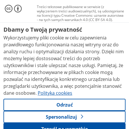
Treści tekstowe publikowane w serwisie (z
wyłączeniem treści audiowizualnych), są udostępniane
na licencji typu Creative Commons: uznanie autorstwa
- na tych samych warunkach 4.0 (CC BY-SA 4.0).
Materiały audiowizualne, w tym zdjęcia, materiały
Dbamy o Twoją prywatność
audio i wideo, są udostępniane na licencji typu
Creative Commons: uznanie autorstwa użycie
Wykorzystujemy pliki cookie w celu zapewnienia
niekomercyjne - bez utworów zależnych 4.0 (CC BY-
NC-ND 4.0), o ile nie jest to stwierdzone inaczej.
prawidłowego funkcjonowania naszej witryny oraz do
analizy ruchu i optymalizacji działania strony. Dzięki nim
możemy lepiej dostosować treści do potrzeb
użytkowników i stale ulepszać nasze usługi. Pamiętaj, że
informacje przechowywane w plikach cookie mogą
pozwalać na identyfikację konkretnego urządzenia lub
przeglądarki użytkownika, a więc potencjalnie stanowić
dane osobowe.
Polityka cookies
Odrzuć
Spersonalizuj