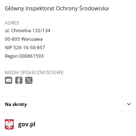
stopka
Główny Inspektorat Ochrony Środowiska
ADRES
ul. Chmielna 132/134
00-805 Warszawa
NIP 526-16-50-857
Regon 000861593
MEDIA SPOŁECZNOŚCIOWE:
Na skróty
stopka
Strona
gov.pl
gov.pl
główna