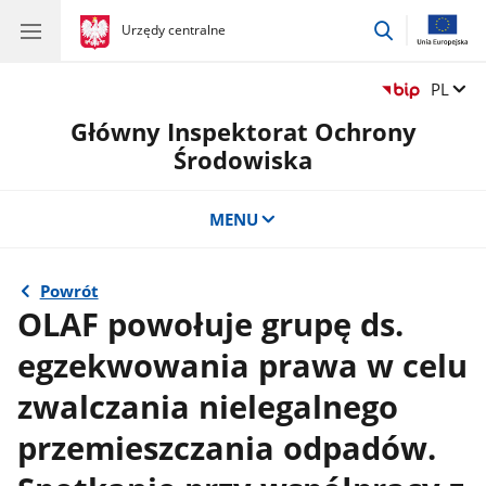
przejdź
gov.pl
Urzędy centralne
gov.pl
Urzędy
do
centralne
wyszukiwar
Zmień 
PL
Główny Inspektorat Ochrony
Środowiska
MENU
Powrót
OLAF powołuje grupę ds.
egzekwowania prawa w celu
zwalczania nielegalnego
przemieszczania odpadów.