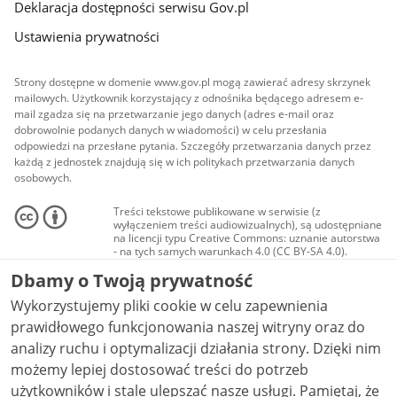
Deklaracja dostępności serwisu Gov.pl
Ustawienia prywatności
Strony dostępne w domenie www.gov.pl mogą zawierać adresy skrzynek
mailowych. Użytkownik korzystający z odnośnika będącego adresem e-
mail zgadza się na przetwarzanie jego danych (adres e-mail oraz
dobrowolnie podanych danych w wiadomości) w celu przesłania
odpowiedzi na przesłane pytania. Szczegóły przetwarzania danych przez
każdą z jednostek znajdują się w ich politykach przetwarzania danych
osobowych.
Treści tekstowe publikowane w serwisie (z
wyłączeniem treści audiowizualnych), są udostępniane
na licencji typu Creative Commons: uznanie autorstwa
- na tych samych warunkach 4.0 (CC BY-SA 4.0).
Materiały audiowizualne, w tym zdjęcia, materiały
Dbamy o Twoją prywatność
audio i wideo, są udostępniane na licencji typu
Creative Commons: uznanie autorstwa użycie
Wykorzystujemy pliki cookie w celu zapewnienia
niekomercyjne - bez utworów zależnych 4.0 (CC BY-
NC-ND 4.0), o ile nie jest to stwierdzone inaczej.
prawidłowego funkcjonowania naszej witryny oraz do
analizy ruchu i optymalizacji działania strony. Dzięki nim
możemy lepiej dostosować treści do potrzeb
użytkowników i stale ulepszać nasze usługi. Pamiętaj, że