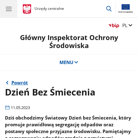
przejdź
gov.pl
Urzędy centralne
gov.pl
Urzędy
do
centralne
wyszukiwar
Zmień 
PL
Główny Inspektorat Ochrony
Środowiska
MENU
Powrót
Dzień Bez Śmiecenia
11.05.2023
Dziś obchodzimy Światowy Dzień bez Śmiecenia, który
promuje prawidłową segregację odpadów oraz
postawy społeczne przyjazne środowisku. Pamiętajmy