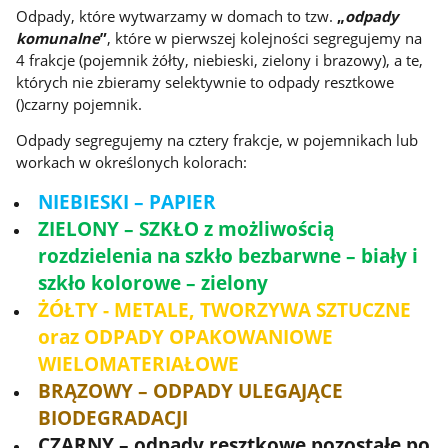
Odpady, które wytwarzamy w domach to tzw.
„
odpady
komunalne
”
, które w pierwszej kolejności segregujemy na
4 frakcje (pojemnik żółty, niebieski, zielony i brazowy), a te,
których nie zbieramy selektywnie to odpady resztkowe
()czarny pojemnik.
Odpady segregujemy na cztery frakcje, w pojemnikach lub
workach w określonych kolorach:
NIEBIESKI – PAPIER
ZIELONY – SZKŁO z możliwością
rozdzielenia na szkło bezbarwne – biały i
szkło kolorowe – zielony
ŻÓŁTY - METALE, TWORZYWA SZTUCZNE
oraz ODPADY OPAKOWANIOWE
WIELOMATERIAŁOWE
BRĄZOWY – ODPADY ULEGAJĄCE
BIODEGRADACJI
CZARNY – odpady resztkowe pozostałe po