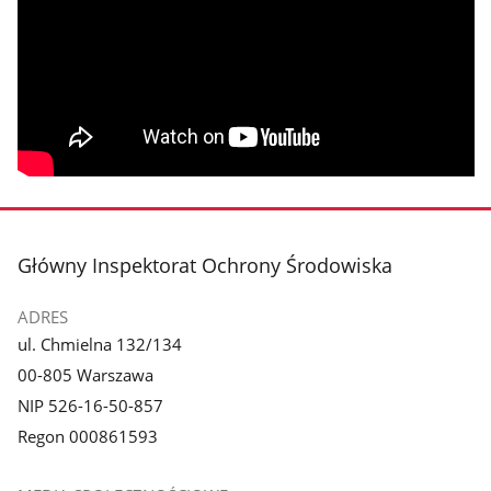
stopka
Główny Inspektorat Ochrony Środowiska
ADRES
ul. Chmielna 132/134
00-805 Warszawa
NIP 526-16-50-857
Regon 000861593