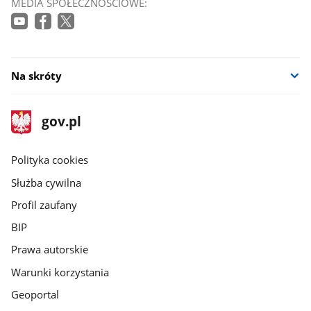
MEDIA SPOŁECZNOŚCIOWE:
Na skróty
stopka
Strona
gov.pl
gov.pl
główna
gov.pl
Polityka cookies
Służba cywilna
Profil zaufany
BIP
Prawa autorskie
Warunki korzystania
Geoportal