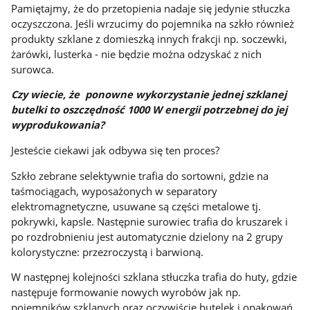
Pamiętajmy, że do przetopienia nadaje się jedynie stłuczka
oczyszczona. Jeśli wrzucimy do pojemnika na szkło również
produkty szklane z domieszką innych frakcji np. soczewki,
żarówki, lusterka - nie będzie można odzyskać z nich
surowca.
Czy wiecie, że ponowne wykorzystanie jednej szklanej
butelki to oszczędność 1000 W energii potrzebnej do jej
wyprodukowania?
Jesteście ciekawi jak odbywa się ten proces?
Szkło zebrane selektywnie trafia do sortowni, gdzie na
taśmociągach, wyposażonych w separatory
elektromagnetyczne, usuwane są części metalowe tj.
pokrywki, kapsle. Następnie surowiec trafia do kruszarek i
po rozdrobnieniu jest automatycznie dzielony na 2 grupy
kolorystyczne: przezroczystą i barwioną.
W następnej kolejności szklana stłuczka trafia do huty, gdzie
następuje formowanie nowych wyrobów jak np.
pojemników szklanych oraz oczywiście butelek i opakowań.