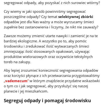
segregować odpady, aby pozyskać z nich surowiec wtórny?
Czy wiemy w jaki sposób powinniśmy segregować
poszczególne odpady? Czy
temat
selektywnej zbiórki
odpadów jest dla Nas ważny
a może wyrzucamy śmieci
zupełnie bez zastanowienia i liczymy, że nikt nie zauważy?
Zawsze możemy zmienić utarte nawyki i zamienić je na te
bardziej ekologiczne. A wszystko po to, aby pomóc
środowisku i zredukować ilość wytwarzanych śmieci
zmniejszając ilość stosowanych opakowań, używając
produktów wielorazowych oraz oczywiście tekstylnych
toreb na zakupy.
Aby lepiej zrozumieć konieczność segregowania odpadów
oraz korzyści płynące z ich przetwarzania przygotowaliśmy
„
vademecum
”
w którym znajdziecie przydatne wskazówki
o tym
co i jak segregować,
aby przysłużyć się naszej
planecie i jej mieszkańcom.
Segreguj odpady i pomagaj środowisku