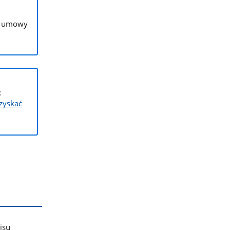
p. umowy
t
uzyskać
isu