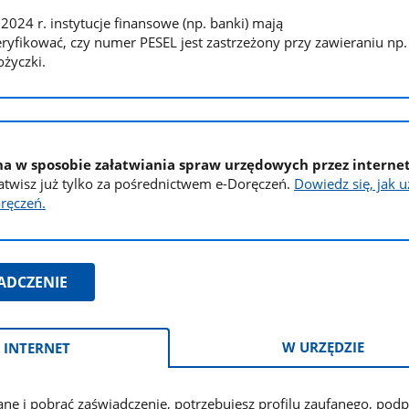
2024 r. instytucje finansowe (np. banki) mają
yfikować, czy numer PESEL jest zastrzeżony przy zawieraniu n
ożyczki.
a w sposobie załatwiania spraw urzędowych przez interne
atwisz już tylko za pośrednictwem e-Doręczeń.
Dowiedz się, jak 
ręczeń.
ADCZENIE
W URZĘDZIE
 INTERNET
ne i pobrać zaświadczenie, potrzebujesz profilu zaufanego, podp