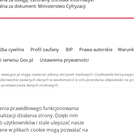
alna za dokument: Ministerstwo Cyfryzacji
użba cywilna
Profil zaufany
BIP
Prawa autorskie
Warunki
i serwisu Gov.pl
Ustawienia prywatności
 www.gov.pl mogą zawierać adresy skrzynek mailowych. Użytkownik korzystający
dobrowolnie podanych danych w wiadomości) w celu przesłania odpowiedzi na prz
ach przetwarzania danych osobowych.
we publikowane w serwisie (z wyłączeniem treści audiowizualnych), są
 na licencji typu Creative Commons: uznanie autorstwa - na tych samych
 (CC BY-SA 4.0). Materiały audiowizualne, w tym zdjęcia, materiały audio i wideo
ienia prawidłowego funkcjonowania
ane na licencji typu Creative Commons: uznanie autorstwa użycie niekomercyjne 
ależnych 4.0 (CC BY-NC-ND 4.0), o ile nie jest to stwierdzone inaczej.
i działania strony. Dzięki nim
 użytkowników i stale ulepszać nasze