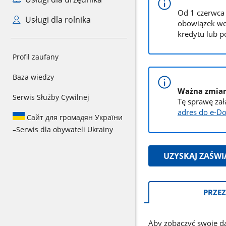
Od 1 czerwca 
Usługi dla rolnika
obowiązek wer
kredytu lub p
Profil zaufany
Baza wiedzy
Ważna zmian
Serwis Służby Cywilnej
Tę sprawę zał
adres do e-Do
Сайт для громадян України
–
Serwis dla obywateli Ukrainy
UZYSKAJ ZAŚWI
Informacje:
PRZEZ
Aby zobaczyć swoje da