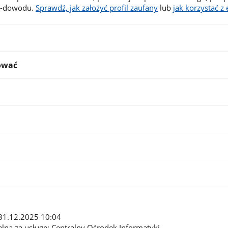
 e-dowodu.
Sprawdź, jak założyć profil zaufany
lub
jak korzystać 
ować
: 31.12.2025 10:04
alna za usługę: Centralny Ośrodek Informatyki