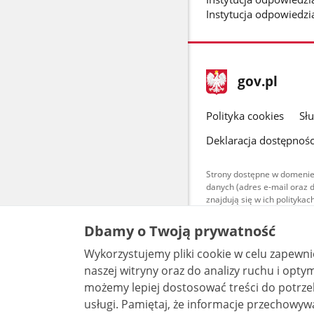
Instytucja odpowiedzi
stopka
Strona
gov.pl
gov.pl
główna
gov.pl
Polityka cookies
Sł
Deklaracja dostępnośc
Strony dostępne w domenie
danych (adres e-mail oraz 
znajdują się w ich polityk
Treści teksto
Dbamy o Twoją prywatność
udostępniane
warunkach 4.0
Wykorzystujemy pliki cookie w celu zapewn
są udostępni
bez utworów z
naszej witryny oraz do analizy ruchu i optymalizacj
możemy lepiej dostosować treści do potrzeb
usługi. Pamiętaj, że informacje przechowywane w plikach cookie mogą pozwalać na