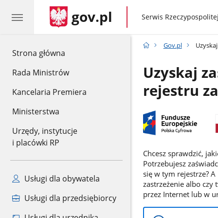
gov.pl
gov.pl
Serwis Rzeczypospolitej
Gov.pl
Uzyskaj
gov.pl
Strona główna
Uzyskaj za
Rada Ministrów
rejestru 
Kancelaria Premiera
Ministerstwa
Urzędy, instytucje
i placówki RP
Chcesz sprawdzić, jak
Potrzebujesz zaświadc
się w tym rejestrze? A
Usługi dla obywatela
zastrzeżenie albo czy 
przez Internet lub w u
Usługi dla przedsiębiorcy
Usługi dla urzędnika