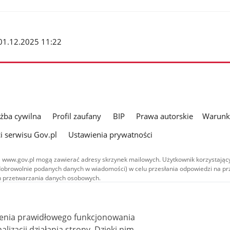
: 01.12.2025 11:22
użba cywilna
Profil zaufany
BIP
Prawa autorskie
Warunki
i serwisu Gov.pl
Ustawienia prywatności
 www.gov.pl mogą zawierać adresy skrzynek mailowych. Użytkownik korzystający
dobrowolnie podanych danych w wiadomości) w celu przesłania odpowiedzi na prz
ach przetwarzania danych osobowych.
we publikowane w serwisie (z wyłączeniem treści audiowizualnych), są
 na licencji typu Creative Commons: uznanie autorstwa - na tych samych
 (CC BY-SA 4.0). Materiały audiowizualne, w tym zdjęcia, materiały audio i wideo
ienia prawidłowego funkcjonowania
ane na licencji typu Creative Commons: uznanie autorstwa użycie niekomercyjne 
ależnych 4.0 (CC BY-NC-ND 4.0), o ile nie jest to stwierdzone inaczej.
i działania strony. Dzięki nim