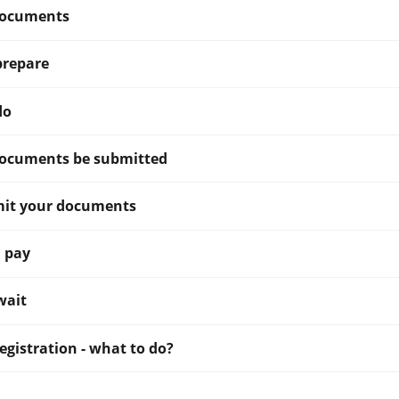
documents
prepare
do
ocuments be submitted
mit your documents
 pay
wait
egistration - what to do?