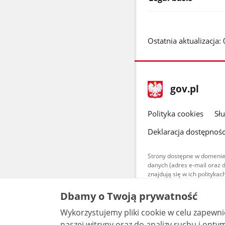
Ostatnia aktualizacja
stopka
Strona
gov.pl
gov.pl
główna
gov.pl
Polityka cookies
Sł
Deklaracja dostępnośc
Strony dostępne w domenie
danych (adres e-mail oraz 
znajdują się w ich polityk
Treści teksto
Dbamy o Twoją prywatność
udostępniane
warunkach 4.0
Wykorzystujemy pliki cookie w celu zapewn
są udostępni
bez utworów z
naszej witryny oraz do analizy ruchu i optymalizacj