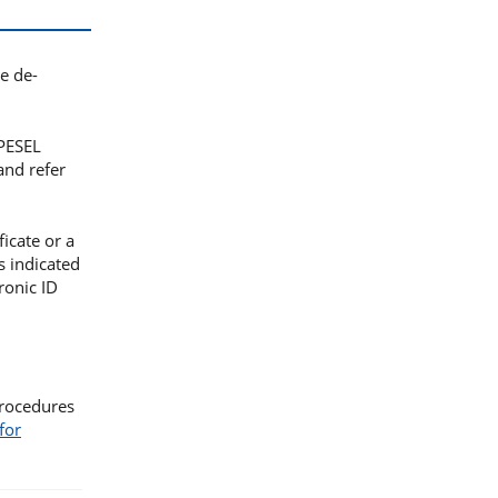
he de-
 PESEL
and refer
ficate or a
s indicated
ronic ID
procedures
for