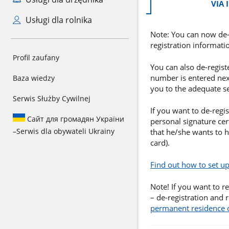
VIA 
Usługi dla rolnika
Note: You can now de-r
registration informati
Profil zaufany
You can also de-regist
number is entered next
Baza wiedzy
you to the adequate se
Serwis Służby Cywilnej
If you want to de-regis
Сайт для громадян України
personal signature cert
–
Serwis dla obywateli Ukrainy
that he/she wants to ho
card).
Find out how to set up
Note! If you want to r
– de-registration and 
permanent residence 