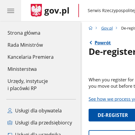
gov.pl
gov.pl
Serwis Rzeczypospolitej
Gov.pl
De-regi
gov.pl
Strona główna
Powrót
Rada Ministrów
De-registe
Kancelaria Premiera
Ministerstwa
When you register for 
Urzędy, instytucje
you move out before thi
i placówki RP
See how we process y
Usługi dla obywatela
DE-REGISTER
Usługi dla przedsiębiorcy
Informacje:
Usługi dla urzędnika