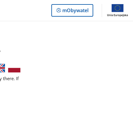
Logowanie
mObywatel
do
panelu
e
 there. If