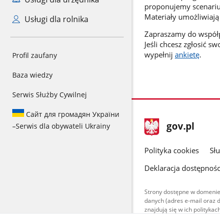
proponujemy scenariu
Materiały umożliwiają
Usługi dla rolnika
Zapraszamy do współp
Jeśli chcesz zgłosić 
wypełnij
ankietę
.
Profil zaufany
Baza wiedzy
Serwis Służby Cywilnej
Сайт для громадян України
stopka
Strona
gov.pl
–
Serwis dla obywateli Ukrainy
gov.pl
główna
gov.pl
Polityka cookies
Sł
Deklaracja dostępnośc
Strony dostępne w domenie
danych (adres e-mail oraz 
znajdują się w ich polityk