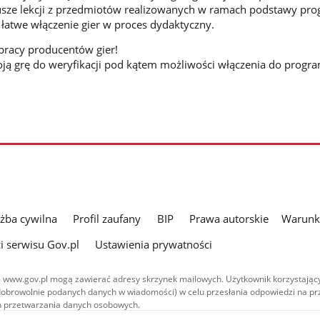
sze lekcji z przedmiotów realizowanych w ramach podstawy pr
 łatwe włączenie gier w proces dydaktyczny.
racy producentów gier!
swoją grę do weryfikacji pod kątem możliwości włączenia do progr
użba cywilna
Profil zaufany
BIP
Prawa autorskie
Warunki
i serwisu Gov.pl
Ustawienia prywatności
 www.gov.pl mogą zawierać adresy skrzynek mailowych. Użytkownik korzystający
dobrowolnie podanych danych w wiadomości) w celu przesłania odpowiedzi na prz
ach przetwarzania danych osobowych.