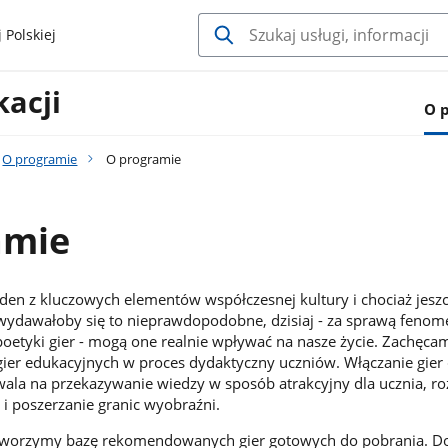
 Polskiej
acji
O 
O programie
O programie
amie
den z kluczowych elementów współczesnej kultury i chociaż jesz
u wydawałoby się to nieprawdopodobne, dzisiaj - za sprawą feno
 poetyki gier - mogą one realnie wpływać na nasze życie. Zachęca
gier edukacyjnych w proces dydaktyczny uczniów. Włączanie gier
ala na przekazywanie wiedzy w sposób atrakcyjny dla ucznia, ro
 i poszerzanie granic wyobraźni.
worzymy bazę rekomendowanych gier gotowych do pobrania. 