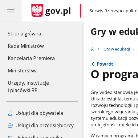
gov.pl
gov.pl
Serwis Rzeczypospolitej
Gry w eduk
gov.pl
Strona główna
Rada Ministrów
Gry w edukacji
Kancelaria Premiera
Powrót
O progr
Ministerstwa
Urzędy, instytucje
i placówki RP
Gry wideo stanowią je
kilkadziesiąt lat tem
rozwoju technologii i
szerokiego włączania 
Usługi dla obywatela
systemu edukacji pozw
umiejętności miękkich
Usługi dla przedsiębiorcy
W ramach programu t
Usługi dla urzędnika