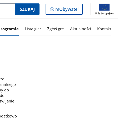
Logowanie
SZUKAJ
mObywatel
do
panelu
programie
Lista gier
Zgłoś grę
Aktualności
Kontakt
cze
menalnego
my do
 do
zwijanie
Dodatkowo