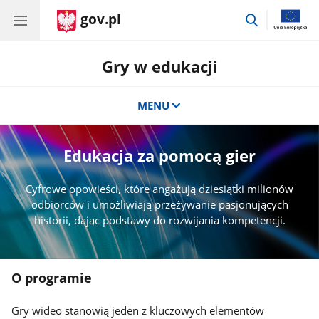
gov.pl
przejdź
do
wyszukiwar
Gry w edukacji
MENU
Edukacja za pomocą gier
Cyfrowe opowieści, które angażują dziesiątki milionów
odbiorców i umożliwiają przeżywanie pasjonujących
historii, dając podstawy do rozwijania kompetencji.
O programie
O
programie
Gry wideo stanowią jeden z kluczowych elementów