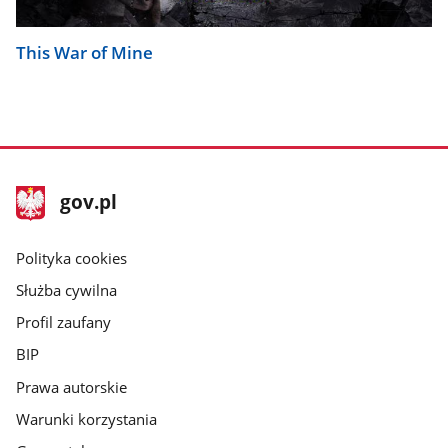
This War of Mine
stopka
Strona
gov.pl
gov.pl
główna
gov.pl
Polityka cookies
Służba cywilna
Profil zaufany
BIP
Prawa autorskie
Warunki korzystania