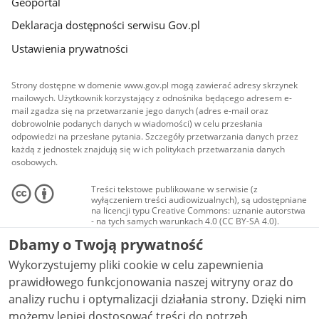
Geoportal
Deklaracja dostępności serwisu Gov.pl
Ustawienia prywatności
Strony dostępne w domenie www.gov.pl mogą zawierać adresy skrzynek
mailowych. Użytkownik korzystający z odnośnika będącego adresem e-
mail zgadza się na przetwarzanie jego danych (adres e-mail oraz
dobrowolnie podanych danych w wiadomości) w celu przesłania
odpowiedzi na przesłane pytania. Szczegóły przetwarzania danych przez
każdą z jednostek znajdują się w ich politykach przetwarzania danych
osobowych.
Treści tekstowe publikowane w serwisie (z
wyłączeniem treści audiowizualnych), są udostępniane
na licencji typu Creative Commons: uznanie autorstwa
- na tych samych warunkach 4.0 (CC BY-SA 4.0).
Materiały audiowizualne, w tym zdjęcia, materiały
Dbamy o Twoją prywatność
audio i wideo, są udostępniane na licencji typu
Creative Commons: uznanie autorstwa użycie
Wykorzystujemy pliki cookie w celu zapewnienia
niekomercyjne - bez utworów zależnych 4.0 (CC BY-
NC-ND 4.0), o ile nie jest to stwierdzone inaczej.
prawidłowego funkcjonowania naszej witryny oraz do
analizy ruchu i optymalizacji działania strony. Dzięki nim
możemy lepiej dostosować treści do potrzeb