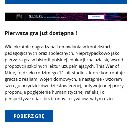
Formularz
Zgłoś
grę
Pierwsza gra już dostępna !
Pierwsza
gra
już
Wielokrotnie nagradzana i omawiania w kontekstach
dostępna
pedagogicznych oraz społecznych. Nieprzypadkowo jako
pierwsza gra w historii polskiej edukacji znalazła się wśród
propozycji szkolnych lektur uzupełniających. This War of
Mine, to dzieło rodzimego 11 bit studios, które konfrontuje
gracza z realiami wojen domowych, a następnie - wzorem
szeregu arcydzieł dwudziestowiecznej, antywojennej prozy -
proponuje pogłębienie humanistycznej refleksji o
perspektywę ofiar: bezbronnych cywilów, w tym dzieci.
Pobierz
POBIERZ GRĘ
grę