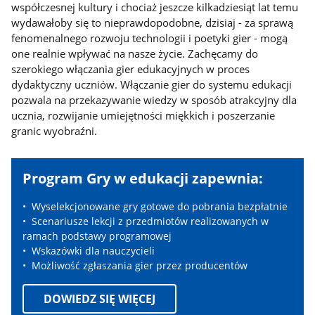
współczesnej kultury i chociaż jeszcze kilkadziesiąt lat temu
wydawałoby się to nieprawdopodobne, dzisiaj - za sprawą
fenomenalnego rozwoju technologii i poetyki gier - mogą
one realnie wpływać na nasze życie. Zachęcamy do
szerokiego włączania gier edukacyjnych w proces
dydaktyczny uczniów. Włączanie gier do systemu edukacji
pozwala na przekazywanie wiedzy w sposób atrakcyjny dla
ucznia, rozwijanie umiejętności miękkich i poszerzanie
granic wyobraźni.
Banner
Program Gry w edukacji zapewnia:
program
Gry
Wyselekcjonowane gry gotowe do pobrania bezpłatnie
w
Scenariusze lekcji z przedmiotów realizowanych w
edukacji
ramach podstawy programowej
Wskazówki dla nauczycieli
Możliwość zgłaszania gier przez producentów
DOWIEDZ SIĘ WIĘCEJ