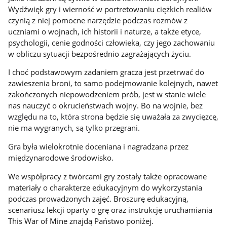
Wydźwięk gry i wierność w portretowaniu ciężkich realiów
czynią z niej pomocne narzędzie podczas rozmów z
uczniami o wojnach, ich historii i naturze, a także etyce,
psychologii, cenie godności człowieka, czy jego zachowaniu
w obliczu sytuacji bezpośrednio zagrażających życiu.
I choć podstawowym zadaniem gracza jest przetrwać do
zawieszenia broni, to samo podejmowanie kolejnych, nawet
zakończonych niepowodzeniem prób, jest w stanie wiele
nas nauczyć o okrucieństwach wojny. Bo na wojnie,
bez
względu na to, która strona będzie się uważała za zwycięzcę,
nie ma wygranych, są tylko przegrani.
Gra była wielokrotnie doceniana i nagradzana przez
międzynarodowe środowisko.
We współpracy z twórcami gry zostały także opracowane
materiały o charakterze edukacyjnym do wykorzystania
podczas prowadzonych zajęć. Broszurę edukacyjną,
scenariusz lekcji oparty o grę oraz instrukcję uruchamiania
This War of Mine znajdą Państwo poniżej.