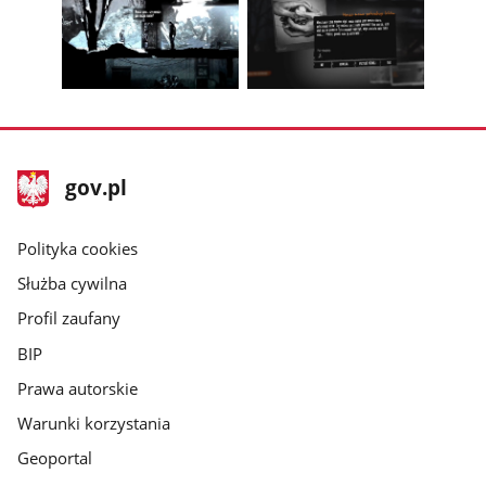
1
2
poprzednie
nest
z
z
zdjęcia
zdjęc
galerii.
galerii.
Pokaż
Pokaż
zdjęcie
zdjęcie
3
4
z
z
stopka
Strona
gov.pl
galerii.
galerii.
gov.pl
główna
gov.pl
Polityka cookies
Służba cywilna
Profil zaufany
BIP
Prawa autorskie
Warunki korzystania
Geoportal