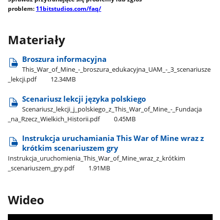
problem:
11bitstudios.com/faq/
Materiały
Broszura informacyjna
This​_War​_of​_Mine​_-​_broszura​_edukacyjna​_UAM​_-​_3​_scenariusze​
_lekcji.pdf
12.34MB
Scenariusz lekcji języka polskiego
Scenariusz​_lekcji​_j​_polskiego​_z​_This​_War​_of​_Mine​_-​_Fundacja​
_na​_Rzecz​_Wielkich​_Historii.pdf
0.45MB
Instrukcja uruchamiania This War of Mine wraz z
krótkim scenariuszem gry
Instrukcja​_uruchomienia​_This​_War​_of​_Mine​_wraz​_z​_krótkim​
_scenariuszem​_gry.pdf
1.91MB
Wideo