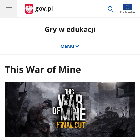
gov.pl
przejdź
do
wyszukiwar
Gry w edukacji
MENU
This War of Mine