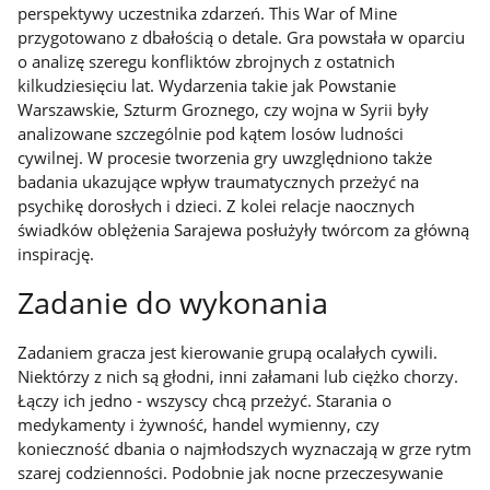
perspektywy uczestnika zdarzeń.
This War of Mine
przygotowano z dbałością o detale. Gra powstała w oparciu
o analizę szeregu konfliktów zbrojnych z ostatnich
kilkudziesięciu lat. Wydarzenia takie jak Powstanie
Warszawskie, Szturm Groznego, czy wojna w Syrii były
analizowane szczególnie pod kątem losów ludności
cywilnej. W procesie tworzenia gry uwzględniono także
badania ukazujące wpływ traumatycznych przeżyć na
psychikę dorosłych i dzieci. Z kolei relacje naocznych
świadków oblężenia Sarajewa posłużyły twórcom za główną
inspirację.
Zadanie do wykonania
Zadaniem gracza jest kierowanie grupą ocalałych cywili.
Niektórzy z nich są głodni, inni załamani lub ciężko chorzy.
Łączy ich jedno - wszyscy chcą przeżyć. Starania o
medykamenty i żywność, handel wymienny, czy
konieczność dbania o najmłodszych wyznaczają w grze rytm
szarej codzienności. Podobnie jak nocne przeczesywanie