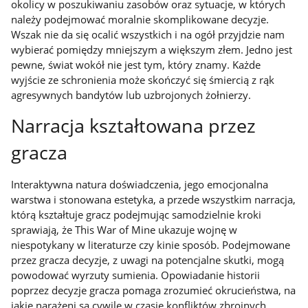
okolicy w poszukiwaniu zasobów oraz sytuacje, w których
należy podejmować moralnie skomplikowane decyzje.
Wszak nie da się ocalić wszystkich i na ogół przyjdzie nam
wybierać pomiędzy mniejszym a większym złem. Jedno jest
pewne, świat wokół nie jest tym, który znamy. Każde
wyjście ze schronienia może skończyć się śmiercią z rąk
agresywnych bandytów lub uzbrojonych żołnierzy.
Narracja kształtowana przez
gracza
Interaktywna natura doświadczenia, jego emocjonalna
warstwa i stonowana estetyka, a przede wszystkim narracja,
którą kształtuje gracz podejmując samodzielnie kroki
sprawiają, że
This War of Mine
ukazuje wojnę w
niespotykany w literaturze czy kinie sposób. Podejmowane
przez gracza decyzje, z uwagi na potencjalne skutki, mogą
powodować wyrzuty sumienia. Opowiadanie historii
poprzez decyzje gracza pomaga zrozumieć okrucieństwa, na
jakie narażeni są cywile w czasie konfliktów zbrojnych.