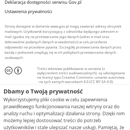
Deklaracja dostępności serwisu Gov.pl
Ustawienia prywatności
Strony dostępne w domenie www.gov.pl mogą zawierać adresy skrzynek
mailowych. Użytkownik korzystający z odnośnika będącego adresem e-
mail zgadza się na przetwarzanie jego danych (adres e-mail oraz
dobrowolnie podanych danych w wiadomości) w celu przesłania
odpowiedzi na przesłane pytania. Szczegóły przetwarzania danych przez
każdą z jednostek znajdują się w ich politykach przetwarzania danych
osobowych.
Treści tekstowe publikowane w serwisie (z
wyłączeniem treści audiowizualnych), są udostępniane
na licencji typu Creative Commons: uznanie autorstwa
- na tych samych warunkach 4.0 (CC BY-SA 4.0).
Materiały audiowizualne, w tym zdjęcia, materiały
Dbamy o Twoją prywatność
audio i wideo, są udostępniane na licencji typu
Creative Commons: uznanie autorstwa użycie
Wykorzystujemy pliki cookie w celu zapewnienia
niekomercyjne - bez utworów zależnych 4.0 (CC BY-
NC-ND 4.0), o ile nie jest to stwierdzone inaczej.
prawidłowego funkcjonowania naszej witryny oraz do
analizy ruchu i optymalizacji działania strony. Dzięki nim
możemy lepiej dostosować treści do potrzeb
użytkowników i stale ulepszać nasze usługi. Pamiętaj, że