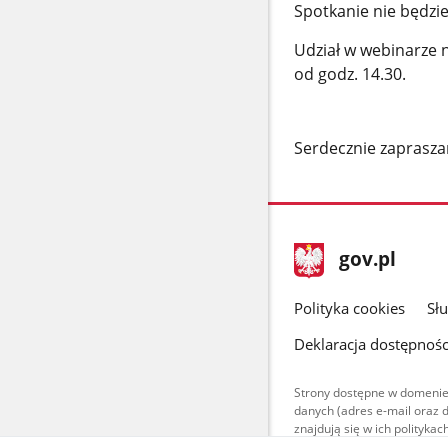
Spotkanie nie będzi
Udział w webinarze 
od godz. 14.30.
Serdecznie zaprasz
stopka
Strona
gov.pl
gov.pl
główna
gov.pl
Polityka cookies
Sł
Deklaracja dostępnośc
Strony dostępne w domenie
danych (adres e-mail oraz 
znajdują się w ich polityk