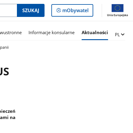
Logowanie
SZUKAJ
mObywatel
do
panelu
dwustronne
Informacje konsularne
Aktualności
Zmień ję
PL
panii
US
pieczeń
kami na