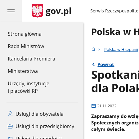
gov.pl
gov.pl
Serwis Rzeczypospolitej
Polska w H
gov.pl
Strona główna
Rada Ministrów
Polska w Hiszpanii
Kancelaria Premiera
Powrót
Spotkani
Ministerstwa
dla Pola
Urzędy, instytucje
i placówki RP
21.11.2022
Usługi dla obywatela
Zapraszamy do wzięc
Społecznych organi
Usługi dla przedsiębiorcy
całym świecie.
Usługi dla urzędnika