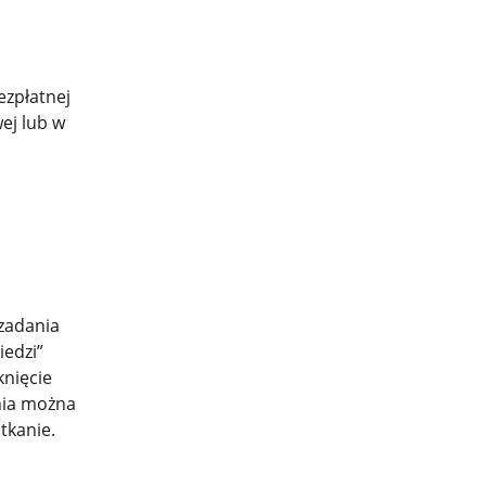
ezpłatnej
ej lub w
zadania
iedzi”
knięcie
nia można
tkanie.