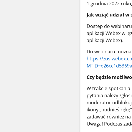
1 grudnia 2022 roku,
Jak wziąć udział w
Dostęp do webinaru 
aplikacji Webex w ję
aplikacji Webex).
Do webinaru można be
https://zus.webex.c
MTID=e26cc1d5369a
Czy będzie możliwo
W trakcie spotkania
pytania należy zgłosi
moderator odblokuje
ikony „podnieś rękę
zadawać również na 
Uwaga! Podczas zada