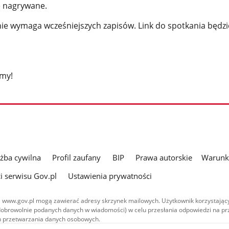
e nagrywane.
nie wymaga wcześniejszych zapisów. Link do spotkania będz
amy!
użba cywilna
Profil zaufany
BIP
Prawa autorskie
Warunki
i serwisu Gov.pl
Ustawienia prywatności
 www.gov.pl mogą zawierać adresy skrzynek mailowych. Użytkownik korzystający
dobrowolnie podanych danych w wiadomości) w celu przesłania odpowiedzi na prz
ach przetwarzania danych osobowych.