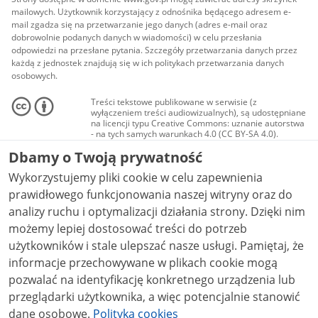
mailowych. Użytkownik korzystający z odnośnika będącego adresem e-
mail zgadza się na przetwarzanie jego danych (adres e-mail oraz
dobrowolnie podanych danych w wiadomości) w celu przesłania
odpowiedzi na przesłane pytania. Szczegóły przetwarzania danych przez
każdą z jednostek znajdują się w ich politykach przetwarzania danych
osobowych.
Treści tekstowe publikowane w serwisie (z
wyłączeniem treści audiowizualnych), są udostępniane
na licencji typu Creative Commons: uznanie autorstwa
- na tych samych warunkach 4.0 (CC BY-SA 4.0).
Materiały audiowizualne, w tym zdjęcia, materiały
Dbamy o Twoją prywatność
audio i wideo, są udostępniane na licencji typu
Creative Commons: uznanie autorstwa użycie
Wykorzystujemy pliki cookie w celu zapewnienia
niekomercyjne - bez utworów zależnych 4.0 (CC BY-
NC-ND 4.0), o ile nie jest to stwierdzone inaczej.
prawidłowego funkcjonowania naszej witryny oraz do
analizy ruchu i optymalizacji działania strony. Dzięki nim
możemy lepiej dostosować treści do potrzeb
użytkowników i stale ulepszać nasze usługi. Pamiętaj, że
informacje przechowywane w plikach cookie mogą
pozwalać na identyfikację konkretnego urządzenia lub
przeglądarki użytkownika, a więc potencjalnie stanowić
dane osobowe.
Polityka cookies