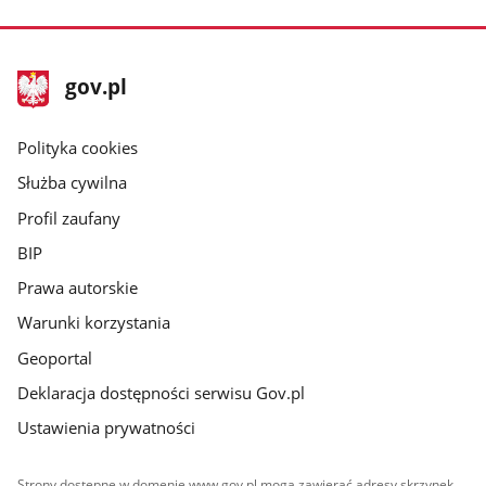
stopka
Strona
gov.pl
gov.pl
główna
gov.pl
Polityka cookies
Służba cywilna
Profil zaufany
BIP
Prawa autorskie
Warunki korzystania
Geoportal
Deklaracja dostępności serwisu Gov.pl
Ustawienia prywatności
Strony dostępne w domenie www.gov.pl mogą zawierać adresy skrzynek