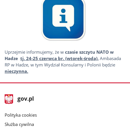
Uprzejmie informujemy, że w
czasie szczytu NATO w
Hadze
tj. 24-25 czerwca br. (wtorek-środa)
,
Ambasada
RP w Hadze, w tym
Wydział Konsularny i Polonii będzie
nieczynna.
stopka
Strona
gov.pl
gov.pl
główna
gov.pl
Polityka cookies
Służba cywilna