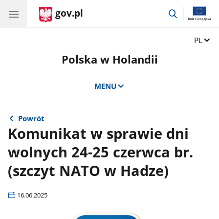
gov.pl
przejdź
do
wyszukiwar
Zmień 
PL
Polska w Holandii
MENU
Powrót
Komunikat w sprawie dni
wolnych 24-25 czerwca br.
(szczyt NATO w Hadze)
16.06.2025