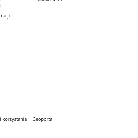
e
racji
 korzystania
Geoportal