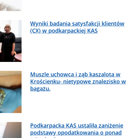
Wyniki badania satysfakcji klientów
(CX) w podkarpackiej KAS
Muszle uchowca i ząb kaszalota w
Krościenku- nietypowe znalezisko w
bagażu.
Podkarpacka KAS ustaliła zaniżenie
podstawy opodatkowania o ponad