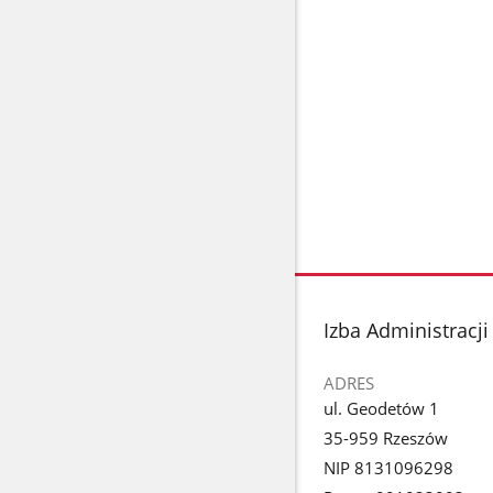
stopka
Izba Administracj
ADRES
ul. Geodetów 1
35-959 Rzeszów
NIP 8131096298