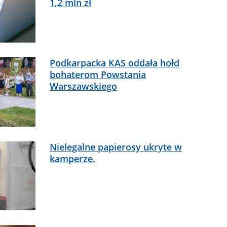
1,2 mln zł
Podkarpacka KAS oddała hołd
bohaterom Powstania
Warszawskiego
Nielegalne papierosy ukryte w
kamperze.