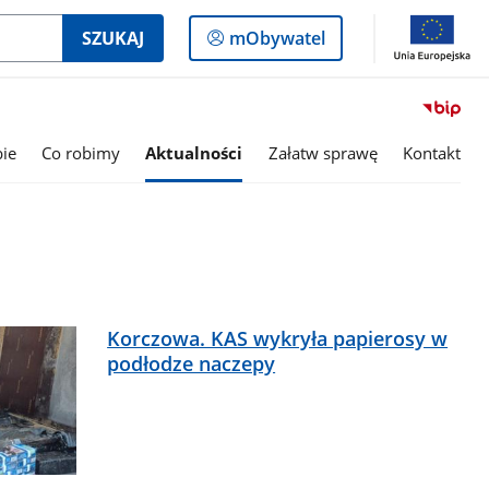
Logowanie
SZUKAJ
mObywatel
do
panelu
bie
Co robimy
Aktualności
Załatw sprawę
Kontakt
Korczowa. KAS wykryła papierosy w
podłodze naczepy