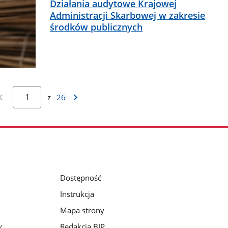
Działania audytowe Krajowej
Administracji Skarbowej w zakresie
środków publicznych
z
26
Dostępność
Instrukcja
Mapa strony
y
Redakcja BIP