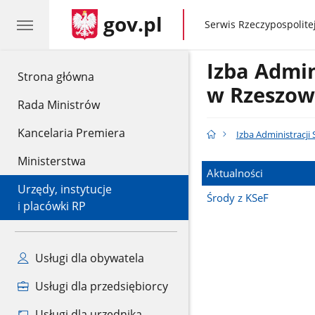
gov.pl
gov.pl
Serwis Rzeczypospolitej
Izba Admin
gov.pl
Strona główna
w Rzeszow
Rada Ministrów
Kancelaria Premiera
Izba Administracji
Ministerstwa
Aktualności
Urzędy, instytucje
Środy z KSeF
i placówki RP
Usługi dla obywatela
Usługi dla przedsiębiorcy
Usługi dla urzędnika