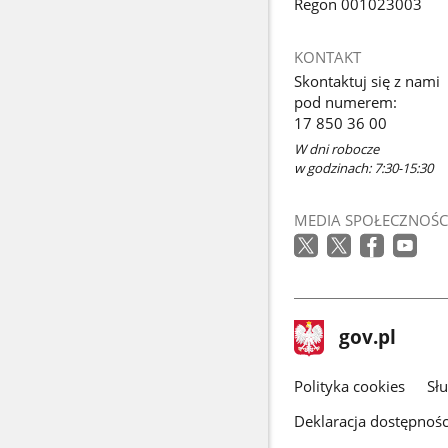
Regon 001023003
KONTAKT
Skontaktuj się z nami
pod numerem:
17 850 36 00
W dni robocze
w godzinach: 7:30-15:30
MEDIA SPOŁECZNOŚC
stopka
Strona
gov.pl
gov.pl
główna
gov.pl
Polityka cookies
Sł
Deklaracja dostępnośc