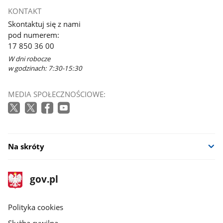
KONTAKT
Skontaktuj się z nami
pod numerem:
17 850 36 00
W dni robocze
w godzinach: 7:30-15:30
MEDIA SPOŁECZNOŚCIOWE:
Na skróty
stopka
Strona
gov.pl
gov.pl
główna
gov.pl
Polityka cookies