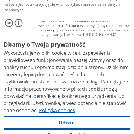
każdą z jednostek znajdują się w ich politykach przetwarzania danych
osobowych.
Treści tekstowe publikowane w serwisie (z
wyłączeniem treści audiowizualnych), są udostępniane
na licencji typu Creative Commons: uznanie autorstwa
- na tych samych warunkach 4.0 (CC BY-SA 4.0).
Materiały audiowizualne, w tym zdjęcia, materiały
Dbamy o Twoją prywatność
audio i wideo, są udostępniane na licencji typu
Creative Commons: uznanie autorstwa użycie
Wykorzystujemy pliki cookie w celu zapewnienia
niekomercyjne - bez utworów zależnych 4.0 (CC BY-
NC-ND 4.0), o ile nie jest to stwierdzone inaczej.
prawidłowego funkcjonowania naszej witryny oraz do
analizy ruchu i optymalizacji działania strony. Dzięki nim
możemy lepiej dostosować treści do potrzeb
użytkowników i stale ulepszać nasze usługi. Pamiętaj, że
informacje przechowywane w plikach cookie mogą
pozwalać na identyfikację konkretnego urządzenia lub
przeglądarki użytkownika, a więc potencjalnie stanowić
dane osobowe.
Polityka cookies
Odrzuć