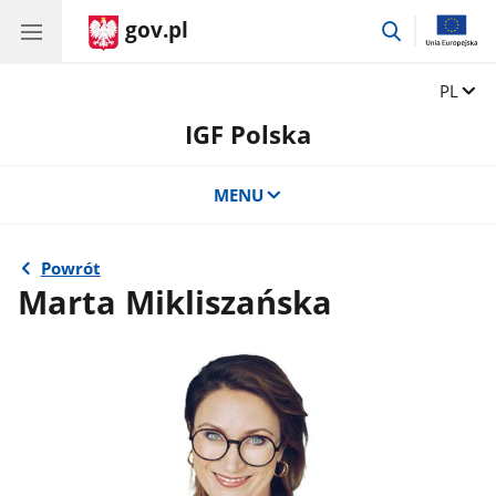
gov.pl
przejdź
do
wyszukiwar
Zmień 
PL
IGF Polska
MENU
Powrót
Marta Mikliszańska