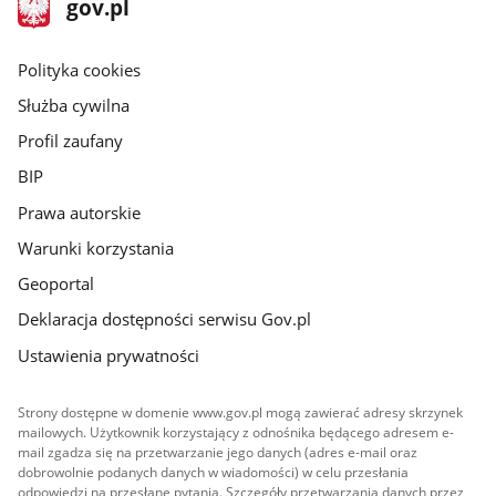
Strona
gov.pl
gov.pl
główna
gov.pl
Polityka cookies
Służba cywilna
Profil zaufany
BIP
Prawa autorskie
Warunki korzystania
Geoportal
Deklaracja dostępności serwisu Gov.pl
Ustawienia prywatności
Strony dostępne w domenie www.gov.pl mogą zawierać adresy skrzynek
mailowych. Użytkownik korzystający z odnośnika będącego adresem e-
mail zgadza się na przetwarzanie jego danych (adres e-mail oraz
dobrowolnie podanych danych w wiadomości) w celu przesłania
odpowiedzi na przesłane pytania. Szczegóły przetwarzania danych przez