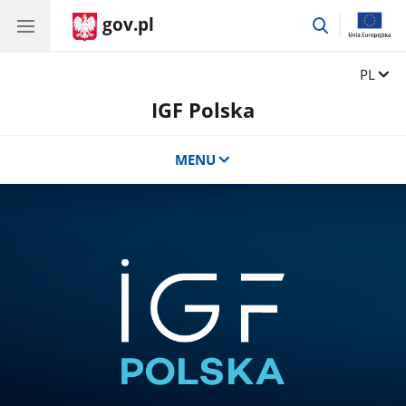
gov.pl
przejdź
do
wyszukiwar
Zmień 
PL
IGF Polska
MENU