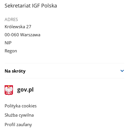
stopka
Sekretariat IGF Polska
ADRES
Królewska 27
00-060 Warszawa
NIP
Regon
Na skróty
stopka
Strona
gov.pl
gov.pl
główna
gov.pl
Polityka cookies
Służba cywilna
Profil zaufany