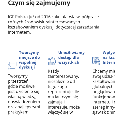
Czym się zajmujemy
IGF Polska już od 2016 roku ułatwia współpracę
różnych środowisk zainteresowanych
kształtowaniem dyskusji dotyczącej zarządzania
internetem.
Tworzymy
Umożliwiamy
Wpły
miejsce do
dostęp dla
na ksz
wspólnej
wszystkich
Inter
dyskusji
Każdy
Chcemy mi
Tworzymy
zainteresowany,
swój udział
przestrzeń,
niezależnie od
kształtowan
gdzie możliwe
tego kogo
globalnych
jest dzielenie się
reprezentuje, ile
poglądów n
własną wiedzą,
ma lat, czym się
funkcjonow
doświadczeniem
zajmuje i
Internetu i 
oraz najlepszymi
interesuje, może
szereg inny
praktykami.
włączyć się w
zjawisk z n