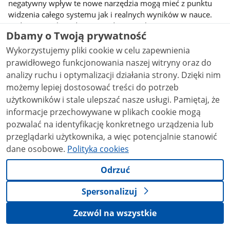
negatywny wpływ te nowe narzędzia mogą mieć z punktu
widzenia całego systemu jak i realnych wyników w nauce.
Podczas panelu zadamy przede wszystkim pytanie czy nowe
Dbamy o Twoją prywatność
technologie są pójściem na skróty dla uczniów czy jednak
szansą na stworzenie coraz to ciekawszych projektów i
Wykorzystujemy pliki cookie w celu zapewnienia
wprowadzenia nauczania na bardziej zaawansowany
prawidłowego funkcjonowania naszej witryny oraz do
poziom. Skonfrontujemy portale z pomocami dla uczniów i
analizy ruchu i optymalizacji działania strony. Dzięki nim
studentów z produktami zapytań do inteligentnych
możemy lepiej dostosować treści do potrzeb
asystentów. Dodatkowo przedstawimy wpływ rozwiązań, w
użytkowników i stale ulepszać nasze usługi. Pamiętaj, że
których Polska jest pionierem na skalę europejską -
informacje przechowywane w plikach cookie mogą
Mlegitymację w ramach Mobywatela czy OSE. Panel będzie
pozwalać na identyfikację konkretnego urządzenia lub
połączeniem eksperckiej wiedzy z trendami social mediów i
przeglądarki użytkownika, a więc potencjalnie stanowić
ich wpływem na naszą codzienność.
dane osobowe.
Polityka cookies
Odrzuć
Prelegenci:
Spersonalizuj
-
Paweł Urzenitzok
, Członek Zarządu Youth Cyber Science
Zezwól na wszystkie
-
Martyna Łuszczek
, Asystentka polityczna Ministra
Cyfryzacji Janusza Cieszyńskiego