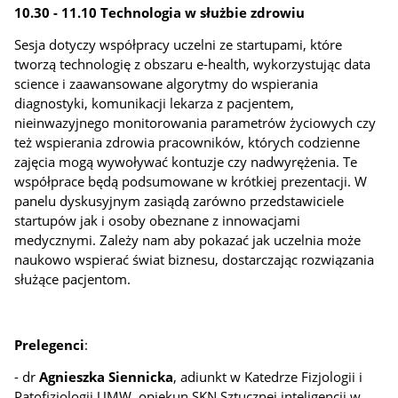
10.30 - 11.10 Technologia w służbie zdrowiu
Sesja dotyczy współpracy uczelni ze startupami, które
tworzą technologię z obszaru e-health, wykorzystując data
science i zaawansowane algorytmy do wspierania
diagnostyki, komunikacji lekarza z pacjentem,
nieinwazyjnego monitorowania parametrów życiowych czy
też wspierania zdrowia pracowników, których codzienne
zajęcia mogą wywoływać kontuzje czy nadwyrężenia. Te
współprace będą podsumowane w krótkiej prezentacji. W
panelu dyskusyjnym zasiądą zarówno przedstawiciele
startupów jak i osoby obeznane z innowacjami
medycznymi. Zależy nam aby pokazać jak uczelnia może
naukowo wspierać świat biznesu, dostarczając rozwiązania
służące pacjentom.
Prelegenci
:
- dr
Agnieszka Siennicka
, adiunkt w Katedrze Fizjologii i
Patofizjologii UMW, opiekun SKN Sztucznej inteligencji w