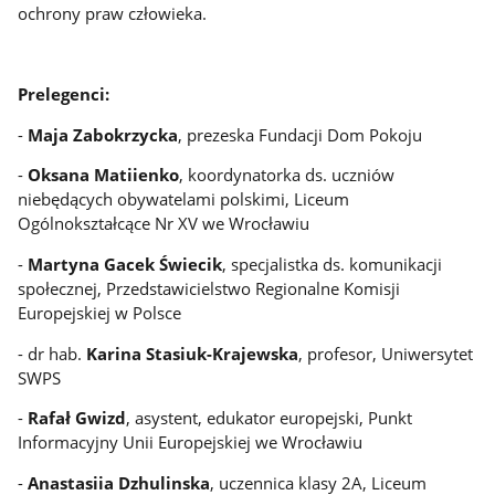
ochrony praw człowieka.
Prelegenci:
-
Maja Zabokrzycka
, prezeska Fundacji Dom Pokoju
-
Oksana Matiienko
, koordynatorka ds. uczniów
niebędących obywatelami polskimi, Liceum
Ogólnokształcące Nr XV we Wrocławiu
-
Martyna Gacek Świecik
, specjalistka ds. komunikacji
społecznej, Przedstawicielstwo Regionalne Komisji
Europejskiej w Polsce
- dr hab.
Karina Stasiuk-Krajewska
, profesor, Uniwersytet
SWPS
-
Rafał Gwizd
, asystent, edukator europejski, Punkt
Informacyjny Unii Europejskiej we Wrocławiu
-
Anastasiia Dzhulinska
, uczennica klasy 2A, Liceum