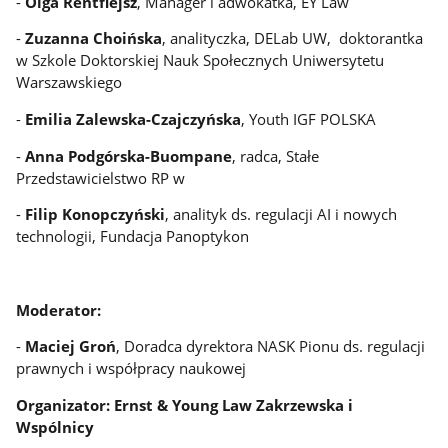
-
Olga Rentflejsz
, Manager i adwokatka, EY Law
-
Zuzanna Choińska
, analityczka, DELab UW, doktorantka
w Szkole Doktorskiej Nauk Społecznych Uniwersytetu
Warszawskiego
-
Emilia Zalewska-Czajczyńska
, Youth IGF POLSKA
-
Anna Podgórska-Buompane
, radca, Stałe
Przedstawicielstwo RP w
-
Filip Konopczyński
, analityk ds. regulacji AI i nowych
technologii, Fundacja Panoptykon
Moderator:
-
Maciej Groń
, Doradca dyrektora NASK Pionu ds. regulacji
prawnych i współpracy naukowej
Organizator: Ernst & Young Law Zakrzewska i
Wspólnicy