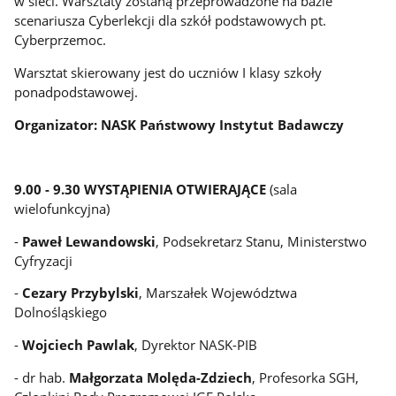
w sieci. Warsztaty zostaną przeprowadzone na bazie
scenariusza Cyberlekcji dla szkół podstawowych pt.
Cyberprzemoc.
Warsztat skierowany jest do uczniów I klasy szkoły
ponadpodstawowej.
Organizator: NASK Państwowy Instytut Badawczy
9.00 - 9.30 WYSTĄPIENIA OTWIERAJĄCE
(sala
wielofunkcyjna)
-
Paweł Lewandowski
, Podsekretarz Stanu, Ministerstwo
Cyfryzacji
-
Cezary Przybylski
, Marszałek Województwa
Dolnośląskiego
-
Wojciech Pawlak
, Dyrektor NASK-PIB
- dr hab.
Małgorzata Molęda-Zdziech
, Profesorka SGH,