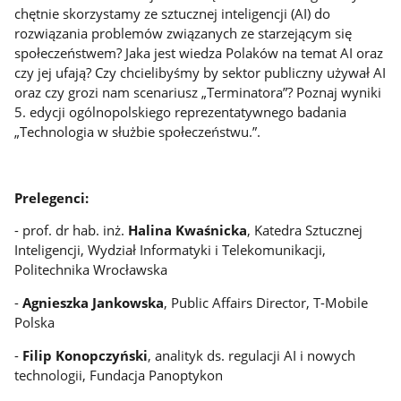
chętnie skorzystamy ze sztucznej inteligencji (AI) do
rozwiązania problemów związanych ze starzejącym się
społeczeństwem? Jaka jest wiedza Polaków na temat AI oraz
czy jej ufają? Czy chcielibyśmy by sektor publiczny używał AI
oraz czy grozi nam scenariusz „Terminatora”? Poznaj wyniki
5. edycji ogólnopolskiego reprezentatywnego badania
„Technologia w służbie społeczeństwu.”.
Prelegenci:
- prof. dr hab. inż.
Halina Kwaśnicka
, Katedra Sztucznej
Inteligencji, Wydział Informatyki i Telekomunikacji,
Politechnika Wrocławska
-
Agnieszka Jankowska
, Public Affairs Director, T-Mobile
Polska
-
Filip Konopczyński
, analityk ds. regulacji AI i nowych
technologii, Fundacja Panoptykon