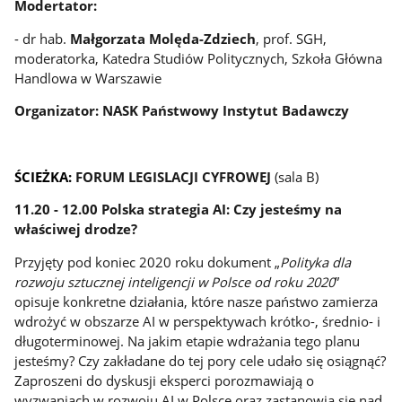
Modertator:
- dr hab.
Małgorzata Molęda-Zdziech
, prof. SGH,
moderatorka, Katedra Studiów Politycznych, Szkoła Główna
Handlowa w Warszawie
Organizator: NASK Państwowy Instytut Badawczy
ŚCIEŻKA:
FORUM LEGISLACJI CYFROWEJ
(sala B)
11.20 - 12.00 Polska strategia AI: Czy jesteśmy na
właściwej drodze?
Przyjęty pod koniec 2020 roku dokument „
Polityka dla
rozwoju sztucznej inteligencji w Polsce od roku 2020
”
opisuje konkretne działania, które nasze państwo zamierza
wdrożyć w obszarze AI w perspektywach krótko-, średnio- i
długoterminowej. Na jakim etapie wdrażania tego planu
jesteśmy? Czy zakładane do tej pory cele udało się osiągnąć?
Zaproszeni do dyskusji eksperci porozmawiają o
wyzwaniach w rozwoju AI w Polsce oraz zastanowią się nad