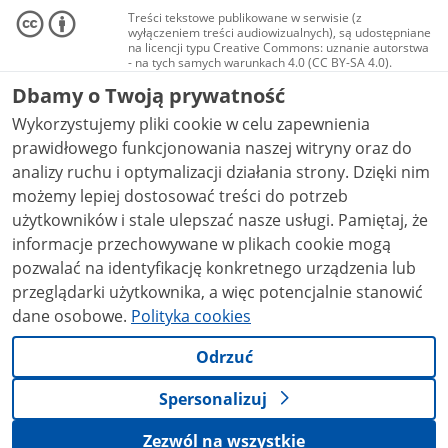
Treści tekstowe publikowane w serwisie (z
wyłączeniem treści audiowizualnych), są udostępniane
na licencji typu Creative Commons: uznanie autorstwa
- na tych samych warunkach 4.0 (CC BY-SA 4.0).
Materiały audiowizualne, w tym zdjęcia, materiały
Dbamy o Twoją prywatność
audio i wideo, są udostępniane na licencji typu
Creative Commons: uznanie autorstwa użycie
Wykorzystujemy pliki cookie w celu zapewnienia
niekomercyjne - bez utworów zależnych 4.0 (CC BY-
NC-ND 4.0), o ile nie jest to stwierdzone inaczej.
prawidłowego funkcjonowania naszej witryny oraz do
analizy ruchu i optymalizacji działania strony. Dzięki nim
możemy lepiej dostosować treści do potrzeb
użytkowników i stale ulepszać nasze usługi. Pamiętaj, że
informacje przechowywane w plikach cookie mogą
pozwalać na identyfikację konkretnego urządzenia lub
przeglądarki użytkownika, a więc potencjalnie stanowić
dane osobowe.
Polityka cookies
Odrzuć
Spersonalizuj
Zezwól na wszystkie