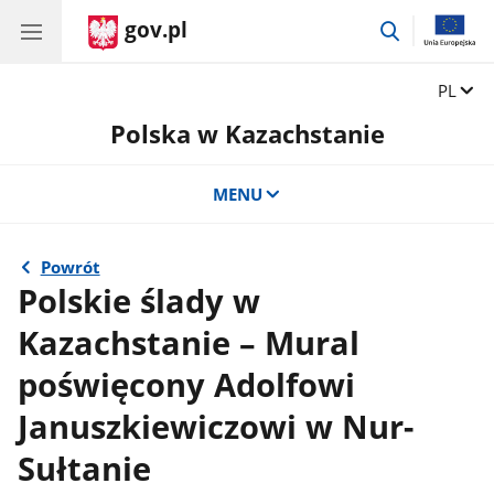
gov.pl
przejdź
do
wyszukiwar
Zmień 
PL
Polska w Kazachstanie
MENU
Powrót
Polskie ślady w
Kazachstanie – Mural
poświęcony Adolfowi
Januszkiewiczowi w Nur-
Sułtanie