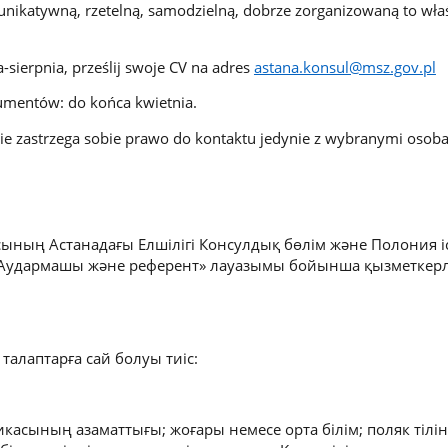
munikatywną, rzetelną, samodzielną, dobrze zorganizowaną to wła
a-sierpnia, prześlij swoje CV na adres
astana.konsul@msz.gov.pl
umentów: do końca kwietnia.
e zastrzega sobie prawo do kontaktu jedynie z wybranymi osob
ының Астанадағы Елшілігі Консулдық бөлім және Полония іс
 «Аудармашы және референт» лауазымы бойынша қызметкерл
талаптарға сай болуы тиіс:
икасының азаматтығы; жоғары немесе орта білім; поляк тілі