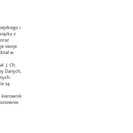
ejskiego i
wiązku z
oraz
je swoje
dział w
. J. Ch.
ny Danych,
anych:
ie są
 kierownik
 ponownie