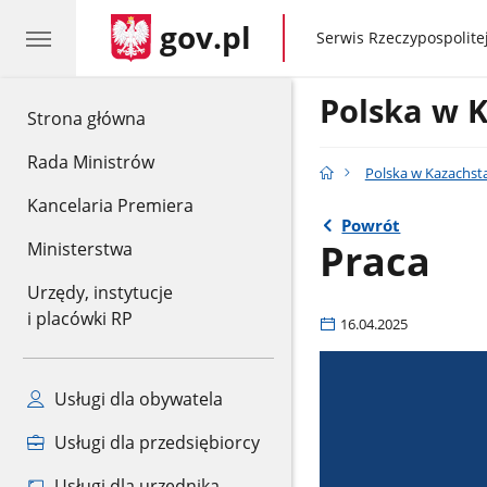
gov.pl
gov.pl
Serwis Rzeczypospolitej
Polska w 
gov.pl
Strona główna
Rada Ministrów
Polska w Kazachst
Kancelaria Premiera
Powrót
Praca
Ministerstwa
Urzędy, instytucje
i placówki RP
16.04.2025
Usługi dla obywatela
Usługi dla przedsiębiorcy
Usługi dla urzędnika