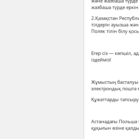
және жазбаша түрде 
жазбаша түрде еркі
2.Қазақстан Республ
тілдерін ауызша жән
Поляк тілін білу қ
Егер сіз — көпшіл, а
іздейміз!
Жұмыстың басталуы 
электрондық пошта 
Құжаттарды тапсыру 
Астанадағы Польша 
құқығын өзіне қалд