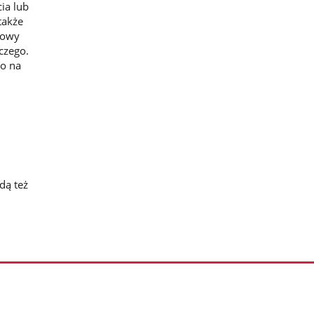
ia lub
także
towy
czego.
go na
dą też