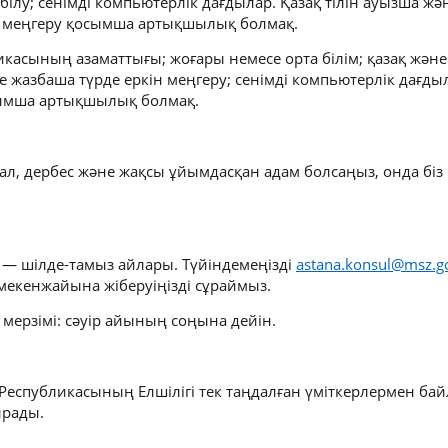
білу; сенімді компьютерлік дағдылар. Қазақ тілін ауызша жә
н меңгеру қосымша артықшылық болмақ.
икасының азаматтығы; жоғары немесе орта білім; қазақ жән
е жазбаша түрде еркін меңгеру; сенімді компьютерлік дағды
осымша артықшылық болмақ.
дал, дербес және жақсы ұйымдасқан адам болсаңыз, онда біз с
— шілде-тамыз айлары. Түйіндемеңізді
astana.konsul@msz.go
мекенжайына жіберуіңізді сұраймыз.
мерзімі: сәуір айының соңына дейін.
Республикасының Елшілігі тек таңдалған үміткерлермен ба
ырады.