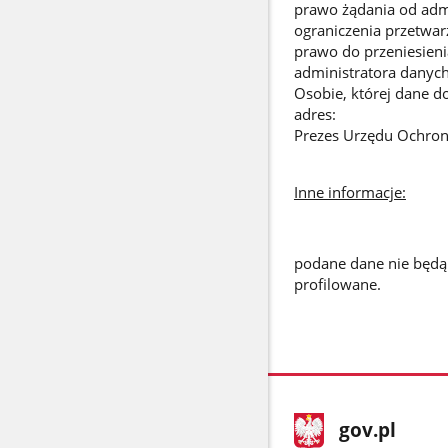
prawo żądania od admi
ograniczenia przetwar
prawo do przeniesieni
administratora danych
Osobie, której dane d
adres:
Prezes Urzędu Ochron
Inne informacje:
podane dane nie będą
profilowane.
stopka
Strona
gov.pl
gov.pl