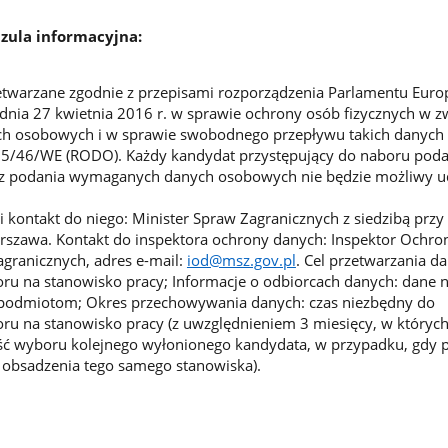
zula informacyjna:
twarzane zgodnie z przepisami rozporządzenia Parlamentu Europ
dnia 27 kwietnia 2016 r. w sprawie ochrony osób fizycznych w z
h osobowych i w sprawie swobodnego przepływu takich danych 
95/46/WE (RODO). Każdy kandydat przystępujący do naboru poda
z podania wymaganych danych osobowych nie będzie możliwy u
 kontakt do niego: Minister Spraw Zagranicznych z siedzibą przy al
rszawa. Kontakt do inspektora ochrony danych: Inspektor Ochro
granicznych, adres e-mail:
iod@msz.gov.pl
. Cel przetwarzania d
u na stanowisko pracy; Informacje o odbiorcach danych: dane n
podmiotom; Okres przechowywania danych: czas niezbędny do
ru na stanowisko pracy (z uwzględnieniem 3 miesięcy, w których
ć wyboru kolejnego wyłonionego kandydata, w przypadku, gdy
ć obsadzenia tego samego stanowiska).