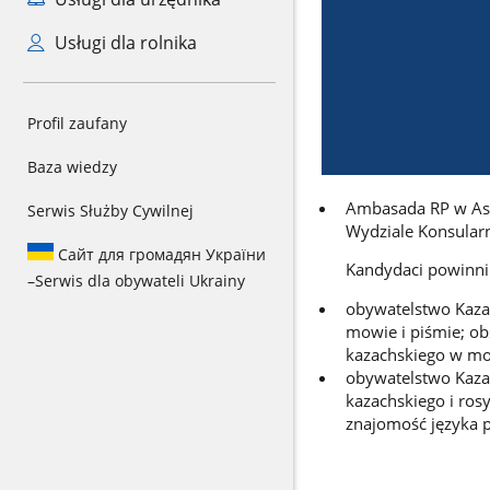
Usługi dla rolnika
Profil zaufany
Baza wiedzy
Ambasada RP w Ast
Serwis Służby Cywilnej
Wydziale Konsularn
Сайт для громадян України
Kandydaci powinni 
–
Serwis dla obywateli Ukrainy
obywatelstwo Kazac
mowie i piśmie; o
kazachskiego w mow
obywatelstwo Kazac
kazachskiego i ro
znajomość języka p