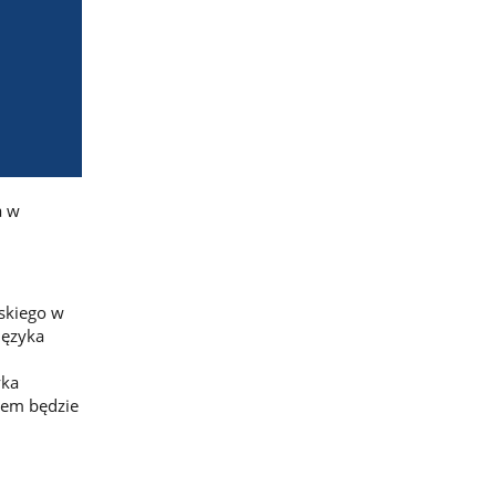
a w
skiego w
języka
yka
tem będzie