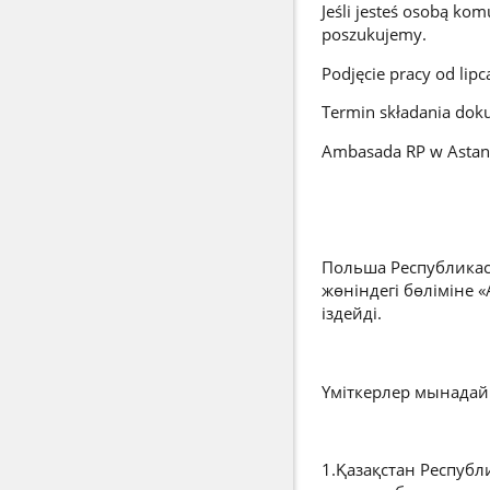
Jeśli jesteś osobą ko
poszukujemy.
Podjęcie pracy od lipc
Termin składania dok
Ambasada RP w Astani
Польша Республикас
жөніндегі бөліміне
іздейді.
Үміткерлер мынадай 
1.Қазақстан Республ