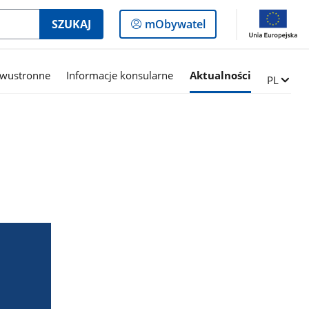
Logowanie
SZUKAJ
mObywatel
do
panelu
dwustronne
Informacje konsularne
Aktualności
Zmień ję
PL