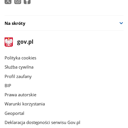
Na skróty
stopka
Strona
gov.pl
gov.pl
główna
gov.pl
Polityka cookies
Służba cywilna
Profil zaufany
BIP
Prawa autorskie
Warunki korzystania
Geoportal
Deklaracja dostępności serwisu Gov.pl