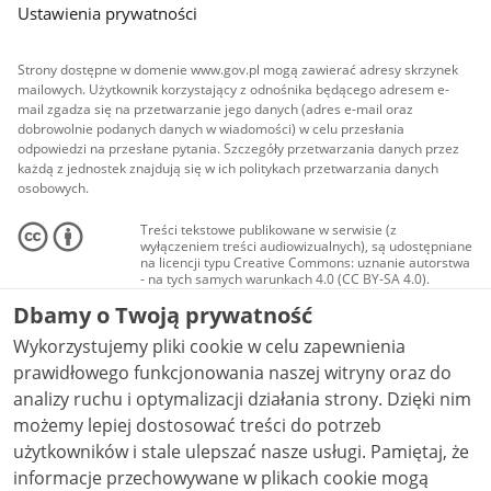
Ustawienia prywatności
Strony dostępne w domenie www.gov.pl mogą zawierać adresy skrzynek
mailowych. Użytkownik korzystający z odnośnika będącego adresem e-
mail zgadza się na przetwarzanie jego danych (adres e-mail oraz
dobrowolnie podanych danych w wiadomości) w celu przesłania
odpowiedzi na przesłane pytania. Szczegóły przetwarzania danych przez
każdą z jednostek znajdują się w ich politykach przetwarzania danych
osobowych.
Treści tekstowe publikowane w serwisie (z
wyłączeniem treści audiowizualnych), są udostępniane
na licencji typu Creative Commons: uznanie autorstwa
- na tych samych warunkach 4.0 (CC BY-SA 4.0).
Materiały audiowizualne, w tym zdjęcia, materiały
Dbamy o Twoją prywatność
audio i wideo, są udostępniane na licencji typu
Creative Commons: uznanie autorstwa użycie
Wykorzystujemy pliki cookie w celu zapewnienia
niekomercyjne - bez utworów zależnych 4.0 (CC BY-
NC-ND 4.0), o ile nie jest to stwierdzone inaczej.
prawidłowego funkcjonowania naszej witryny oraz do
analizy ruchu i optymalizacji działania strony. Dzięki nim
możemy lepiej dostosować treści do potrzeb
użytkowników i stale ulepszać nasze usługi. Pamiętaj, że
informacje przechowywane w plikach cookie mogą