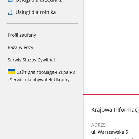
Usługi dla rolnika
Profil zaufany
Baza wiedzy
Serwis Służby Cywilnej
Сайт для громадян України
–
Serwis dla obywateli Ukrainy
stopka
Krajowa Informac
ADRES
ul. Warszawska 5