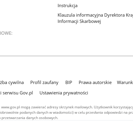
Instrukcja
Klauzula informacyjna Dyrektora Kra
Informacji Skarbowej
IOWE:
użba cywilna
Profil zaufany
BIP
Prawa autorskie
Warunki
i serwisu Gov.pl
Ustawienia prywatności
 www.gov.pl mogą zawierać adresy skrzynek mailowych. Użytkownik korzystający
dobrowolnie podanych danych w wiadomości) w celu przesłania odpowiedzi na prz
ach przetwarzania danych osobowych.
we publikowane w serwisie (z wyłączeniem treści audiowizualnych), są