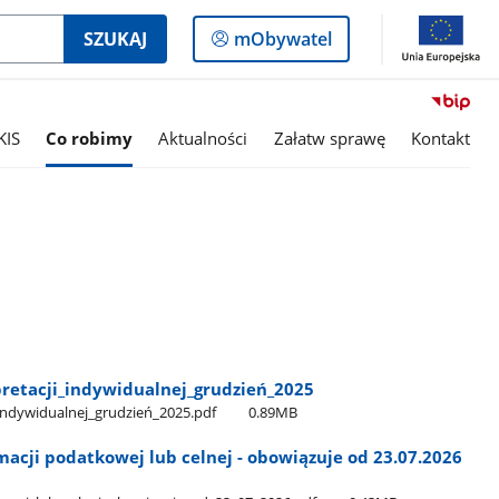
Logowanie
SZUKAJ
mObywatel
do
panelu
KIS
Co robimy
Aktualności
Załatw sprawę
Kontakt
pretacji​_indywidualnej​_grudzień​_2025
​_indywidualnej​_grudzień​_2025.pdf
0.89MB
rmacji podatkowej lub celnej - obowiązuje od 23.07.2026