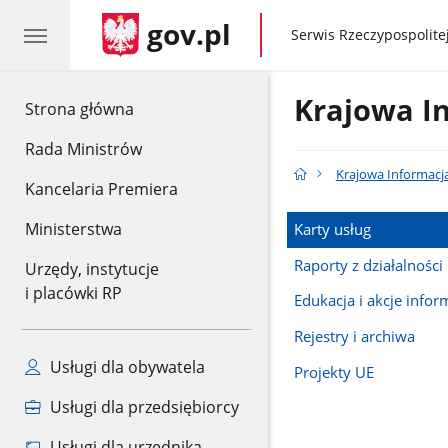
gov.pl
gov.pl
Serwis Rzeczypospolitej
Krajowa I
gov.pl
Strona główna
Rada Ministrów
Krajowa Informacj
Kancelaria Premiera
Ministerstwa
Karty usług
Raporty z działalności
Urzędy, instytucje
i placówki RP
Edukacja i akcje infor
Rejestry i archiwa
Usługi dla obywatela
Projekty UE
Usługi dla przedsiębiorcy
Usługi dla urzędnika