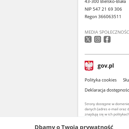
43-300 Bielsko-Biała
NIP 547 21 69 306
Regon 366063511
MEDIA SPOŁECZNOŚC
stopka
Strona
gov.pl
gov.pl
główna
gov.pl
Polityka cookies
Sł
Deklaracja dostępnośc
Strony dostępne w domenie
danych (adres e-mail oraz 
znajdują się w ich polityk
Treści teksto
Dbamy o Twoją prywatność