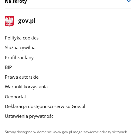
Na skróty
stopka
Strona
gov.pl
gov.pl
główna
gov.pl
Polityka cookies
Służba cywilna
Profil zaufany
BIP
Prawa autorskie
Warunki korzystania
Geoportal
Deklaracja dostępności serwisu Gov.pl
Ustawienia prywatności
Strony dostępne w domenie www.gov.pl mogą zawierać adresy skrzynek