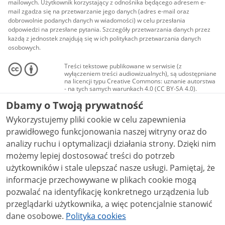
mailowych. Użytkownik korzystający z odnośnika będącego adresem e-
mail zgadza się na przetwarzanie jego danych (adres e-mail oraz
dobrowolnie podanych danych w wiadomości) w celu przesłania
odpowiedzi na przesłane pytania. Szczegóły przetwarzania danych przez
każdą z jednostek znajdują się w ich politykach przetwarzania danych
osobowych.
Treści tekstowe publikowane w serwisie (z
wyłączeniem treści audiowizualnych), są udostępniane
na licencji typu Creative Commons: uznanie autorstwa
- na tych samych warunkach 4.0 (CC BY-SA 4.0).
Materiały audiowizualne, w tym zdjęcia, materiały
Dbamy o Twoją prywatność
audio i wideo, są udostępniane na licencji typu
Creative Commons: uznanie autorstwa użycie
Wykorzystujemy pliki cookie w celu zapewnienia
niekomercyjne - bez utworów zależnych 4.0 (CC BY-
NC-ND 4.0), o ile nie jest to stwierdzone inaczej.
prawidłowego funkcjonowania naszej witryny oraz do
analizy ruchu i optymalizacji działania strony. Dzięki nim
możemy lepiej dostosować treści do potrzeb
użytkowników i stale ulepszać nasze usługi. Pamiętaj, że
informacje przechowywane w plikach cookie mogą
pozwalać na identyfikację konkretnego urządzenia lub
przeglądarki użytkownika, a więc potencjalnie stanowić
dane osobowe.
Polityka cookies