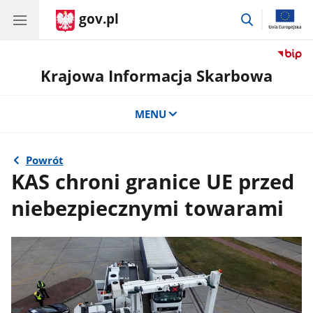
gov.pl
przejdź
do
wyszukiwar
Krajowa Informacja Skarbowa
MENU
Powrót
KAS chroni granice UE przed
niebezpiecznymi towarami