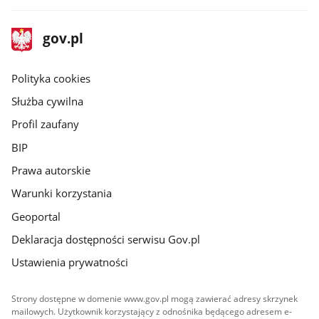
stopka
Strona
gov.pl
gov.pl
główna
gov.pl
Polityka cookies
Służba cywilna
Profil zaufany
BIP
Prawa autorskie
Warunki korzystania
Geoportal
Deklaracja dostępności serwisu Gov.pl
Ustawienia prywatności
Strony dostępne w domenie www.gov.pl mogą zawierać adresy skrzynek
mailowych. Użytkownik korzystający z odnośnika będącego adresem e-