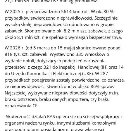
21,2 mln szt. towarów i 67 mln kg produktów.
W 2025 r. przeprowadzono 5614 kontroli. W ok. 80 %
przypadków stwierdzono nieprawidłowości. Szczególnie
wysoką skalę nieprawidłowości odnotowano w grupie
zabawek. Skontrolowano ok. 8,2 mln szt. zabawek, z czego
około 8,1 mln szt. nie spełniało wymagań bezpieczeństwa.
W 2026 r. (od 5 marca do 15 maja) skontrolowano ponad
818 tys. szt. zabawek. Wystawiono 335 wniosków o
wydanie opinii, dotyczących podejrzeń naruszenia
przepisów, z czego 321 do Inspekcji Handlowej (IH) oraz 14
do Urzędu Komunikacji Elektronicznej (UKE). W 287
przypadkach podejrzenia zostały potwierdzone, co oznacza,
że nieprawidłowości stwierdzono w blisko 86% spraw.
Najczęściej wykrywane nieprawidłowości dotyczyły m.in.
braku ostrzeżeń, braku danych importera, czy braku
oznakowania CE.
Skuteczność działań KAS opiera się na ścisłej współpracy z
organami nadzoru rynku, innymi służbami kontrolnymi
oraz podmiotami posiadającymi prawa własności