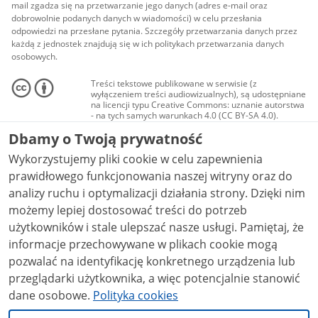
mail zgadza się na przetwarzanie jego danych (adres e-mail oraz
dobrowolnie podanych danych w wiadomości) w celu przesłania
odpowiedzi na przesłane pytania. Szczegóły przetwarzania danych przez
każdą z jednostek znajdują się w ich politykach przetwarzania danych
osobowych.
Treści tekstowe publikowane w serwisie (z
wyłączeniem treści audiowizualnych), są udostępniane
na licencji typu Creative Commons: uznanie autorstwa
- na tych samych warunkach 4.0 (CC BY-SA 4.0).
Materiały audiowizualne, w tym zdjęcia, materiały
Dbamy o Twoją prywatność
audio i wideo, są udostępniane na licencji typu
Creative Commons: uznanie autorstwa użycie
Wykorzystujemy pliki cookie w celu zapewnienia
niekomercyjne - bez utworów zależnych 4.0 (CC BY-
NC-ND 4.0), o ile nie jest to stwierdzone inaczej.
prawidłowego funkcjonowania naszej witryny oraz do
analizy ruchu i optymalizacji działania strony. Dzięki nim
możemy lepiej dostosować treści do potrzeb
użytkowników i stale ulepszać nasze usługi. Pamiętaj, że
informacje przechowywane w plikach cookie mogą
pozwalać na identyfikację konkretnego urządzenia lub
przeglądarki użytkownika, a więc potencjalnie stanowić
dane osobowe.
Polityka cookies