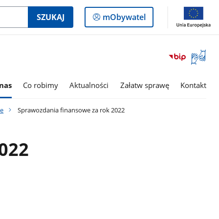
Logowanie
SZUKAJ
mObywatel
do
panelu
Otwórz
okno
z
tłumac
nas
Co robimy
Aktualności
Załatw sprawę
Kontakt
języka
migowe
we
Sprawozdania finansowe za rok 2022
2022