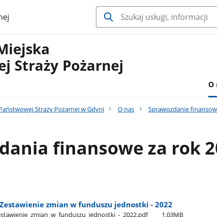
nej
Miejska
j Straży Pożarnej
O 
aństwowej Straży Pożarnej w Gdyni
O nas
Sprawozdanie finanso
dania finansowe za rok 
 Zestawienie zmian w funduszu jednostki - 2022
estawienie​_zmian​_w​_funduszu​_jednostki​_-​_2022.pdf
1.03MB