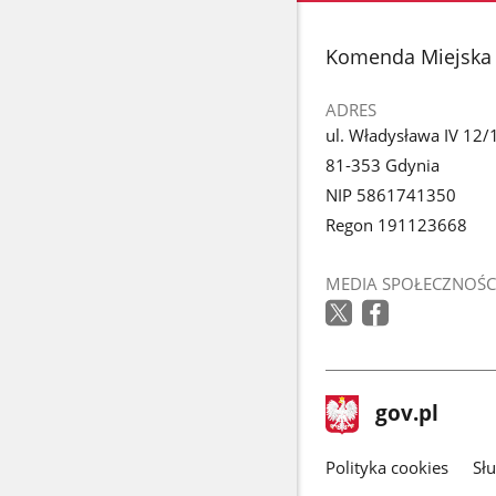
stopka
Komenda Miejska
ADRES
ul. Władysława IV 12/
81-353 Gdynia
NIP 5861741350
Regon 191123668
MEDIA SPOŁECZNOŚC
stopka
Strona
gov.pl
gov.pl
główna
gov.pl
Polityka cookies
Sł