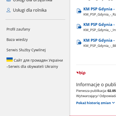
KM PSP Gdynia - 
Usługi dla rolnika
KM​_PSP​_Gdynia​_-​_Ra
KM PSP Gdynia -
Profil zaufany
KM​_PSP​_Gdynia​_-​_I
Baza wiedzy
KM PSP Gdynia - 
KM​_PSP​_Gdynia​_-​_Bi
Serwis Służby Cywilnej
Сайт для громадян України
–
Serwis dla obywateli Ukrainy
Informacje o publ
Pierwsza publikacja:
02.05
Wytwarzający/ Odpowiada
Pokaż historię zmian