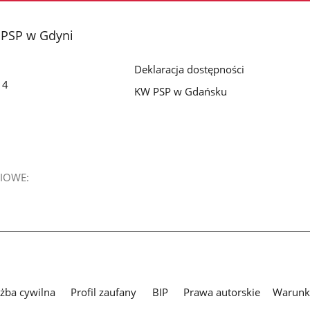
 PSP w Gdyni
Deklaracja dostępności
14
KW PSP w Gdańsku
IOWE:
użba cywilna
Profil zaufany
BIP
Prawa autorskie
Warunki