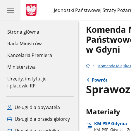
gov.pl
gov.pl
Jednostki Państwowej Straży Pożar
gov.pl
Jednostki
Państwowej
Straży
Komenda 
Pożarnej
gov.pl
Strona główna
Państwowe
Rada Ministrów
w Gdyni
Kancelaria Premiera
Komenda Miejska P
Ministerstwa
Urzędy, instytucje
Powrót
Sprawoz
i placówki RP
Usługi dla obywatela
Materiały
Usługi dla przedsiębiorcy
KM PSP Gdynia -
KM​_PSP​_Gdynia​_-​_Z
Usługi dla urzędnika