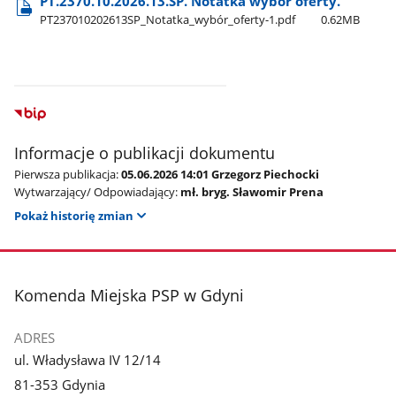
PT.2370.10.2026.13.SP. Notatka wybór oferty.
PT237010202613SP​_Notatka​_wybór​_oferty-1.pdf
0.62MB
Informacje o publikacji dokumentu
Pierwsza publikacja:
05.06.2026 14:01 Grzegorz Piechocki
Wytwarzający/ Odpowiadający:
mł. bryg. Sławomir Prena
Pokaż historię zmian
stopka
Komenda Miejska PSP w Gdyni
ADRES
ul. Władysława IV 12/14
81-353 Gdynia