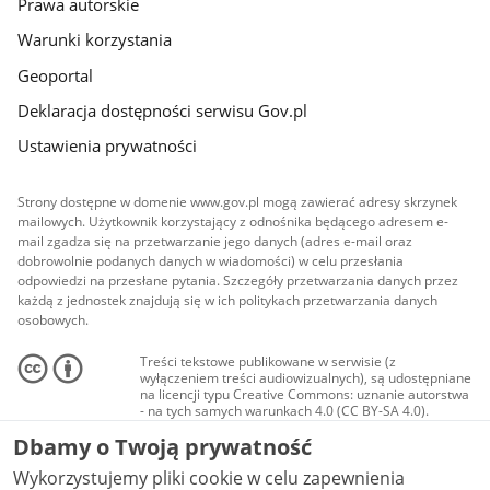
Prawa autorskie
Warunki korzystania
Geoportal
Deklaracja dostępności serwisu Gov.pl
Ustawienia prywatności
Strony dostępne w domenie www.gov.pl mogą zawierać adresy skrzynek
mailowych. Użytkownik korzystający z odnośnika będącego adresem e-
mail zgadza się na przetwarzanie jego danych (adres e-mail oraz
dobrowolnie podanych danych w wiadomości) w celu przesłania
odpowiedzi na przesłane pytania. Szczegóły przetwarzania danych przez
każdą z jednostek znajdują się w ich politykach przetwarzania danych
osobowych.
Treści tekstowe publikowane w serwisie (z
wyłączeniem treści audiowizualnych), są udostępniane
na licencji typu Creative Commons: uznanie autorstwa
- na tych samych warunkach 4.0 (CC BY-SA 4.0).
Materiały audiowizualne, w tym zdjęcia, materiały
Dbamy o Twoją prywatność
audio i wideo, są udostępniane na licencji typu
Creative Commons: uznanie autorstwa użycie
Wykorzystujemy pliki cookie w celu zapewnienia
niekomercyjne - bez utworów zależnych 4.0 (CC BY-