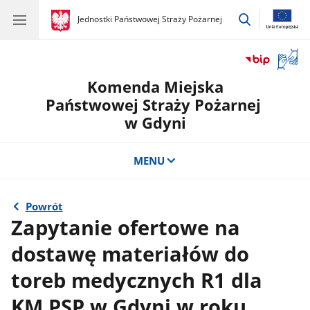
przejdź
gov.pl
Jednostki Państwowej Straży Pożarnej
gov.pl
Jednostki
do
Państwowej
wyszukiwar
Straży
Otwór
Pożarnej
okno
Komenda Miejska
z
tłuma
Państwowej Straży Pożarnej
języka
w Gdyni
migow
MENU
Powrót
Zapytanie ofertowe na
dostawę materiałów do
toreb medycznych R1 dla
KM PSP w Gdyni w roku