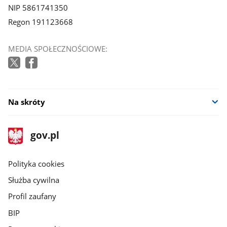
NIP 5861741350
Regon 191123668
MEDIA SPOŁECZNOŚCIOWE:
Na skróty
stopka
Strona
gov.pl
gov.pl
główna
gov.pl
Polityka cookies
Służba cywilna
Profil zaufany
BIP