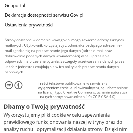
Geoportal
Deklaracja dostępności serwisu Gov.pl
Ustawienia prywatności
Strony dostępne w domenie www.gov.pl mogą zawierać adresy skrzynek
mailowych. Użytkownik korzystający z odnośnika będącego adresem e-
mail zgadza się na przetwarzanie jego danych (adres e-mail oraz
dobrowolnie podanych danych w wiadomości) w celu przesłania
odpowiedzi na przesłane pytania. Szczegóły przetwarzania danych przez
każdą z jednostek znajdują się w ich politykach przetwarzania danych
osobowych.
Treści tekstowe publikowane w serwisie (z
wyłączeniem treści audiowizualnych), są udostępniane
na licencji typu Creative Commons: uznanie autorstwa
- na tych samych warunkach 4.0 (CC BY-SA 4.0).
Materiały audiowizualne, w tym zdjęcia, materiały
Dbamy o Twoją prywatność
audio i wideo, są udostępniane na licencji typu
Creative Commons: uznanie autorstwa użycie
Wykorzystujemy pliki cookie w celu zapewnienia
niekomercyjne - bez utworów zależnych 4.0 (CC BY-
NC-ND 4.0), o ile nie jest to stwierdzone inaczej.
prawidłowego funkcjonowania naszej witryny oraz do
analizy ruchu i optymalizacji działania strony. Dzięki nim