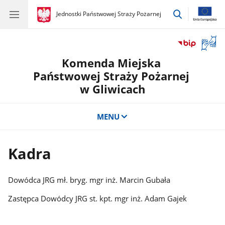
przejdź
gov.pl
Jednostki Państwowej Straży Pożarnej
gov.pl
Jednostki
do
Państwowej
wyszukiwar
Straży
Otwór
Pożarnej
okno
Komenda Miejska
z
tłuma
Państwowej Straży Pożarnej
języka
w Gliwicach
migow
MENU
Kadra
Dowódca JRG mł. bryg. mgr inż. Marcin Gubała
Zastępca Dowódcy JRG st. kpt. mgr inż. Adam Gajek