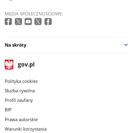
MEDIA SPOŁECZNOŚCIOWE:
Na skróty
stopka
Strona
gov.pl
gov.pl
główna
gov.pl
Polityka cookies
Służba cywilna
Profil zaufany
BIP
Prawa autorskie
Warunki korzystania