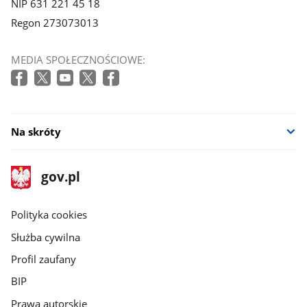
NIP 631 221 45 18
Regon 273073013
MEDIA SPOŁECZNOŚCIOWE:
Na skróty
stopka
Strona
gov.pl
gov.pl
główna
gov.pl
Polityka cookies
Służba cywilna
Profil zaufany
BIP
Prawa autorskie