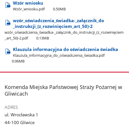
Wzór wniosku
Wzór​_wniosku.pdf
0.50MB
wzór​_oświadczenia​_świadka-​_załącznik​_do​
_instrukcji​_(z​_rozwinięciem​_art​_50)-2
wzór​_oświadczenia​_świadka-​_załącznik​_do​_instrukcji​_(z​_rozwinięciem​
_art​_50)-2.pdf
0.13MB
Klauzula informacyjna do oświadczenia świadka
Klauzula​_informacyjna​_do​_oświadczenia​_świadka.pdf
0.06MB
stopka
Komenda Miejska Państwowej Straży Pożarnej w
Gliwicach
ADRES
ul. Wrocławska 1
44-100 Gliwice