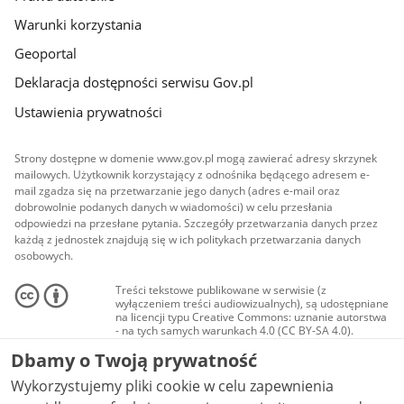
Warunki korzystania
Geoportal
Deklaracja dostępności serwisu Gov.pl
Ustawienia prywatności
Strony dostępne w domenie www.gov.pl mogą zawierać adresy skrzynek
mailowych. Użytkownik korzystający z odnośnika będącego adresem e-
mail zgadza się na przetwarzanie jego danych (adres e-mail oraz
dobrowolnie podanych danych w wiadomości) w celu przesłania
odpowiedzi na przesłane pytania. Szczegóły przetwarzania danych przez
każdą z jednostek znajdują się w ich politykach przetwarzania danych
osobowych.
Treści tekstowe publikowane w serwisie (z
wyłączeniem treści audiowizualnych), są udostępniane
na licencji typu Creative Commons: uznanie autorstwa
- na tych samych warunkach 4.0 (CC BY-SA 4.0).
Materiały audiowizualne, w tym zdjęcia, materiały
Dbamy o Twoją prywatność
audio i wideo, są udostępniane na licencji typu
Creative Commons: uznanie autorstwa użycie
Wykorzystujemy pliki cookie w celu zapewnienia
niekomercyjne - bez utworów zależnych 4.0 (CC BY-
NC-ND 4.0), o ile nie jest to stwierdzone inaczej.