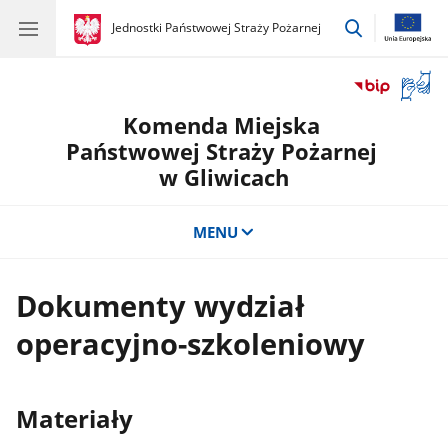
przejdź
gov.pl
Jednostki Państwowej Straży Pożarnej
gov.pl
Jednostki
do
Państwowej
wyszukiwar
Straży
Otwór
Pożarnej
okno
Komenda Miejska
z
tłuma
Państwowej Straży Pożarnej
języka
w Gliwicach
migow
MENU
Dokumenty wydział
operacyjno-szkoleniowy
Materiały