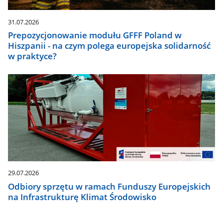
31.07.2026
Prepozycjonowanie modułu GFFF Poland w
Hiszpanii - na czym polega europejska solidarność
w praktyce?
29.07.2026
Odbiory sprzętu w ramach Funduszy Europejskich
na Infrastrukturę Klimat Środowisko