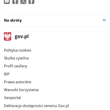
Na skróty
stopka
Strona
gov.pl
gov.pl
główna
gov.pl
Polityka cookies
Służba cywilna
Profil zaufany
BIP
Prawa autorskie
Warunki korzystania
Geoportal
Deklaracja dostępności serwisu Gov.pl