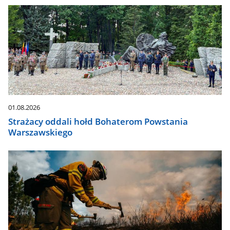
dół,
aby
wybrać
odpowiednią
pozycję.
Dane
zaktualizują
się
automatycznie.
01.08.2026
Strażacy oddali hołd Bohaterom Powstania
Warszawskiego