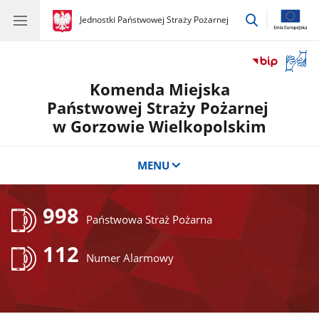
przejdź
gov.pl
Jednostki Państwowej Straży Pożarnej
gov.pl
Jednostki
do
Państwowej
wyszukiwar
Straży
Otwór
Pożarnej
okno
Komenda Miejska
z
tłuma
Państwowej Straży Pożarnej
języka
w Gorzowie Wielkopolskim
migow
MENU
998
Państwowa Straż Pożarna
112
Numer Alarmowy