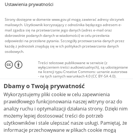
Ustawienia prywatności
Strony dostępne w domenie www.gov.pl mogą zawierać adresy skrzynek
mailowych. Użytkownik korzystający z odnośnika będącego adresem e-
mail zgadza się na przetwarzanie jego danych (adres e-mail oraz
dobrowolnie podanych danych w wiadomości) w celu przesłania
odpowiedzi na przesłane pytania. Szczegóły przetwarzania danych przez
każdą z jednostek znajdują się w ich politykach przetwarzania danych
osobowych.
Treści tekstowe publikowane w serwisie (z
wyłączeniem treści audiowizualnych), są udostępniane
na licencji typu Creative Commons: uznanie autorstwa
- na tych samych warunkach 4.0 (CC BY-SA 4.0).
Materiały audiowizualne, w tym zdjęcia, materiały
Dbamy o Twoją prywatność
audio i wideo, są udostępniane na licencji typu
Creative Commons: uznanie autorstwa użycie
Wykorzystujemy pliki cookie w celu zapewnienia
niekomercyjne - bez utworów zależnych 4.0 (CC BY-
NC-ND 4.0), o ile nie jest to stwierdzone inaczej.
prawidłowego funkcjonowania naszej witryny oraz do
analizy ruchu i optymalizacji działania strony. Dzięki nim
możemy lepiej dostosować treści do potrzeb
użytkowników i stale ulepszać nasze usługi. Pamiętaj, że
informacje przechowywane w plikach cookie mogą