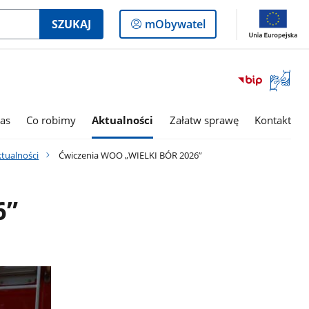
Logowanie
SZUKAJ
mObywatel
do
panelu
Otwórz
okno
z
tłumac
as
Co robimy
Aktualności
Załatw sprawę
Kontakt
języka
migowe
tualności
Ćwiczenia WOO „WIELKI BÓR 2026”
6”