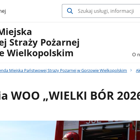
nej
Miejska
j Straży Pożarnej
e Wielkopolskim
O n
nda Miejska Państwowej Straży Pożarnej w Gorzowie Wielkopolskim
Ak
ia WOO „WIELKI BÓR 202