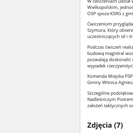
W ćwiczeniach udział 
Wielkopolskim, jednos
OSP spoza KSRG z gmin
Ćwiczeniom przygląda
Szymura, który obser
uczestniczących sił i 
Podczas ćwiczeń reali
budową magistral wod
pozwalają doskonalić
wypadek rzeczywistyc
Komenda Miejska PSP 
Gminy Witnica Agniesz
Szczególne podziękow
Nadleśniczym Piotrem 
założeń taktycznych o
Zdjęcia (7)