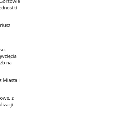
 Gorzowie
ednostki
riusz
su,
ęwzięcia
żb na
 Miasta i
owe, z
izacji