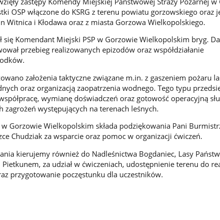
wzięły zastępy Komendy Miejskiej Państwowej Straży Pożarnej w
tki OSP włączone do KSRG z terenu powiatu gorzowskiego oraz j
 Witnica i Kłodawa oraz z miasta Gorzowa Wielkopolskiego.
ł się Komendant Miejski PSP w Gorzowie Wielkopolskim bryg. Da
wował przebieg realizowanych epizodów oraz współdziałanie
środków.
zowano założenia taktyczne związane m.in. z gaszeniem pożaru la
nych oraz organizacją zaopatrzenia wodnego. Tego typu przedsi
 współpracę, wymianę doświadczeń oraz gotowość operacyjną słu
h zagrożeń występujących na terenach leśnych.
w Gorzowie Wielkopolskim składa podziękowania Pani Burmistrz
ce Chudziak za wsparcie oraz pomoc w organizacji ćwiczeń.
ania kierujemy również do Nadleśnictwa Bogdaniec, Lasy Państw
Pietkunem, za udział w ćwiczeniach, udostępnienie terenu do real
raz przygotowanie poczęstunku dla uczestników.