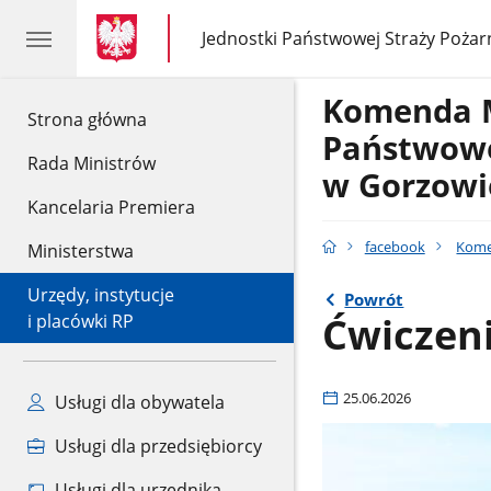
gov.pl
gov.pl
Jednostki Państwowej Straży Pożar
gov.pl
Jednostki
Państwowej
Straży
Komenda 
Pożarnej
gov.pl
Strona główna
Państwowe
Rada Ministrów
w Gorzowi
Kancelaria Premiera
facebook
Kome
Ministerstwa
Urzędy, instytucje
Powrót
Ćwiczen
i placówki RP
25.06.2026
Usługi dla obywatela
Usługi dla przedsiębiorcy
Usługi dla urzędnika