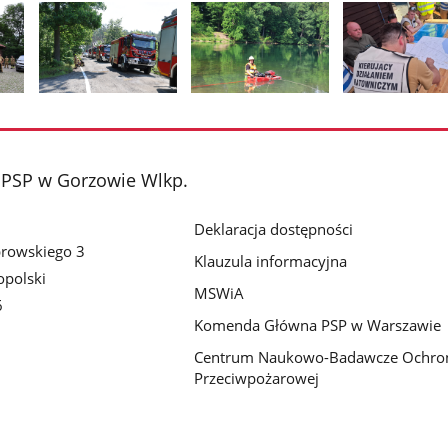
Pokaż
Pokaż
Pokaż
zdjęcie
zdjęcie
zdjęcie
2
3
4
z
z
z
PSP w Gorzowie Wlkp.
galerii.
galerii.
galerii.
Deklaracja dostępności
browskiego 3
Klauzula informacyjna
polski
MSWiA
6
Komenda Główna PSP w Warszawie
Centrum Naukowo-Badawcze Ochro
Przeciwpożarowej