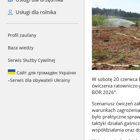
Usługi dla rolnika
Profil zaufany
Baza wiedzy
Serwis Służby Cywilnej
Сайт для громадян України
W sobotę 20 czerwca br
–
Serwis dla obywateli Ukrainy
ćwiczenia ratownicz
BÓR 2026”.
Scenariusz ćwiczeń za
warunkach zagrożenia
było praktyczne spraw
taktyki działań gaśni
współdziałania oraz 