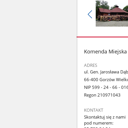
Pokaż
poprzednie
Pokaż
zdjęcia
zdjęcie
1
z
stopka
Komenda Miejska 
galerii.
ADRES
ul. Gen. Jarosława Dą
66-400 Gorzów Wielko
NIP 599 - 24 - 66 - 01
Regon 210971043
KONTAKT
Skontaktuj się z nami
pod numerem: