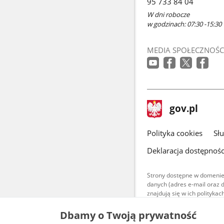
95 733 84 04
W dni robocze
w godzinach: 07:30 -15:30
MEDIA SPOŁECZNOŚC
stopka
Strona
gov.pl
gov.pl
główna
gov.pl
Polityka cookies
Sł
Deklaracja dostępnośc
Strony dostępne w domenie
danych (adres e-mail oraz 
znajdują się w ich polityk
Treści teksto
Dbamy o Twoją prywatność
udostępniane