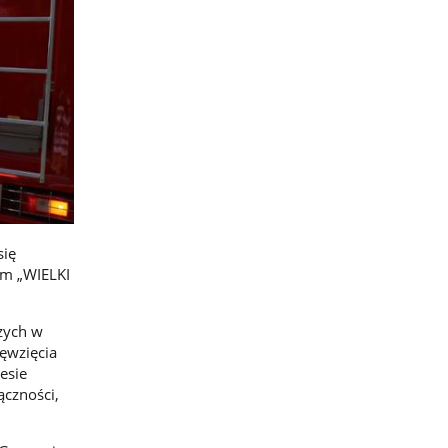
się
em „WIELKI
zych w
ęwzięcia
esie
ączności,