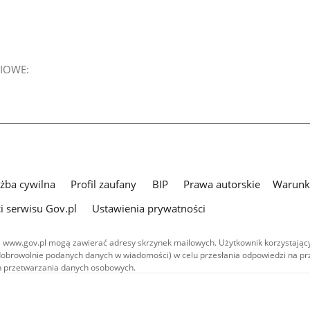
IOWE:
użba cywilna
Profil zaufany
BIP
Prawa autorskie
Warunki
i serwisu Gov.pl
Ustawienia prywatności
 www.gov.pl mogą zawierać adresy skrzynek mailowych. Użytkownik korzystający
dobrowolnie podanych danych w wiadomości) w celu przesłania odpowiedzi na prz
ach przetwarzania danych osobowych.
we publikowane w serwisie (z wyłączeniem treści audiowizualnych), są
 na licencji typu Creative Commons: uznanie autorstwa - na tych samych