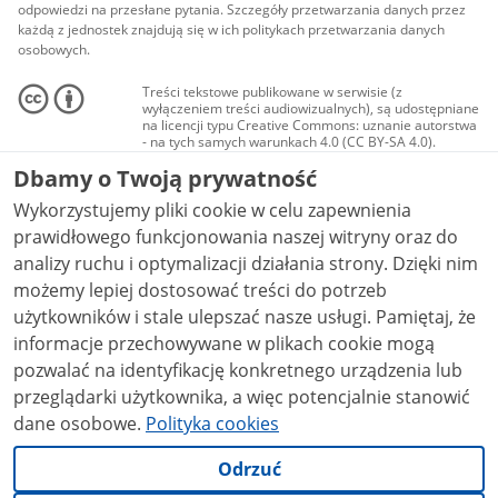
odpowiedzi na przesłane pytania. Szczegóły przetwarzania danych przez
każdą z jednostek znajdują się w ich politykach przetwarzania danych
osobowych.
Treści tekstowe publikowane w serwisie (z
wyłączeniem treści audiowizualnych), są udostępniane
na licencji typu Creative Commons: uznanie autorstwa
- na tych samych warunkach 4.0 (CC BY-SA 4.0).
Materiały audiowizualne, w tym zdjęcia, materiały
Dbamy o Twoją prywatność
audio i wideo, są udostępniane na licencji typu
Creative Commons: uznanie autorstwa użycie
Wykorzystujemy pliki cookie w celu zapewnienia
niekomercyjne - bez utworów zależnych 4.0 (CC BY-
NC-ND 4.0), o ile nie jest to stwierdzone inaczej.
prawidłowego funkcjonowania naszej witryny oraz do
analizy ruchu i optymalizacji działania strony. Dzięki nim
możemy lepiej dostosować treści do potrzeb
użytkowników i stale ulepszać nasze usługi. Pamiętaj, że
informacje przechowywane w plikach cookie mogą
pozwalać na identyfikację konkretnego urządzenia lub
przeglądarki użytkownika, a więc potencjalnie stanowić
dane osobowe.
Polityka cookies
Odrzuć