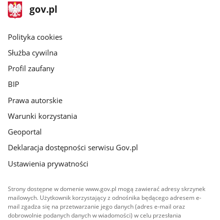
stopka
Strona
gov.pl
gov.pl
główna
gov.pl
Polityka cookies
Służba cywilna
Profil zaufany
BIP
Prawa autorskie
Warunki korzystania
Geoportal
Deklaracja dostępności serwisu Gov.pl
Ustawienia prywatności
Strony dostępne w domenie www.gov.pl mogą zawierać adresy skrzynek
mailowych. Użytkownik korzystający z odnośnika będącego adresem e-
mail zgadza się na przetwarzanie jego danych (adres e-mail oraz
dobrowolnie podanych danych w wiadomości) w celu przesłania