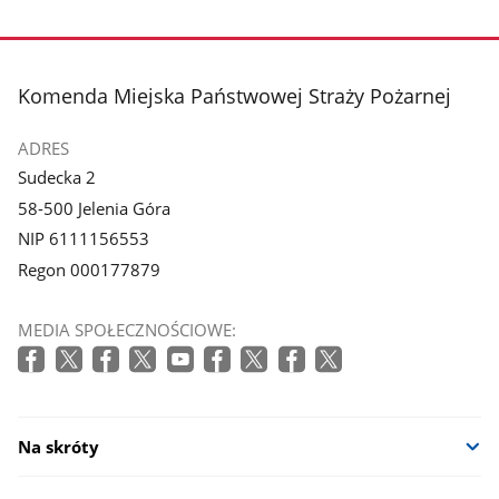
Pokaż
zdjęcie
1
z
stopka
Komenda Miejska Państwowej Straży Pożarnej
galerii.
ADRES
Sudecka 2
58-500 Jelenia Góra
NIP 6111156553
Regon 000177879
MEDIA SPOŁECZNOŚCIOWE:
Na skróty