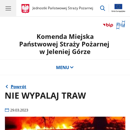
przejdź
gov.pl
Jednostki Państwowej Straży Pożarnej
gov.pl
Jednostki
do
Państwowej
wyszukiwar
Straży
Otwór
Pożarnej
okno
Komenda Miejska
z
tłuma
Państwowej Straży Pożarnej
języka
w Jeleniej Górze
migow
MENU
Powrót
NIE WYPALAJ TRAW
29.03.2023