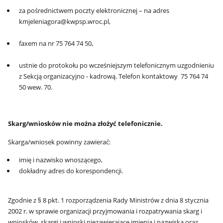
za pośrednictwem poczty elektronicznej – na adres
kmjeleniagora@kwpsp.wroc.pl,
faxem na nr 75 764 74 50,
ustnie do protokołu po wcześniejszym telefonicznym uzgodnieniu
z Sekcją organizacyjno - kadrową. Telefon kontaktowy 75 764 74
50 wew. 70.
Skarg/wniosków nie można złożyć telefonicznie.
Skarga/wniosek powinny zawierać:
imię i nazwisko wnoszącego,
dokładny adres do korespondencji.
Zgodnie z § 8 pkt. 1 rozporządzenia Rady Ministrów z dnia 8 stycznia
2002 r. w sprawie organizacji przyjmowania i rozpatrywania skarg i
wniosków, skargi i wnioski niezawierające imienia i nazwiska oraz