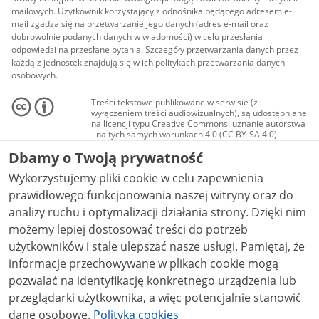
mailowych. Użytkownik korzystający z odnośnika będącego adresem e-
mail zgadza się na przetwarzanie jego danych (adres e-mail oraz
dobrowolnie podanych danych w wiadomości) w celu przesłania
odpowiedzi na przesłane pytania. Szczegóły przetwarzania danych przez
każdą z jednostek znajdują się w ich politykach przetwarzania danych
osobowych.
Treści tekstowe publikowane w serwisie (z
wyłączeniem treści audiowizualnych), są udostępniane
na licencji typu Creative Commons: uznanie autorstwa
- na tych samych warunkach 4.0 (CC BY-SA 4.0).
Materiały audiowizualne, w tym zdjęcia, materiały
Dbamy o Twoją prywatność
audio i wideo, są udostępniane na licencji typu
Creative Commons: uznanie autorstwa użycie
Wykorzystujemy pliki cookie w celu zapewnienia
niekomercyjne - bez utworów zależnych 4.0 (CC BY-
NC-ND 4.0), o ile nie jest to stwierdzone inaczej.
prawidłowego funkcjonowania naszej witryny oraz do
analizy ruchu i optymalizacji działania strony. Dzięki nim
możemy lepiej dostosować treści do potrzeb
użytkowników i stale ulepszać nasze usługi. Pamiętaj, że
informacje przechowywane w plikach cookie mogą
pozwalać na identyfikację konkretnego urządzenia lub
przeglądarki użytkownika, a więc potencjalnie stanowić
dane osobowe.
Polityka cookies