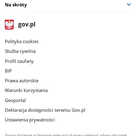
Na skróty
stopka
Strona
gov.pl
gov.pl
główna
gov.pl
Polityka cookies
Służba cywilna
Profil zaufany
BIP
Prawa autorskie
Warunki korzystania
Geoportal
Deklaracja dostępności serwisu Gov.pl
Ustawienia prywatności
Strony dostępne w domenie www.gov.pl mogą zawierać adresy skrzynek