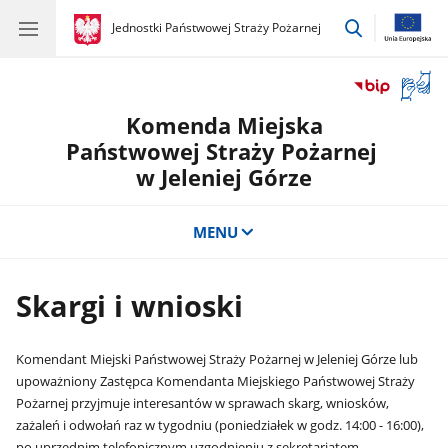
przejdź
gov.pl
Jednostki Państwowej Straży Pożarnej
gov.pl
Jednostki
do
Państwowej
wyszukiwar
Straży
Otwór
Pożarnej
okno
Komenda Miejska
z
tłuma
Państwowej Straży Pożarnej
języka
w Jeleniej Górze
migow
MENU
Skargi i wnioski
Komendant Miejski Państwowej Straży Pożarnej w Jeleniej Górze lub
upoważniony Zastępca Komendanta Miejskiego Państwowej Straży
Pożarnej przyjmuje interesantów w sprawach skarg, wniosków,
zażaleń i odwołań raz w tygodniu (poniedziałek w godz. 14:00 - 16:00),
po uprzednim telefonicznym uzgodnieniu z sekretariatem