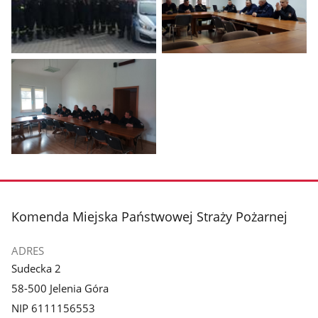
Pokaż
Pokaż
zdjęcie
zdjęcie
1
2
z
z
galerii.
galerii.
Pokaż
zdjęcie
3
z
stopka
Komenda Miejska Państwowej Straży Pożarnej
galerii.
ADRES
Sudecka 2
58-500 Jelenia Góra
NIP 6111156553