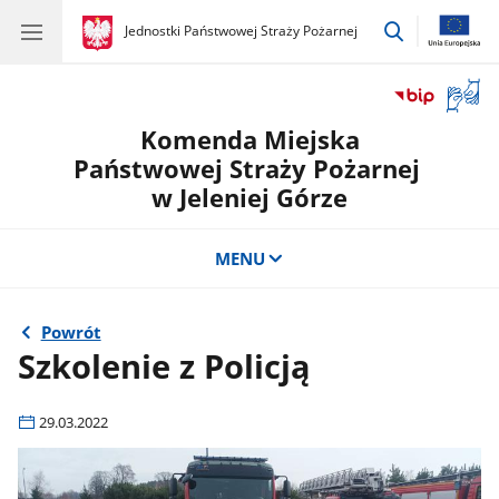
przejdź
gov.pl
Jednostki Państwowej Straży Pożarnej
gov.pl
Jednostki
do
Państwowej
wyszukiwar
Straży
Otwór
Pożarnej
okno
Komenda Miejska
z
tłuma
Państwowej Straży Pożarnej
języka
w Jeleniej Górze
migow
MENU
Powrót
Szkolenie z Policją
29.03.2022