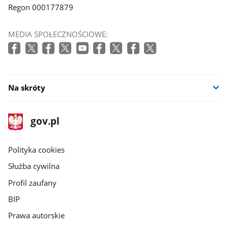
Regon 000177879
MEDIA SPOŁECZNOŚCIOWE:
Na skróty
stopka
Strona
gov.pl
gov.pl
główna
gov.pl
Polityka cookies
Służba cywilna
Profil zaufany
BIP
Prawa autorskie