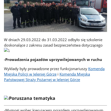
W dniach 29.03.2022 do 31.03.2022 odbyło się szkolenie
doskonalące z zakresu zasad bezpieczeństwa dotyczącego
-Prowadzenia pojazdów uprzywilejowanych w ruchu
Wykłady były prowadzone przez funkcjonariuszy
Komenda
Miejska Policji w Jeleniej Górze
i
Komenda Miejska
Państwowej Straży Pożarnej w Jeleniej Górze
Poruszana tematyka
-Wymogi wobec kierującego pojazdem uprzywilejowanym