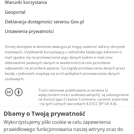
Warunki korzystania
Geoportal
Deklaracja dostępności serwisu Gov.pl
Ustawienia prywatności
Strony dostępne w domenie www.gov.pl mogą zawierać adresy skrzynek
mailowych. Użytkownik korzystający z odnośnika będącego adresem e-
mail zgadza się na przetwarzanie jego danych (adres e-mail oraz
dobrowolnie podanych danych w wiadomości) w celu przesłania
odpowiedzi na przesłane pytania. Szczegóły przetwarzania danych przez
każdą z jednostek znajdują się w ich politykach przetwarzania danych
osobowych.
Treści tekstowe publikowane w serwisie (z
wyłączeniem treści audiowizualnych), są udostępniane
na licencji typu Creative Commons: uznanie autorstwa
- na tych samych warunkach 4.0 (CC BY-SA 4.0).
Materiały audiowizualne, w tym zdjęcia, materiały
Dbamy o Twoją prywatność
audio i wideo, są udostępniane na licencji typu
Creative Commons: uznanie autorstwa użycie
Wykorzystujemy pliki cookie w celu zapewnienia
niekomercyjne - bez utworów zależnych 4.0 (CC BY-
NC-ND 4.0), o ile nie jest to stwierdzone inaczej.
prawidłowego funkcjonowania naszej witryny oraz do