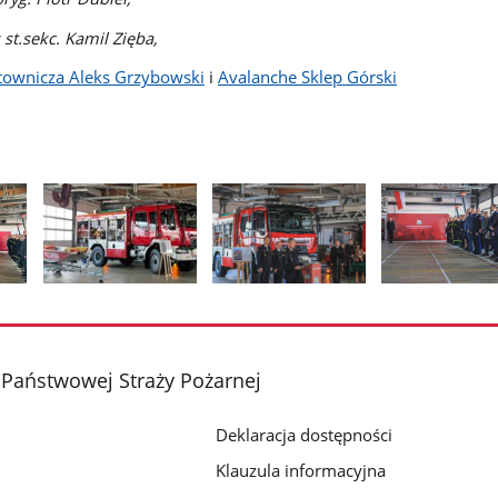
st.sekc. Kamil Zięba,
atownicza Aleks Grzybowski
i
Avalanche Sklep Górski
Pokaż
Pokaż
Pokaż
zdjęcie
zdjęcie
zdjęcie
2
3
4
z
z
z
Państwowej Straży Pożarnej
galerii.
galerii.
galerii.
Deklaracja dostępności
Klauzula informacyjna