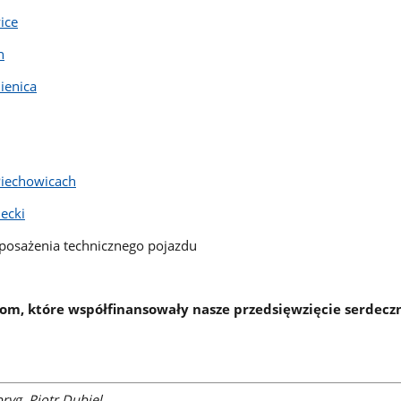
ice
n
ienica
Piechowicach
ecki
posażenia technicznego pojazdu
om, które współfinansowały nasze przedsięwzięcie serdecz
ryg. Piotr Dubiel,