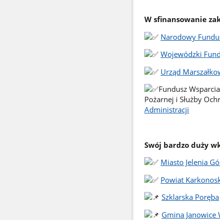
W sfinansowanie za
Narodowy Fundus
Wojewódzki Fund
Urząd Marszałko
Fundusz Wsparcia 
Pożarnej i Służby Oc
Administracji
Swój bardzo duży w
Miasto Jelenia Gó
Powiat Karkonosk
Szklarska Poręba
Gmina Janowice 