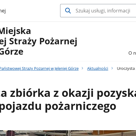
nej
Miejska
j Straży Pożarnej
 Górze
O n
aństwowej Straży Pożarnej w Jeleniej Górze
Aktualności
Uroczysta 
a zbiórka z okazji pozysk
pojazdu pożarniczego