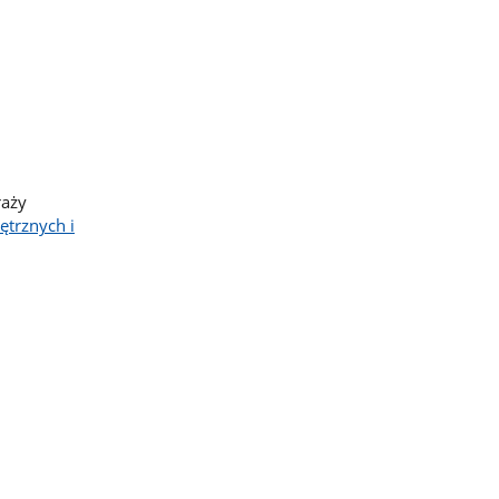
raży
trznych i