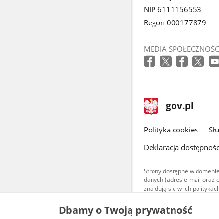
NIP 6111156553
Regon 000177879
MEDIA SPOŁECZNOŚC
stopka
Strona
gov.pl
gov.pl
główna
gov.pl
Polityka cookies
Sł
Deklaracja dostępnośc
Strony dostępne w domenie
danych (adres e-mail oraz 
znajdują się w ich polityk
Treści teksto
Dbamy o Twoją prywatność
udostępniane