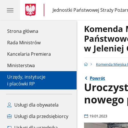
gov.pl
gov.pl
Jednostki Państwowej Straży Pożar
gov.pl
Jednostki
Państwowej
Straży
Komenda 
Pożarnej
gov.pl
Strona główna
Państwowe
Rada Ministrów
w Jeleniej
Kancelaria Premiera
Komenda Miejska P
Ministerstwa
Urzędy, instytucje
Powrót
Uroczyst
i placówki RP
nowego 
Usługi dla obywatela
Usługi dla przedsiębiorcy
19.01.2023
Usługi dla urzędnika