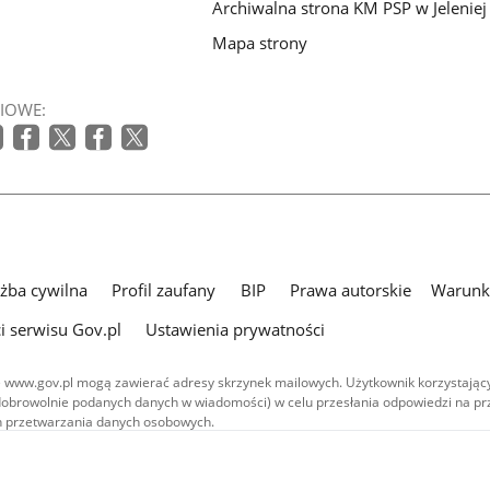
Archiwalna strona KM PSP w Jeleniej
Mapa strony
IOWE:
użba cywilna
Profil zaufany
BIP
Prawa autorskie
Warunki
i serwisu Gov.pl
Ustawienia prywatności
 www.gov.pl mogą zawierać adresy skrzynek mailowych. Użytkownik korzystający
dobrowolnie podanych danych w wiadomości) w celu przesłania odpowiedzi na prz
ach przetwarzania danych osobowych.
we publikowane w serwisie (z wyłączeniem treści audiowizualnych), są
 na licencji typu Creative Commons: uznanie autorstwa - na tych samych