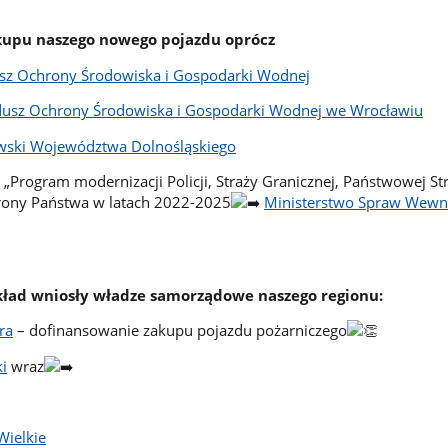
kupu naszego nowego pojazdu oprócz
z Ochrony Środowiska i Gospodarki Wodnej
usz Ochrony Środowiska i Gospodarki Wodnej we Wrocławiu
wski Województwa Dolnośląskiego
„Program modernizacji Policji, Straży Granicznej, Państwowej St
hrony Państwa w latach 2022-2025
Ministerstwo Spraw Wewnę
kład wniosły władze samorządowe naszego regionu:
ra
– dofinansowanie zakupu pojazdu pożarniczego
i
wraz
Wielkie