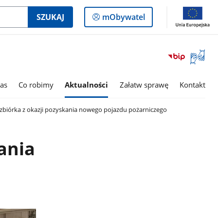
Logowanie
SZUKAJ
mObywatel
do
panelu
Otwórz
okno
z
tłumac
as
Co robimy
Aktualności
Załatw sprawę
Kontakt
języka
migowe
zbiórka z okazji pozyskania nowego pojazdu pożarniczego
ania