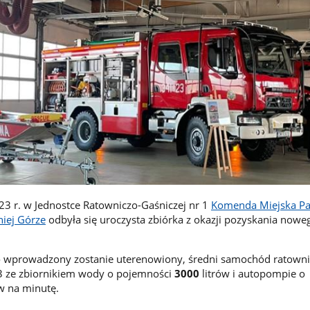
23 r. w Jednostce Ratowniczo-Gaśniczej nr 1
Komenda Miejska P
niej Górze
odbyła się uroczysta zbiórka z okazji pozyskania nowe
 wprowadzony zostanie uterenowiony, średni samochód ratowni
3 ze zbiornikiem wody o pojemności
3000
litrów i autopompie o
ów na minutę.