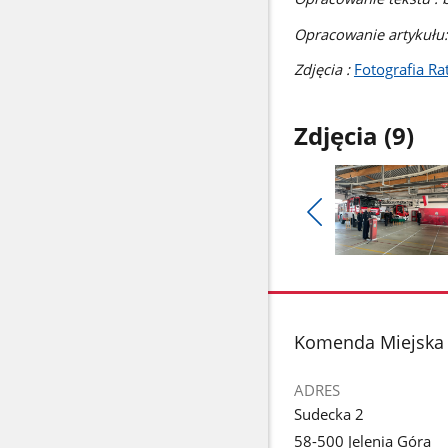
Opracowanie artykułu: 
Zdjęcia :
Fotografia R
Zdjęcia (9)
Pokaż
poprzednie
Pokaż
zdjęcia
zdjęcie
1
z
stopka
Komenda Miejska 
galerii.
ADRES
Sudecka 2
58-500 Jelenia Góra