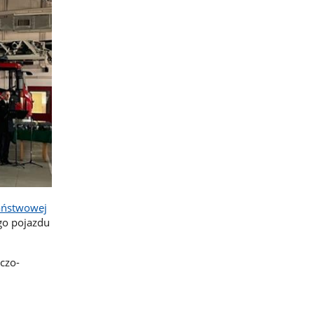
aństwowej
go pojazdu
czo-