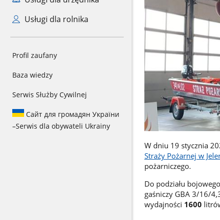
Usługi dla rolnika
Profil zaufany
Baza wiedzy
Serwis Służby Cywilnej
Сайт для громадян України
–
Serwis dla obywateli Ukrainy
W dniu 19 stycznia 20
Straży Pożarnej w Jele
pożarniczego.
Do podziału bojowego
gaśniczy GBA 3/16/4,
wydajności
1600
litr