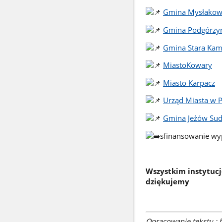
Gmina Mysłakow
Gmina Podgórzy
Gmina Stara Kam
MiastoKowary
Miasto Karpacz
Urząd Miasta w 
Gmina Jeżów Sud
sfinansowanie wy
Wszystkim instytucj
dziękujemy
Opracowanie tekstu : b