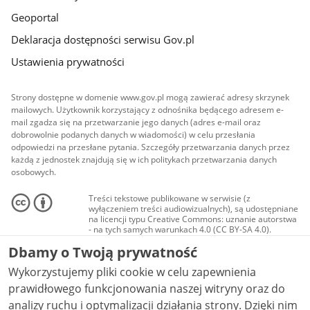
Geoportal
Deklaracja dostępności serwisu Gov.pl
Ustawienia prywatności
Strony dostępne w domenie www.gov.pl mogą zawierać adresy skrzynek
mailowych. Użytkownik korzystający z odnośnika będącego adresem e-
mail zgadza się na przetwarzanie jego danych (adres e-mail oraz
dobrowolnie podanych danych w wiadomości) w celu przesłania
odpowiedzi na przesłane pytania. Szczegóły przetwarzania danych przez
każdą z jednostek znajdują się w ich politykach przetwarzania danych
osobowych.
Treści tekstowe publikowane w serwisie (z
wyłączeniem treści audiowizualnych), są udostępniane
na licencji typu Creative Commons: uznanie autorstwa
- na tych samych warunkach 4.0 (CC BY-SA 4.0).
Materiały audiowizualne, w tym zdjęcia, materiały
Dbamy o Twoją prywatność
audio i wideo, są udostępniane na licencji typu
Creative Commons: uznanie autorstwa użycie
Wykorzystujemy pliki cookie w celu zapewnienia
niekomercyjne - bez utworów zależnych 4.0 (CC BY-
NC-ND 4.0), o ile nie jest to stwierdzone inaczej.
prawidłowego funkcjonowania naszej witryny oraz do
analizy ruchu i optymalizacji działania strony. Dzięki nim