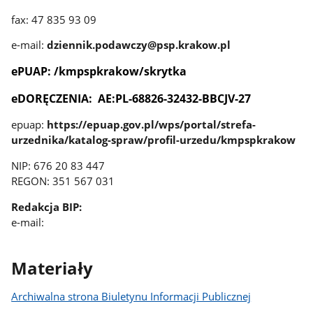
fax: 47 835 93 09
e-mail:
dziennik.podawczy@psp.krakow.pl
ePUAP: /kmpspkrakow/skrytka
eDORĘCZENIA: AE:PL-68826-32432-BBCJV-27
epuap:
https://epuap.gov.pl/wps/portal/strefa-
urzednika/katalog-spraw/profil-urzedu/kmpspkrakow
NIP: 676 20 83 447
REGON: 351 567 031
Redakcja BIP:
e-mail:
Materiały
Archiwalna strona Biuletynu Informacji Publicznej