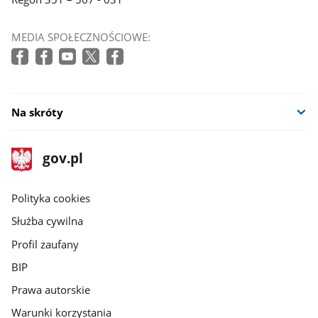
MEDIA SPOŁECZNOŚCIOWE:
Na skróty
stopka
Strona
gov.pl
gov.pl
główna
gov.pl
Polityka cookies
Służba cywilna
Profil zaufany
BIP
Prawa autorskie
Warunki korzystania