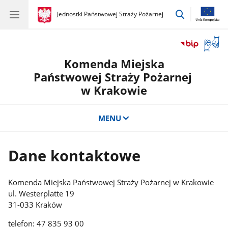
przejdź
gov.pl
Jednostki Państwowej Straży Pożarnej
gov.pl
Jednostki
do
Państwowej
wyszukiwar
Straży
Otwór
Pożarnej
okno
Komenda Miejska
z
tłuma
Państwowej Straży Pożarnej
języka
w Krakowie
migow
MENU
Dane kontaktowe
Komenda Miejska Państwowej Straży Pożarnej w Krakowie
ul. Westerplatte 19
31-033 Kraków
telefon: 47 835 93 00