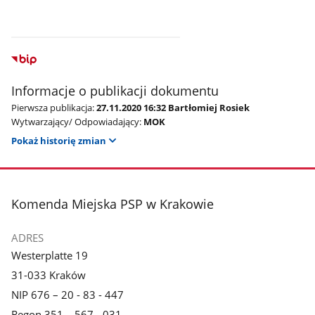
Informacje o publikacji dokumentu
Pierwsza publikacja:
27.11.2020 16:32 Bartłomiej Rosiek
Wytwarzający/ Odpowiadający:
MOK
Pokaż historię zmian
stopka
Komenda Miejska PSP w Krakowie
ADRES
Westerplatte 19
31-033 Kraków
NIP 676 – 20 - 83 - 447
Regon 351 – 567 - 031