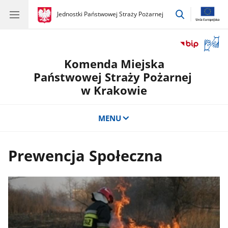
przejdź
gov.pl
Jednostki Państwowej Straży Pożarnej
gov.pl
Jednostki
do
Państwowej
wyszukiwar
Straży
Otwór
Pożarnej
okno
Komenda Miejska
z
tłuma
Państwowej Straży Pożarnej
języka
w Krakowie
migow
MENU
Prewencja Społeczna