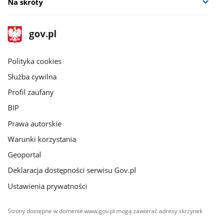
Na skróty
stopka
Strona
gov.pl
gov.pl
główna
gov.pl
Polityka cookies
Służba cywilna
Profil zaufany
BIP
Prawa autorskie
Warunki korzystania
Geoportal
Deklaracja dostępności serwisu Gov.pl
Ustawienia prywatności
Strony dostępne w domenie www.gov.pl mogą zawierać adresy skrzynek