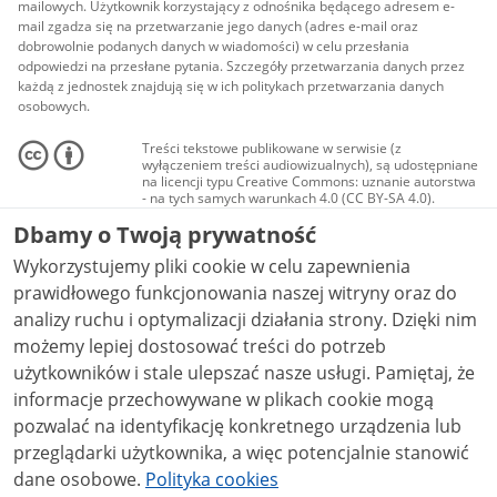
mailowych. Użytkownik korzystający z odnośnika będącego adresem e-
mail zgadza się na przetwarzanie jego danych (adres e-mail oraz
dobrowolnie podanych danych w wiadomości) w celu przesłania
odpowiedzi na przesłane pytania. Szczegóły przetwarzania danych przez
każdą z jednostek znajdują się w ich politykach przetwarzania danych
osobowych.
Treści tekstowe publikowane w serwisie (z
wyłączeniem treści audiowizualnych), są udostępniane
na licencji typu Creative Commons: uznanie autorstwa
- na tych samych warunkach 4.0 (CC BY-SA 4.0).
Materiały audiowizualne, w tym zdjęcia, materiały
Dbamy o Twoją prywatność
audio i wideo, są udostępniane na licencji typu
Creative Commons: uznanie autorstwa użycie
Wykorzystujemy pliki cookie w celu zapewnienia
niekomercyjne - bez utworów zależnych 4.0 (CC BY-
NC-ND 4.0), o ile nie jest to stwierdzone inaczej.
prawidłowego funkcjonowania naszej witryny oraz do
analizy ruchu i optymalizacji działania strony. Dzięki nim
możemy lepiej dostosować treści do potrzeb
użytkowników i stale ulepszać nasze usługi. Pamiętaj, że
informacje przechowywane w plikach cookie mogą
pozwalać na identyfikację konkretnego urządzenia lub
przeglądarki użytkownika, a więc potencjalnie stanowić
dane osobowe.
Polityka cookies